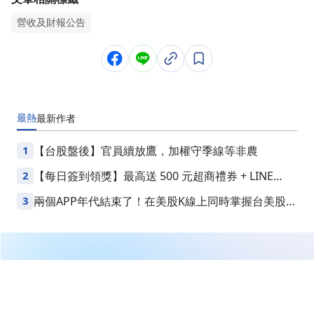
營收及財報公告
最熱
最新
作者
1
【台股盤後】官員續放鷹，加權守季線等非農
2
【每日簽到領獎】最高送 500 元超商禮券 + LINE
Points
3
兩個APP年代結束了！在美股K線上同時掌握台美股損
益
繼續閱讀下一篇
【03/12處置股公告】天剛(5310) 03/12到03/25列入處
置股，採5分盤交易