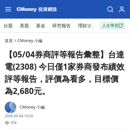
台股
美股
基金
研究報告
理財達人
新手入門
人生學習
首頁
CMoney 小編
【05/04券商評等報告彙整】台達
電(2308) 今日僅1家券商發布績效
評等報告，評價為看多，目標價
為2,680元。
CMoney 小編
2026-05-04 10:20
554