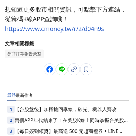
想知道更多股市相關資訊，可點擊下方連結，
從籌碼K線APP查詢哦！
https://www.cmoney.tw/r/2/d04n9s
文章相關標籤
券商評等報告彙整
最熱
最新
作者
1
【台股盤後】加權搶回季線，矽光、機器人齊攻
2
兩個APP年代結束了！在美股K線上同時掌握台美股損
益
3
【每日簽到領獎】最高送 500 元超商禮券 + LINE