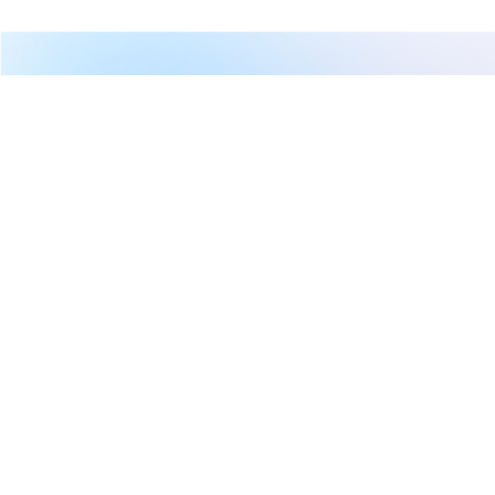
Points
繼續閱讀下一篇
【05/04券商評等報告彙整】穩懋(3105) 今日有8家券商
發布績效評等報告，目標價區間為505～665元。
首頁
CMoney 小編
【05/04券商評等報告彙整】穩懋
(3105) 今日有8家券商發布績效評
等報告，目標價區間為505～665
元。