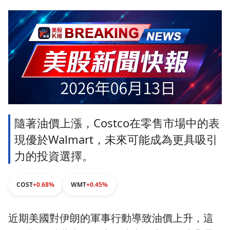
隨著油價上漲，Costco在零售市場中的表
現優於Walmart，未來可能成為更具吸引
力的投資選擇。
COST
+0.68%
WMT
+0.45%
近期美國對伊朗的軍事行動導致油價上升，這