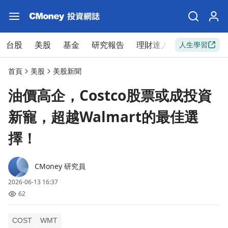
台股
美股
基金
研究報告
理財達人
新手入門
人生學習
首頁
美股
美股新聞
油價高企，Costco股票或成投資
新寵，超越Walmart的最佳選
擇！
CMoney 研究員
2026-06-13 16:37
62
COST
WMT