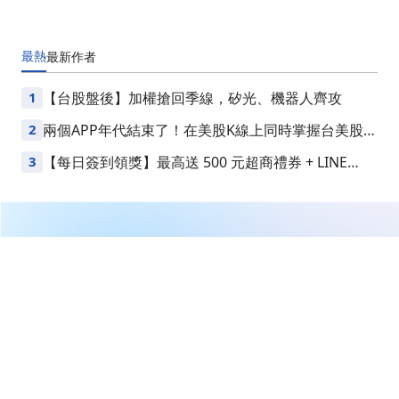
最熱
最新
作者
1
【台股盤後】加權搶回季線，矽光、機器人齊攻
2
兩個APP年代結束了！在美股K線上同時掌握台美股損
益
3
【每日簽到領獎】最高送 500 元超商禮券 + LINE
Points
繼續閱讀下一篇
AI熱潮點燃「新晶片戰國時代」：從SpaceX到Arm，半
導體資本大洗牌
首頁
美股
美股新聞