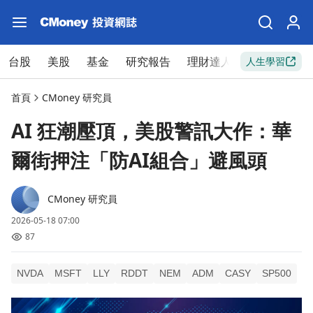
台股
美股
基金
研究報告
理財達人
新手入門
人生學習
首頁
CMoney 研究員
AI 狂潮壓頂，美股警訊大作：華
爾街押注「防AI組合」避風頭
CMoney 研究員
2026-05-18 07:00
87
NVDA
MSFT
LLY
RDDT
NEM
ADM
CASY
SP500