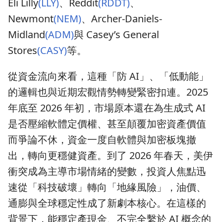
Eli Lilly
(LLY)
、Reddit
(RDDT)
、
Newmont
(NEM)
、Archer-Daniels-
Midland
(ADM)
與 Casey’s General
Stores
(CASY)
等。
從資金流向來看，這種「防 AI」、「低動能」
的邏輯也與近期宏觀情勢轉變緊密扣連。2025
年底至 2026 年初，市場原本還在為生成式 AI
是否壓縮軟體定價權、甚至顛覆加密資產價值
而爭論不休，資金一度自軟體與加密板塊撤
出，轉向更穩健資產。到了 2026 年春天，美伊
衝突成為主導市場情緒的變數，投資人焦點迅
速從「科技破壞」轉向「地緣風險」，油價、
通膨與全球穩定性成了新劇本核心。在這樣的
背景下，能穩定產現金、不完全繫於 AI 概念的