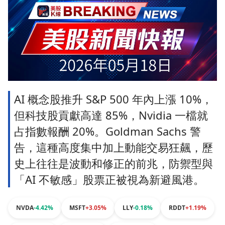
AI 概念股推升 S&P 500 年內上漲 10%，
但科技股貢獻高達 85%，Nvidia 一檔就
占指數報酬 20%。Goldman Sachs 警
告，這種高度集中加上動能交易狂飆，歷
史上往往是波動和修正的前兆，防禦型與
「AI 不敏感」股票正被視為新避風港。
NVDA
-4.42%
MSFT
+3.05%
LLY
-0.18%
RDDT
+1.19%