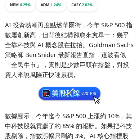
NEM
-6.25%
ADM
-1.24%
CASY
-2.82%
AI 投資熱潮再度點燃華爾街，今年 S&P 500 指
數屢創新高，但背後結構卻愈來愈單一：幾乎
全靠科技與 AI 概念股在拉抬。Goldman Sachs
策略師 Ben Snider 最新報告直指，這波看似
「全民牛市」，實則是少數巨頭在撐盤，對投
資人來說風險正快速累積。
數據顯示，今年迄今 S&P 500 上漲約 10%，其
中科技股就貢獻了約 85% 的報酬。如果把科技
股剔除，指數漲幅只剩約 3%。AI 核心指標股