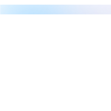
繼續閱讀下一篇
AI狂潮下的電力大洗牌！NextEra擬史上最大電力併
購、數據中心用電戰點燃美國公用事業軍備競賽
首頁
CMoney 研究員
AI狂潮下的電力大洗牌！
NextEra擬史上最大電力併購、
數據中心用電戰點燃美國公用事
業軍備競賽