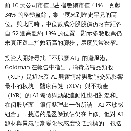
前 10 大公司市值已占指數總市值 41%，貢獻
34% 的整體盈餘，集中度來到歷史罕見的高
位。與此同時，中位數成分股股價仍落在距各
自 52 週高點約 13% 的位置，顯示多數股票仍
未真正跟上指數新高的腳步，廣度異常狹窄。
投資人開始尋找「不那麼 AI」的避風港。
Goldman 在報告中指出，消費必需品類股
（XLP）是近來受 AI 興奮情緒與動能交易影響
最小的板塊；醫療保健（XLV）與不動產
（IYR）的 AI 曝險與動能連動性也相對溫和。
在個股層面，銀行整理出一份所謂「AI 不敏感
組合」，挑選的是盈餘預估仍在上修、但對 AI
題材與景氣預期變化敏感度較低的標的，包括