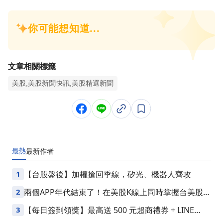
文章相關標籤
美股,美股新聞快訊,美股精選新聞
最熱
最新
作者
1
【台股盤後】加權搶回季線，矽光、機器人齊攻
2
兩個APP年代結束了！在美股K線上同時掌握台美股損
益
3
【每日簽到領獎】最高送 500 元超商禮券 + LINE
Points