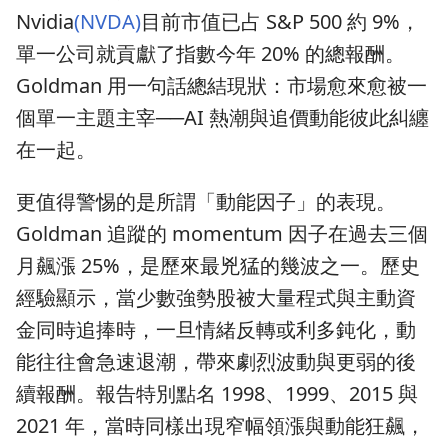
Nvidia
(NVDA)
目前市值已占 S&P 500 約 9%，
單一公司就貢獻了指數今年 20% 的總報酬。
Goldman 用一句話總結現狀：市場愈來愈被一
個單一主題主宰──AI 熱潮與追價動能彼此糾纏
在一起。
更值得警惕的是所謂「動能因子」的表現。
Goldman 追蹤的 momentum 因子在過去三個
月飆漲 25%，是歷來最兇猛的幾波之一。歷史
經驗顯示，當少數強勢股被大量程式與主動資
金同時追捧時，一旦情緒反轉或利多鈍化，動
能往往會急速退潮，帶來劇烈波動與更弱的後
續報酬。報告特別點名 1998、1999、2015 與
2021 年，當時同樣出現窄幅領漲與動能狂飆，