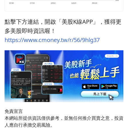
點擊下方連結，開啟「美股K線APP」，獲得更
多美股即時資訊喔！
https://www.cmoney.tw/r/56/9hlg37
免責宣言
本網站所提供資訊僅供參考，並無任何推介買賣之意，投資
人應自行承擔交易風險。