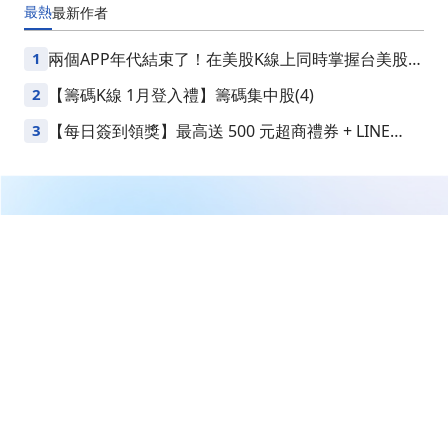
最熱
最新
作者
1
兩個APP年代結束了！在美股K線上同時掌握台美股損
益
2
【籌碼K線 1月登入禮】籌碼集中股(4)
3
【每日簽到領獎】最高送 500 元超商禮券 + LINE
Points
繼續閱讀下一篇
BAE系統獲美國海軍頒發1.88億美元合約修正案，助力兩
棲作戰車輛升級！
首頁
美股
美股新聞
BAE系統獲美國海軍頒發1.88億