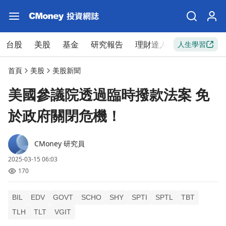
台股
美股
基金
研究報告
理財達人
新手入門
人生學習
首頁
美股
美股新聞
美國參議院透過臨時撥款法案 免
於政府關閉危機！
CMoney 研究員
2025-03-15 06:03
170
BIL
EDV
GOVT
SCHO
SHY
SPTI
SPTL
TBT
TLH
TLT
VGIT