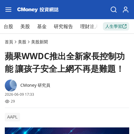
台股
美股
基金
研究報告
理財達人
新手入門
人生學習
首頁
美股
美股新聞
蘋果WWDC推出全新家長控制功
能 讓孩子安全上網不再是難題！
CMoney 研究員
2026-06-09 17:33
29
AAPL