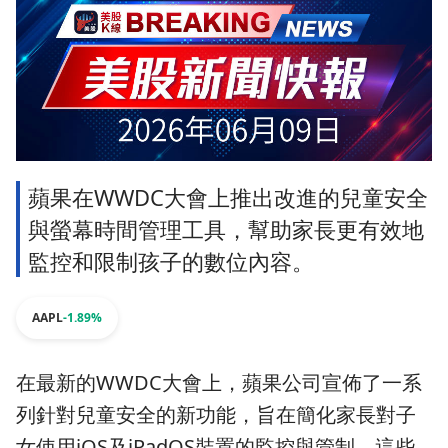
蘋果在WWDC大會上推出改進的兒童安全
與螢幕時間管理工具，幫助家長更有效地
監控和限制孩子的數位內容。
AAPL
-1.89%
在最新的WWDC大會上，蘋果公司宣佈了一系
列針對兒童安全的新功能，旨在簡化家長對子
女使用iOS及iPadOS裝置的監控與管制。這些