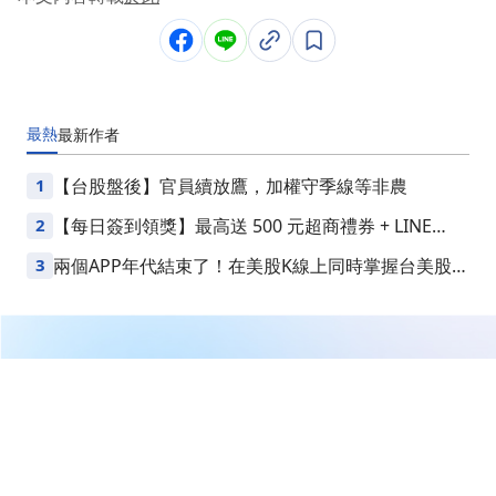
最熱
最新
作者
1
【台股盤後】官員續放鷹，加權守季線等非農
2
【每日簽到領獎】最高送 500 元超商禮券 + LINE
Points
3
兩個APP年代結束了！在美股K線上同時掌握台美股損
益
繼續閱讀下一篇
美國參議員要求加強對晶片合約製造商的監管，防堵中國
企業獲取先進AI晶片