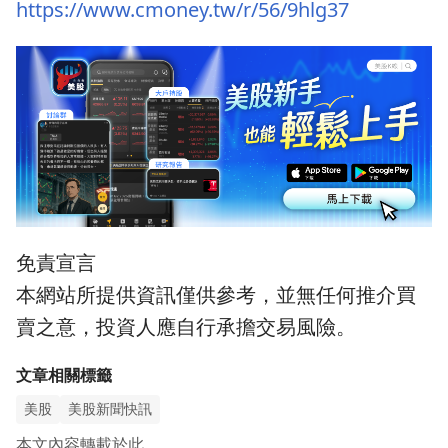
https://www.cmoney.tw/r/56/9hlg37
免責宣言
本網站所提供資訊僅供參考，並無任何推介買
賣之意，投資人應自行承擔交易風險。
文章相關標籤
美股
美股新聞快訊
本文內容轉載
於此