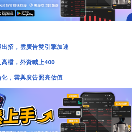
環出招，雲廣告雙引擎加速
高檔，外資喊上400
熱化，雲與廣告照亮估值