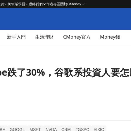
投資
跨領域學習
聯絡我們
作者專區
關於CMoney
新手入門
生活理財
CMoney官方
Money錢
be跌了30%，谷歌系投資人要
BE
GOOGL
MSFT
NVDA
CRM
#GSPC
#IXIC