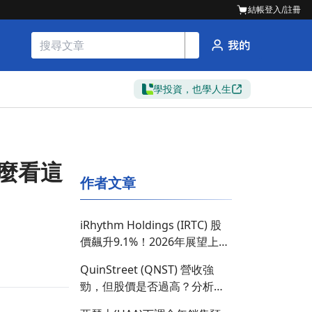
結帳
登入/註冊
學投資，也學人生
怎麼看這
作者文章
iRhythm Holdings (IRTC) 股
價飆升9.1%！2026年展望上調
及法律和解進展引發投資者關
QuinStreet (QNST) 營收強
注
勁，但股價是否過高？分析
2027年指引