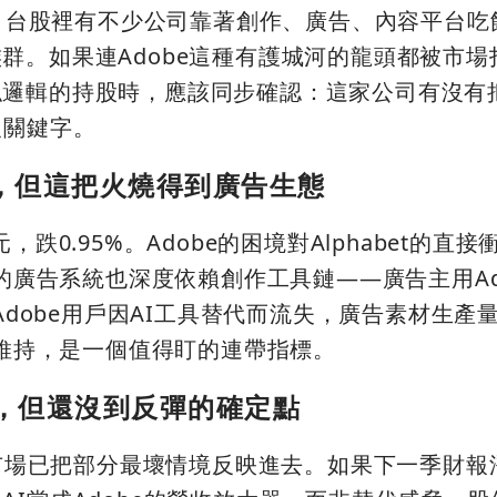
be。台股裡有不少公司靠著創作、廣告、內容平台
群。如果連Adobe這種有護城河的龍頭都被市場
邏輯的持股時，應該同步確認：這家公司有沒有把
報關鍵字。
obe，但這把火燒得到廣告生態
6美元，跌0.95%。Adobe的困境對Alphabet的直
e的廣告系統也深度依賴創作工具鏈——廣告主用Ad
果Adobe用戶因AI工具替代而流失，廣告素材生產
能維持，是一個值得盯的連帶指標。
價，但還沒到反彈的確定點
表市場已把部分最壞情境反映進去。如果下一季財報