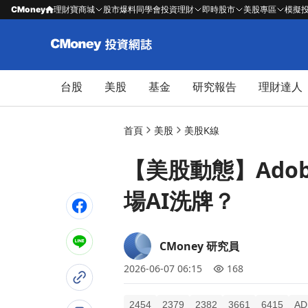
CMoney
理財寶商城
股市爆料同學會
投資理財
即時股市
美股專區
模擬
台股
美股
基金
研究報告
理財達人
首頁
美股
美股K線
【美股動態】Ado
場AI洗牌？
CMoney 研究員
2026-06-07 06:15
168
2454
2379
2382
3661
6415
AD