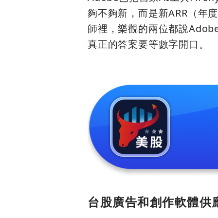
夠不夠新，而是新ARR（年
師裡，樂觀的兩位都說Ado
真正的答案要等數字開口。
台股廣告和創作軟體供