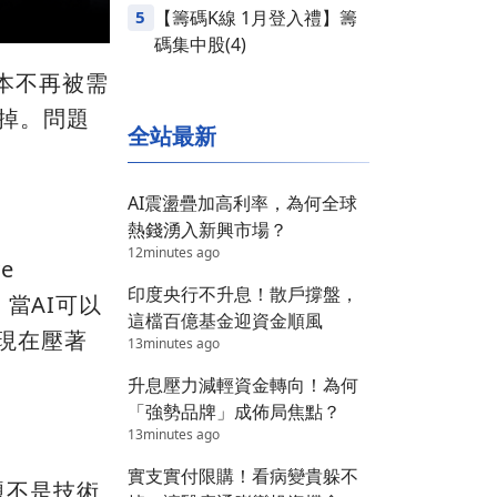
5
【籌碼K線 1月登入禮】籌
碼集中股(4)
根本不再被需
不掉。問題
全站最新
AI震盪疊加高利率，為何全球
熱錢湧入新興市場？
12minutes ago
e
印度央行不升息！散戶撐盤，
當AI可以
這檔百億基金迎資金順風
題現在壓著
13minutes ago
升息壓力減輕資金轉向！為何
「強勢品牌」成佈局焦點？
13minutes ago
實支實付限購！看病變貴躲不
問題不是技術