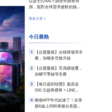
亞瑟士(UAA)下調全年銷售預
測，面對全球需求疲軟的挑
戰！
更多文章
今日最熱
1
【台股盤後】台積撐場等非
農，加權多空搶月線
2
【台股盤後】官員續放鷹，
加權守季線等非農
3
【每日簽到領獎】最高送
500 元超商禮券 + LINE
Points
4
兩個APP年代結束了！在美
股K線上同時掌握台美股損
益