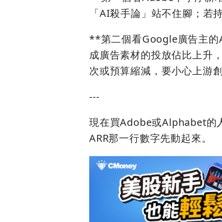
「AI殺手論」站不住腳；若
**第二個看Google廣告主的
成廣告素材的投放佔比上升，
次或預算縮減，要小心上游
---
現在買Adobe或Alphab
ARR那一行數字先動起來。