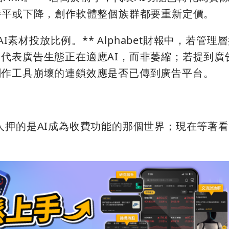
持平或下降，創作軟體整個族群都要重新定價。
AI素材投放比例。** Alphabet財報中，若管理
代表廣告生態正在適應AI，而非萎縮；若提到廣
創作工具崩壞的連鎖效應是否已傳到廣告平台。
et的人押的是AI成為收費功能的那個世界；現在等著