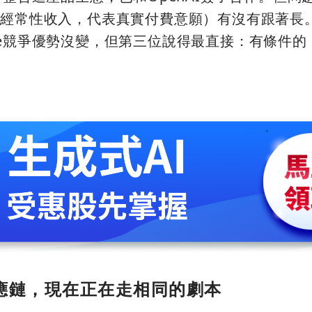
度經常性收入，代表真實付費意願）有沒有跟著長
be競爭優勢沒變，但第三位說得最直接：有條件的
應鏈，現在正在走相同的劇本