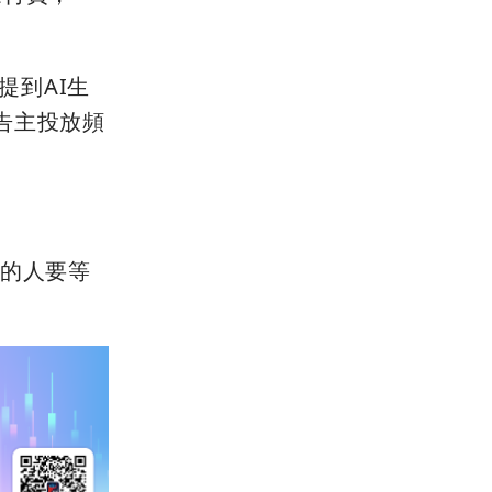
層提到AI生
告主投放頻
看的人要等