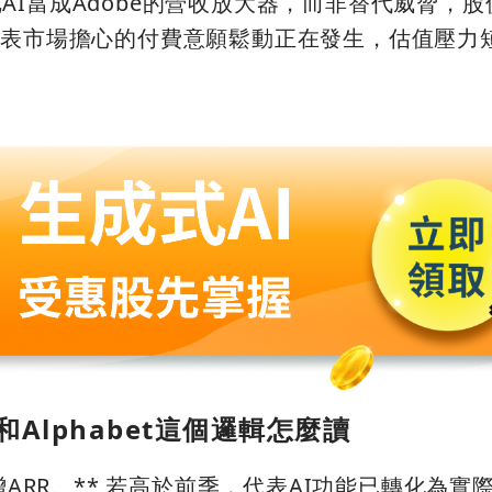
AI當成Adobe的營收放大器，而非替代威脅，
代表市場擔心的付費意願鬆動正在發生，估值壓力
和Alphabet這個邏輯怎麼讀
增ARR。** 若高於前季，代表AI功能已轉化為實