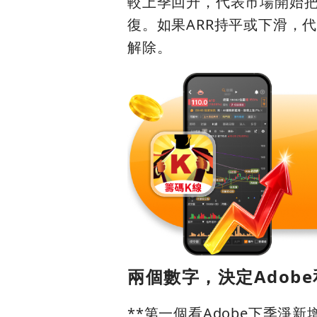
較上季回升，代表市場開始把
復。如果ARR持平或下滑，
解除。
兩個數字，決定Adobe
**第一個看Adobe下季淨新