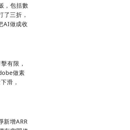
吃飯，包括數
打了三折，
AI做成收
接衝擊有限，
obe做素
量下滑，
淨新增ARR