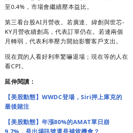
至0.4%，市場會繼續壓本益比。
第三看台股AI月營收。若廣達、緯創與世芯-
KY月營收續創高，代表訂單仍在。若連兩個
月轉弱，代表利率壓力開始影響客戶支出。
現在買的人看好利率驚嚇退場；現在等的人在
看CPI。
延伸閱讀：
【美股動態】WWDC登場，Siri押上庫克的
最後賭注
【美股動態】年漲80%的AMAT單日崩
9.7%，是出場訊號還是補貨機會？