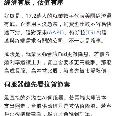
經濟有底，估值有壓
好處是，17.2萬人的就業數字代表美國經濟還
有底。企業用人沒急凍，消費也比較不容易快
速下滑。這對蘋果
(AAPL)
、特斯拉
(TSLA)
這
些與終端需求有關的公司，不一定是壞事。
風險是，就業太強會讓Fed更難降息。若債券
殖利率繼續上升，資金會要求更高報酬。那麼
高成長股、高本益比股，就會先被市場殺價。
伺服器鏈先看拉貨節奏
最直接的外溢在AI伺服器。若雲端大廠資本
支出照走，台股供應鏈只是被估值降溫。若客
戶延後機櫃建置，壓力才會進到訂單。