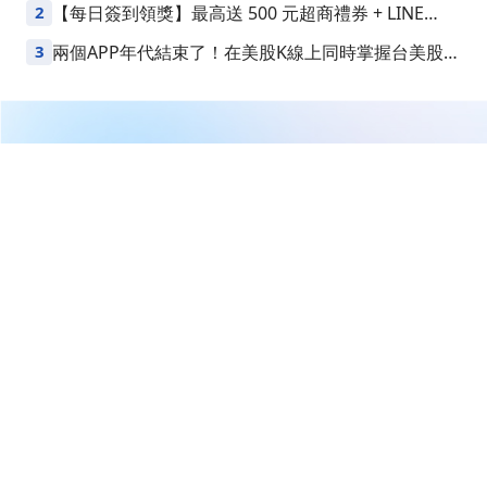
2
【每日簽到領獎】最高送 500 元超商禮券 + LINE
Points
3
兩個APP年代結束了！在美股K線上同時掌握台美股損
益
繼續閱讀下一篇
【美股動態】美股跌完週一換台股？開盤前盯三訊號！
首頁
美股
美股K線
【美股動態】美股跌完週一換台
股？開盤前盯三訊號！
CMoney 研究員