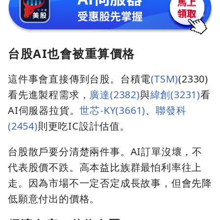
台股AI也會被重算價格
這件事會直接傳到台股。台積電
(TSM)
(2330)
看先進製程需求，
廣達(2382)
與
緯創(3231)
看
AI伺服器拉貨。
世芯-KY(3661)
、
聯發科
(2454)
則更吃IC設計估值。
台股散戶要分清楚兩件事。AI訂單沒壞，不
代表股價不跌。高本益比族群最怕利率往上
走。因為市場不一定否定成長故事，但會先降
低願意付出的價格。