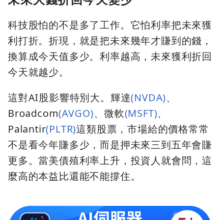
科技股怕的不是多了工作。它怕利率把未來獲
利打折。折現，就是把未來幾年才賺到的錢，
換算成今天值多少。利率越高，未來獲利折回
今天就越少。
這對AI股影響特別大。輝達
(NVDA)
、
Broadcom
(AVGO)
、微軟
(MSFT)
、
Palantir
(PLTR)
這類股票，市場給的價格常常
不是看今年賺多少，而是押未來三到五年會賺
更多。當美債殖利率上升，投資人就會問，這
麼高的本益比還能不能撐住。