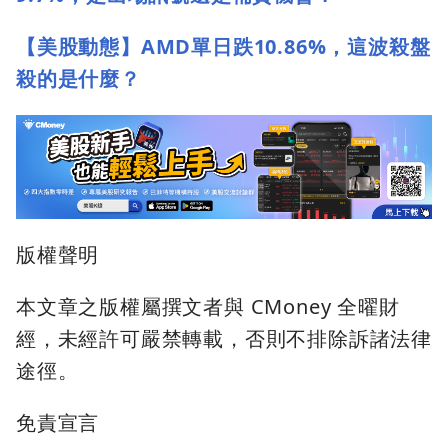
【美股動態】AMD單日跌10.86%，這波殺盤
殺的是什麼？
版權聲明
本文章之版權屬撰文者與 CMoney 全曜財
經，未經許可嚴禁轉載，否則不排除訴諸法律
途徑。
免責宣言