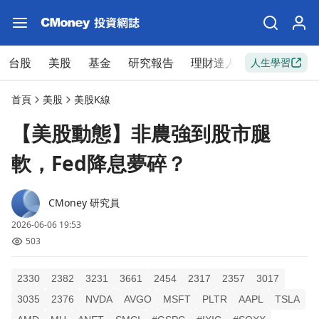
台股
美股
基金
研究報告
理財達人
新手入門
人生學習
首頁
美股
美股K線
【美股動態】非農強到股市腿
軟，Fed降息夢碎？
CMoney 研究員
2026-06-06 19:53
503
2330
2382
3231
3661
2454
2317
2357
3017
3035
2376
NVDA
AVGO
MSFT
PLTR
AAPL
TSLA