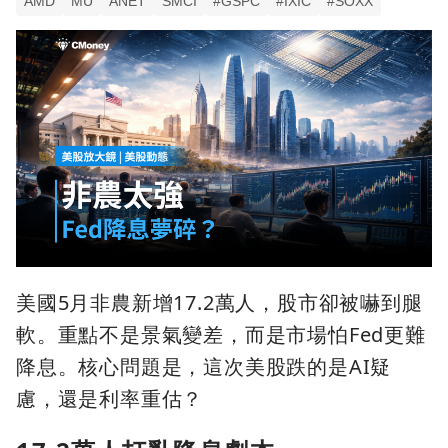
AMD
MU
ANET
SMCI
#GSPC
#IXIC
#SOXX
美國5月非農新增17.2萬人，股市卻被嚇到腿
軟。重點不是景氣變差，而是市場怕Fed更難
降息。核心問題是，這次美股跌的是AI疑
慮，還是利率重估？