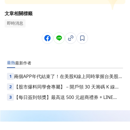
文章相關標籤
即時消息
最熱
最新
作者
1
兩個APP年代結束了！在美股K線上同時掌握台美股損
益
2
【股市爆料同學會專屬】－開戶領 30 天籌碼 K 線
VIP
3
【每日簽到領獎】最高送 500 元超商禮券 + LINE
Points
繼續閱讀下一篇