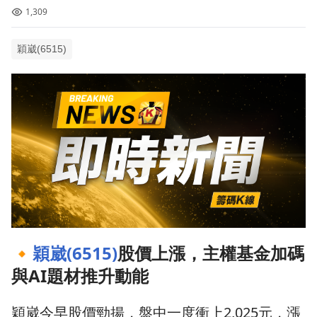
1,309
穎崴(6515)
🔸
穎崴(6515)
股價上漲，主權基金加碼
與AI題材推升動能
穎崴今早股價勁揚，盤中一度衝上2,025元，漲