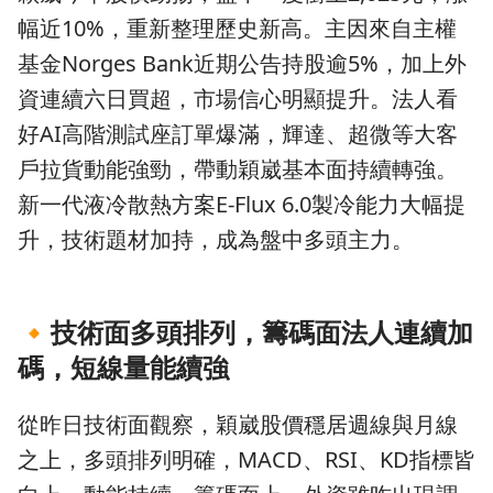
幅近10%，重新整理歷史新高。主因來自主權
基金Norges Bank近期公告持股逾5%，加上外
資連續六日買超，市場信心明顯提升。法人看
好AI高階測試座訂單爆滿，輝達、超微等大客
戶拉貨動能強勁，帶動穎崴基本面持續轉強。
新一代液冷散熱方案E-Flux 6.0製冷能力大幅提
升，技術題材加持，成為盤中多頭主力。
🔸
技術面多頭排列，籌碼面法人連續加
碼，短線量能續強
從昨日技術面觀察，穎崴股價穩居週線與月線
之上，多頭排列明確，MACD、RSI、KD指標皆