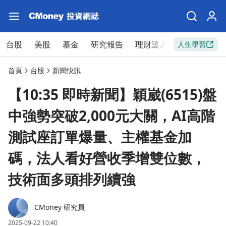
台股
美股
基金
研究報告
理財達人
新手入門
人生學習
首頁
台股
新聞快訊
【10:35 即時新聞】穎崴(6515)盤
中強勢突破2,000元大關，AI高階
測試座訂單爆量、主權基金加
碼，法人看好營收季增雙位數，
技術面多頭排列續強
CMoney 研究員
2025-09-22 10:40