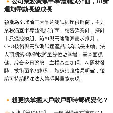
🔸
公司業務聚焦半導體測試介面，AI新
週期帶動長線成長
穎崴為全球前三大晶片測試插座供應商，主力
業務涵蓋半導體測試介面、精密彈簧針、探針
卡及溫控模組。隨AI與高速運算需求推升，
CPO技術與高階測試座產品成為成長主軸。法
人預期第3季營收將呈雙位數季增，基本面穩
健。綜合今日盤勢，主權基金加碼、AI題材發
酵，技術面多頭排列，短線續強格局明確，後
續可持續關注法人籌碼與量能表現。
🔸
想更快掌握大戶散戶即時籌碼變化？
👉🏻下載【籌碼K線】，一圖秒懂現在誰在買！