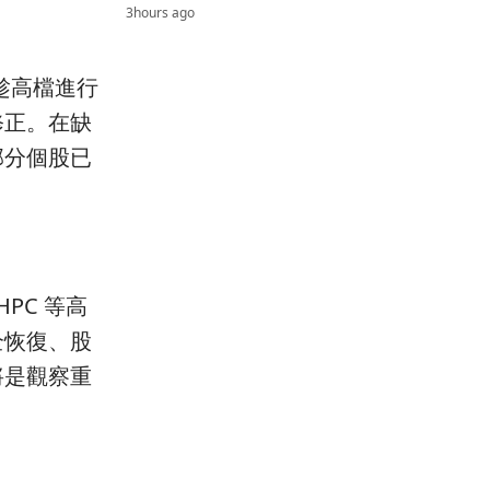
3hours ago
趁高檔進行
修正。在缺
部分個股已
PC 等高
全恢復、股
將是觀察重