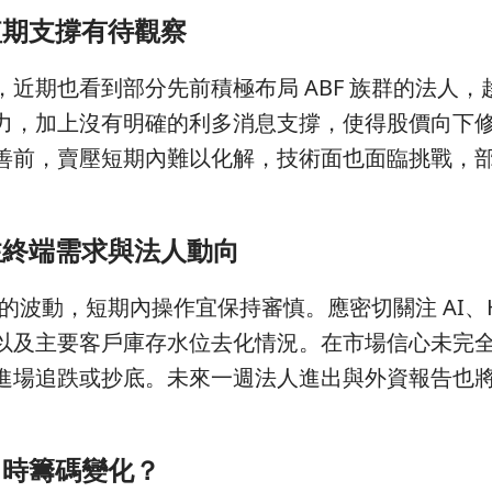
短期支撐有待觀察
近期也看到部分先前積極布局 ABF 族群的法人，
力，加上沒有明確的利多消息支撐，使得股價向下
善前，賣壓短期內難以化解，技術面也面臨挑戰，
注終端需求與法人動向
群的波動，短期內操作宜保持審慎。應密切關注 AI、H
以及主要客戶庫存水位去化情況。在市場信心未完
進場追跌或抄底。未來一週法人進出與外資報告也
即時籌碼變化？