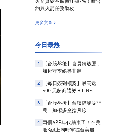
火箭實驗室股價狂飆7%！新合
約與火箭任務助攻
更多文章
今日最熱
1
【台股盤後】官員續放鷹，
加權守季線等非農
2
【每日簽到領獎】最高送
500 元超商禮券 + LINE
Points
3
【台股盤後】台積撐場等非
農，加權多空搶月線
4
兩個APP年代結束了！在美
股K線上同時掌握台美股損
益