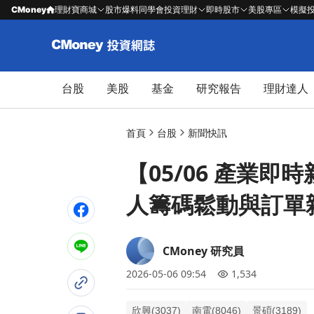
CMoney
理財寶商城
股市爆料同學會
投資理財
即時股市
美股專區
模擬
台股
美股
基金
研究報告
理財達人
首頁
台股
新聞快訊
【05/06 產業即
人籌碼鬆動與訂單
CMoney 研究員
2026-05-06 09:54
1,534
欣興(3037)
南電(8046)
景碩(3189)