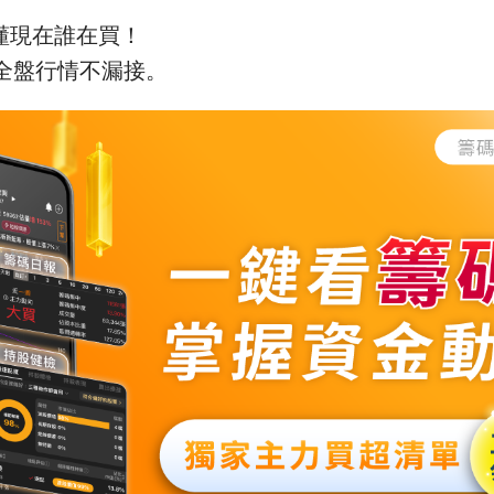
秒懂現在誰在買！
全盤行情不漏接。