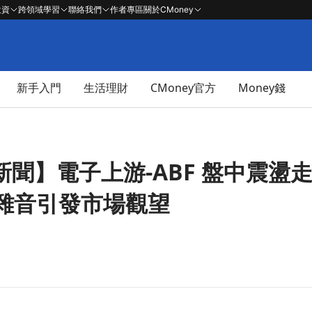
投資
跨領域學習
聯絡我們
作者專區
關於CMoney
新手入門
生活理財
CMoney官方
Money錢
時新聞】電子上游-ABF 盤中震盪
雜音引發市場觀望