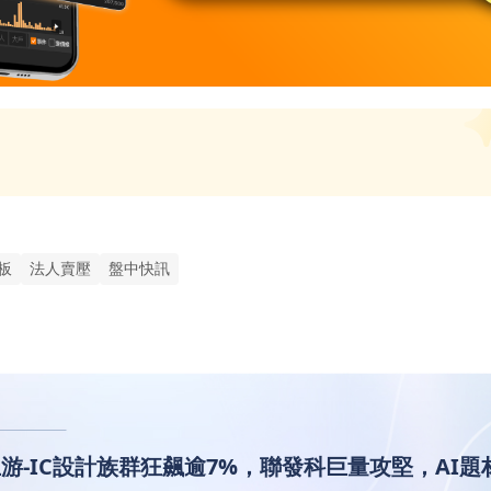
板
法人賣壓
盤中快訊
子上游-IC設計族群狂飆逾7%，聯發科巨量攻堅，AI