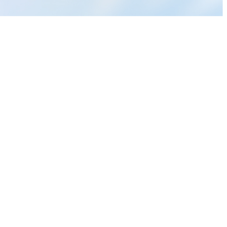
飆逾
作者文章
沃爾瑪因購物車安全隱患重塑
營運模式，電商成長引發新挑
戰！
SoundHound AI股價暴漲
26%，AI成長驅動未來展望！
)
火箭實驗室股價狂飆7%！新合
)
約與火箭任務助攻
瑞昱(2379)
更多文章
精拓科(4951)