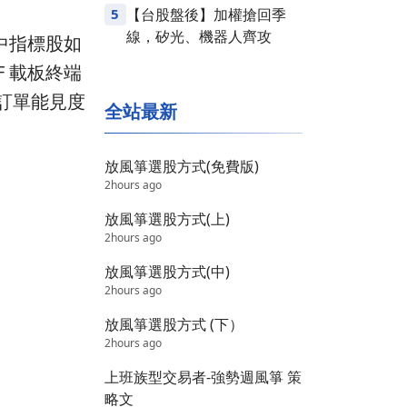
5
【台股盤後】加權搶回季
線，矽光、機器人齊攻
其中指標股如
F 載板終端
的訂單能見度
全站最新
放風箏選股方式(免費版)
2hours ago
放風箏選股方式(上)
2hours ago
放風箏選股方式(中)
2hours ago
放風箏選股方式 (下）
2hours ago
上班族型交易者-強勢週風箏 策
略文