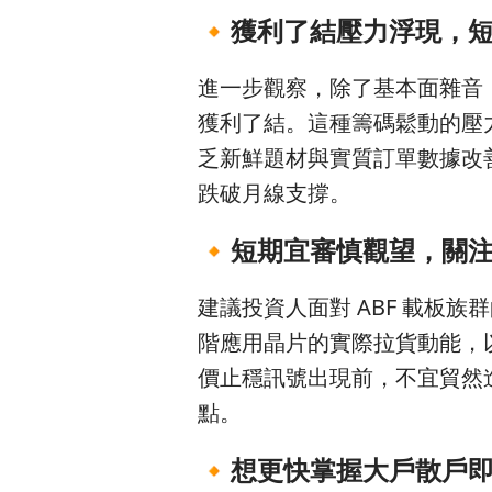
🔸
獲利了結壓力浮現，
進一步觀察，除了基本面雜音，
獲利了結。這種籌碼鬆動的壓
乏新鮮題材與實質訂單數據改
跌破月線支撐。
🔸
短期宜審慎觀望，關
建議投資人面對 ABF 載板族
階應用晶片的實際拉貨動能，
價止穩訊號出現前，不宜貿然
點。
🔸
想更快掌握大戶散戶