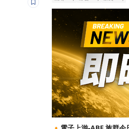
🔸
電子上游-ABF 族