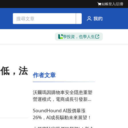
結帳
登入/註冊
學投資，也學人生
走低，法
作者文章
沃爾瑪因購物車安全隱患重塑
營運模式，電商成長引發新挑
戰！
SoundHound AI股價暴漲
26%，AI成長驅動未來展望！