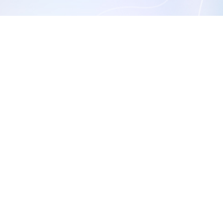
時新聞】電子上游-IC設計族群狂
堅，AI題材點燃漲勢
8)
聯傑(3094)
廣穎(4973)
鈺太(6679)
信驊(5274)
類比科(3438
0)
海德威(3268)
九暘(8040)
笙泉(3122)
太欣(5302)
矽統(2363
聚積(3527)
點序(6485)
傑霖科技(8102)
凌通(4952)
茂達(6138)
揚智(3041)
點晶(3288)
凱鈺(5468)
通泰(5487)
天擎(6708)