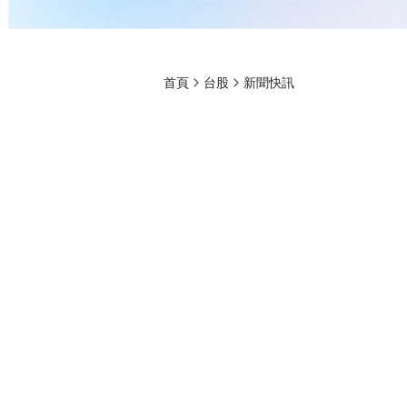
首頁
台股
新聞快訊
【05/06 產業即
7%，聯發科巨量攻
CMoney 研究員
2026-05-06 01:53
391
聯發科(2454)
達發(6526)
金麗科(322
研通(6229)
偉詮電(2436)
晶相光(353
聯詠(3034)
矽創(8016)
亞信(3169)
威盛(2388)
尼克森(3317)
大中(6435)