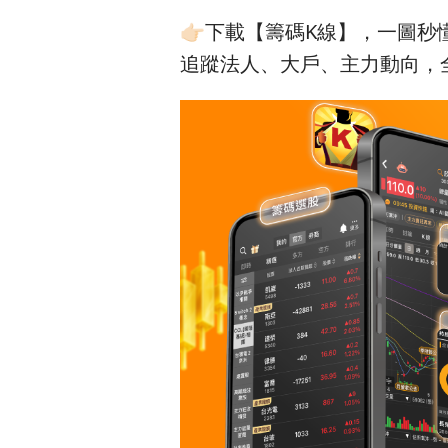
👉🏻下載【籌碼K線】，一圖
追蹤法人、大戶、主力動向，