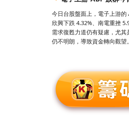
今日台股盤面上，電子上游的 A
欣興下跌 4.32%、南電重挫 5
需求復甦力道仍有疑慮，尤其是
仍不明朗，導致資金轉向觀望