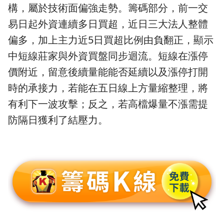
構，屬於技術面偏強走勢。籌碼部分，前一交
易日起外資連續多日買超，近日三大法人整體
偏多，加上主力近5日買超比例由負翻正，顯示
中短線莊家與外資買盤同步迴流。短線在漲停
價附近，留意後續量能能否延續以及漲停打開
時的承接力，若能在五日線上方量縮整理，將
有利下一波攻擊；反之，若高檔爆量不漲需提
防隔日獲利了結壓力。