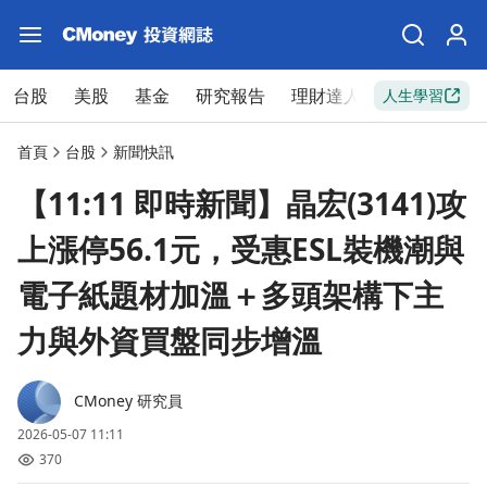
台股
美股
基金
研究報告
理財達人
新手入門
人生學習
首頁
台股
新聞快訊
【11:11 即時新聞】晶宏(3141)攻
上漲停56.1元，受惠ESL裝機潮與
電子紙題材加溫＋多頭架構下主
力與外資買盤同步增溫
CMoney 研究員
2026-05-07 11:11
370