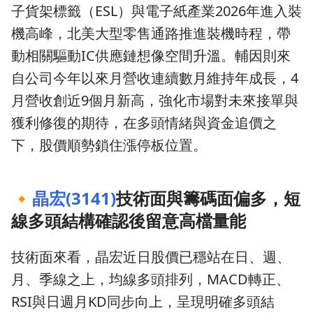
子貨架標籤（ESL）與電子紙產業2026年進入裝
機高峰，北美大型零售通路推進裝機時程，帶
動相關驅動IC供應鏈想像空間升溫。輔因則來
自公司今年以來月營收連續數月維持年成長，4
月營收創近9個月新高，強化市場對未來接單與
獲利修復的期待，在多頭情緒與資金追價之
下，股價順勢鎖住漲停板位置。
🔸
晶宏(3141)
技術面與籌碼面偏多，短
線多頭結構確認後留意高檔量能
技術面來看，晶宏近日股價已穩站在日、週、
月、季線之上，均線多頭排列，MACD轉正、
RSI與日週月KD同步向上，呈現明確多頭結