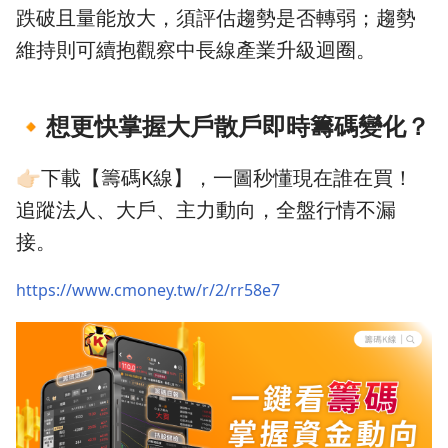
跌破且量能放大，須評估趨勢是否轉弱；趨勢
維持則可續抱觀察中長線產業升級迴圈。
🔸
想更快掌握大戶散戶即時籌碼變化？
👉🏻下載【籌碼K線】，一圖秒懂現在誰在買！
追蹤法人、大戶、主力動向，全盤行情不漏
接。
https://www.cmoney.tw/r/2/rr58e7