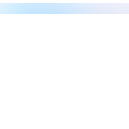
繼續閱讀下一篇
【11:08 即時新聞】蔚華科(3055)亮燈漲停至87元，SiC
檢測題材發酵＋短中期技術面多頭結構支撐
首頁
台股
新聞快訊
【11:08 即時新聞】蔚華科(3055)
亮燈漲停至87元，SiC檢測題材發
酵＋短中期技術面多頭結構支撐
CMoney 研究員
2026-05-07 03:08