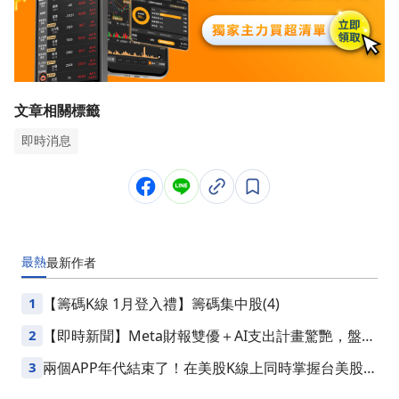
文章相關標籤
即時消息
最熱
最新
作者
1
【籌碼K線 1月登入禮】籌碼集中股(4)
2
【即時新聞】Meta財報雙優＋AI支出計畫驚艷，盤後
一度飆漲逾10%
3
兩個APP年代結束了！在美股K線上同時掌握台美股損
益