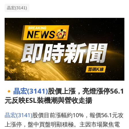
晶宏(3141)
🔸
晶宏(3141)
股價上漲，亮燈漲停56.1
元反映ESL裝機潮與營收走揚
晶宏(3141)
股價目前漲幅約10%，報價56.1元攻
上漲停，盤中買盤明顯積極。主因市場聚焦電