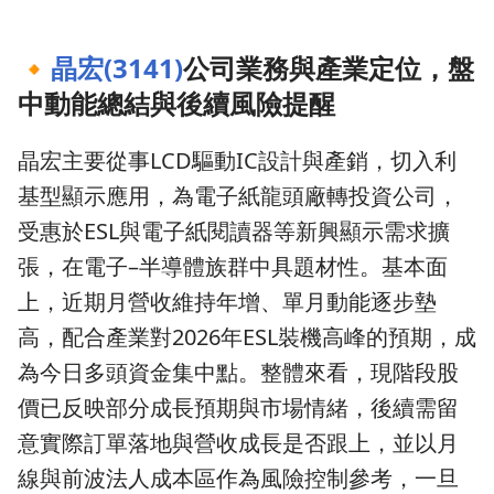
🔸
晶宏(3141)
公司業務與產業定位，盤
中動能總結與後續風險提醒
晶宏主要從事LCD驅動IC設計與產銷，切入利
基型顯示應用，為電子紙龍頭廠轉投資公司，
受惠於ESL與電子紙閱讀器等新興顯示需求擴
張，在電子–半導體族群中具題材性。基本面
上，近期月營收維持年增、單月動能逐步墊
高，配合產業對2026年ESL裝機高峰的預期，成
為今日多頭資金集中點。整體來看，現階段股
價已反映部分成長預期與市場情緒，後續需留
意實際訂單落地與營收成長是否跟上，並以月
線與前波法人成本區作為風險控制參考，一旦