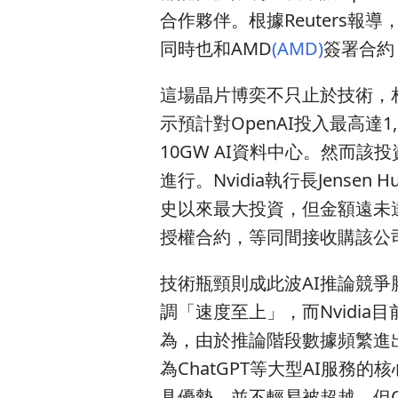
合作夥伴。根據Reuters報導，
同時也和AMD
(AMD)
簽署合約
這場晶片博奕不只止於技術，相關
示預計對OpenAI投入最高達1,0
10GW AI資料中心。然而該
進行。Nvidia執行長Jense
史以來最大投資，但金額遠未達百
授權合約，等同間接收購該公
技術瓶頸則成此波AI推論競爭
調「速度至上」，而Nvidi
為，由於推論階段數據頻繁進
為ChatGPT等大型AI服務
具優勢，並不輕易被超越，但O