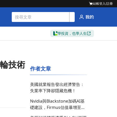
結帳
登入/註冊
學投資，也學人生
一輪技術
作者文章
美國就業報告發出經濟警告：
失業率下降卻隱藏危機！
Nvidia與Blackstone加碼AI基
礎建設，Firmus估值暴增至
105億美元！