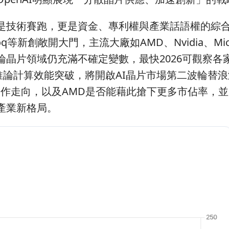
只是技術賽跑，更是資金、專利權與產業話語權的綜
Groq等新創敞開大門，主流大廠如AMD、Nvidia、Micr
晶片領域仍充滿不確定變數，最快2026可觀察各
推論計算效能突破，將開啟AI晶片市場第二波輪替
dia合作走向，以及AMD是否能藉此搶下更多市佔率，
產業新格局。