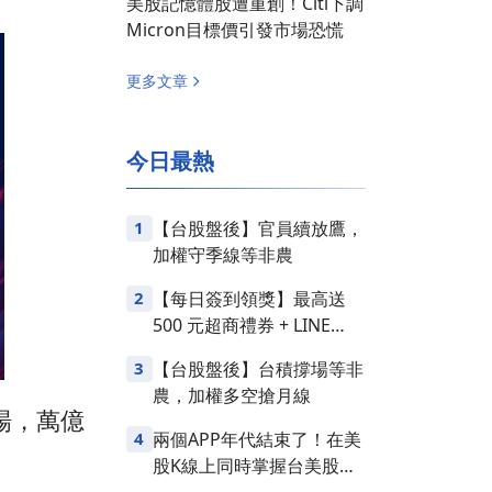
美股記憶體股遭重創！Citi下調
Micron目標價引發市場恐慌
更多文章
今日最熱
1
【台股盤後】官員續放鷹，
加權守季線等非農
2
【每日簽到領獎】最高送
500 元超商禮券 + LINE
Points
3
【台股盤後】台積撐場等非
農，加權多空搶月線
戰場，萬億
4
兩個APP年代結束了！在美
股K線上同時掌握台美股損
益