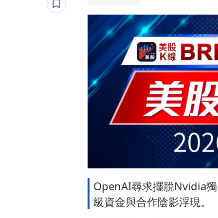
OpenAI尋求擺脫Nvi
級資金與合作陰影浮現。