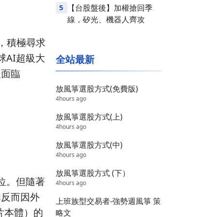
5
【台股盤後】加權搶回季
線，矽光、機器人齊攻
滿，積極尋求
球AI超級大
全站最新
後面臨
放風箏選股方式(免費版)
4hours ago
放風箏選股方式(上)
4hours ago
放風箏選股方式(中)
4hours ago
放風箏選股方式 (下）
地位。但隨著
4hours ago
構反而因外
上班族型交易者-強勢週風箏 策
片本體）的
略文