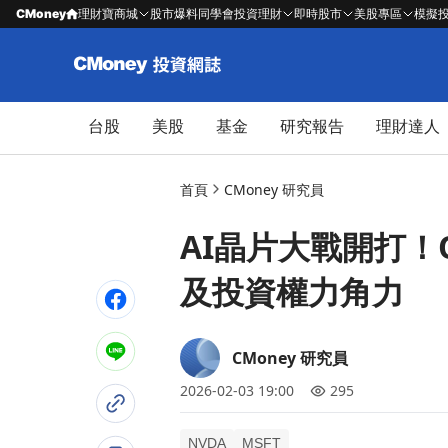
CMoney
理財寶商城
股市爆料同學會
投資理財
即時股市
美股專區
模擬
台股
美股
基金
研究報告
理財達人
首頁
CMoney 研究員
AI晶片大戰開打！O
及投資權力角力
CMoney 研究員
2026-02-03 19:00
295
NVDA
MSFT