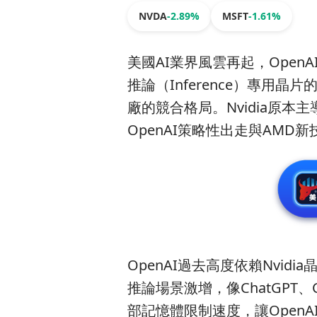
NVDA
-2.89%
MSFT
-1.61%
美國AI業界風雲再起，OpenAI（
推論（Inference）專用
廠的競合格局。Nvidia原
OpenAI策略性出走與AM
OpenAI過去高度依賴Nvi
推論場景激增，像ChatGPT、
部記憶體限制速度，讓Open