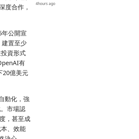
4hours ago
展開深度合作，
5年公開宣
I，建置至少
性投資形式
penAI有
下20億美元
業自動化，強
戰。市場認
速度，甚至成
成本、效能
略決心。