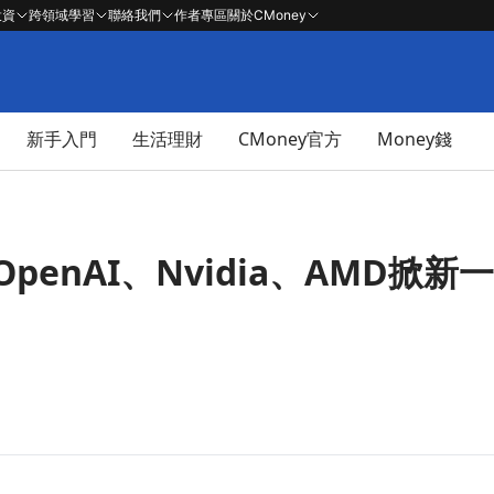
投資
跨領域學習
聯絡我們
作者專區
關於CMoney
新手入門
生活理財
CMoney官方
Money錢
penAI、Nvidia、AMD掀新