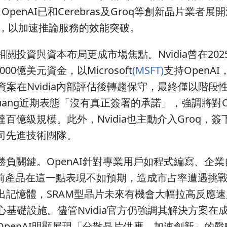
OpenAI已和Cerebras及Groq等創新晶片業者
，以加速推論服務的效能突破。
投資與資本布局更成市場焦點。Nvidia曾在202
00億美元資金，以Microsoft
(MSFT)
支持OpenA
投資案在Nvidia內部評估後轉趨保守，最終僅以階段
n Huang近期表態「沒有真正簽署的承諾」，強調將對O
億級規模。此外，Nvidia也主動介入Groq，簽
司先進技術團隊。
勝負關鍵。OpenAI針對專業用戶如程式編寫、企
a目前產品在這一點表現不如預期，造成市占率遭遇挑
出記憶體，SRAM型晶片未來有機會大幅拉高反應
的核心基礎設施。儘管Nvidia官方仍強調其解決方案在
penAI明顯展現「分散晶片供應、加速創新」的戰