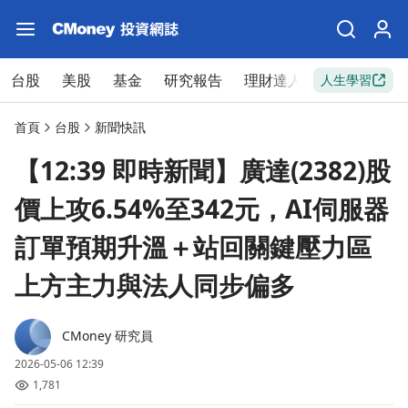
台股
美股
基金
研究報告
理財達人
新手入門
人生學習
首頁
台股
新聞快訊
【12:39 即時新聞】廣達(2382)股
價上攻6.54%至342元，AI伺服器
訂單預期升溫＋站回關鍵壓力區
上方主力與法人同步偏多
CMoney 研究員
2026-05-06 12:39
1,781