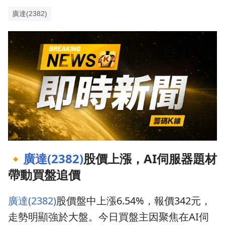
廣達(2382)
🔸
廣達(2382)
股價上漲，AI伺服器題材
帶動買盤追價
廣達(2382)
股價盤中上漲6.54%，報價342元，
走勢明顯強於大盤。今日買盤主因聚焦在AI伺