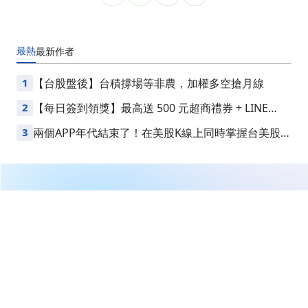
最熱
最新
作者
1
【台股盤後】台積撐場等非農，加權多空搶月線
2
【每日簽到領獎】最高送 500 元超商禮券 + LINE
Points
3
兩個APP年代結束了！在美股K線上同時掌握台美股損
益
繼續閱讀下一篇
【12:35 即時新聞】泓瀚(4741)攻高漲近一成，噴墨墨水
龍頭營收連兩月年增＋多頭排列點火帶量續攻