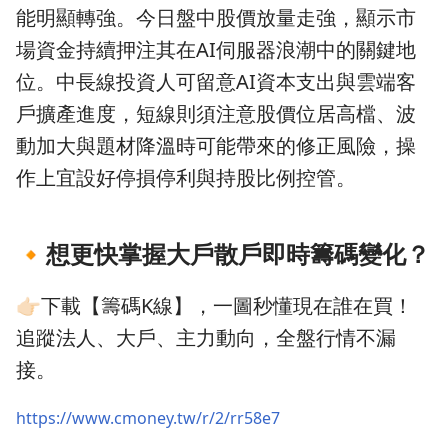
能明顯轉強。今日盤中股價放量走強，顯示市
場資金持續押注其在AI伺服器浪潮中的關鍵地
位。中長線投資人可留意AI資本支出與雲端客
戶擴產進度，短線則須注意股價位居高檔、波
動加大與題材降溫時可能帶來的修正風險，操
作上宜設好停損停利與持股比例控管。
🔸
想更快掌握大戶散戶即時籌碼變化？
👉🏻下載【籌碼K線】，一圖秒懂現在誰在買！
追蹤法人、大戶、主力動向，全盤行情不漏
接。
https://www.cmoney.tw/r/2/rr58e7