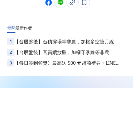
最熱
最新
作者
1
【台股盤後】台積撐場等非農，加權多空搶月線
2
【台股盤後】官員續放鷹，加權守季線等非農
3
【每日簽到領獎】最高送 500 元超商禮券 + LINE
Points
繼續閱讀下一篇
GSK以106億美元收購Nuvalent，強化肺癌治療管線！
首頁
美股
美股新聞