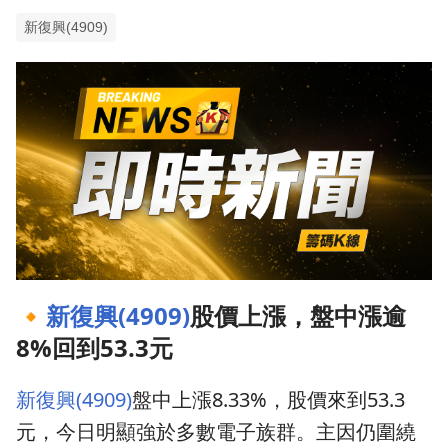
新復興(4909)
🔸
新復興(4909)
股價上漲，盤中漲逾
8%回到53.3元
新復興(4909)
盤中上漲8.33%，股價來到53.3
元，今日明顯強於多數電子族群。主因仍圍繞