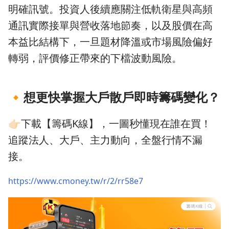
明確訊號。投資人後續應關注低軌衛星與高頻
通訊實際接單與營收落地節奏，以及股價在高
本益比結構下，一旦題材降溫或市場風險偏好
轉弱，評價修正帶來的下檔波動風險。
🔸
想更快掌握大戶散戶即時籌碼變化？
👉🏻下載【籌碼K線】，一圖秒懂現在誰在買！
追蹤法人、大戶、主力動向，全盤行情不漏
接。
https://www.cmoney.tw/r/2/rr58e7