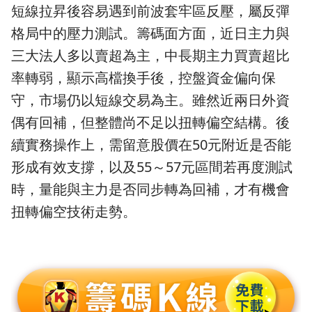
短線拉昇後容易遇到前波套牢區反壓，屬反彈
格局中的壓力測試。籌碼面方面，近日主力與
三大法人多以賣超為主，中長期主力買賣超比
率轉弱，顯示高檔換手後，控盤資金偏向保
守，市場仍以短線交易為主。雖然近兩日外資
偶有回補，但整體尚不足以扭轉偏空結構。後
續實務操作上，需留意股價在50元附近是否能
形成有效支撐，以及55～57元區間若再度測試
時，量能與主力是否同步轉為回補，才有機會
扭轉偏空技術走勢。