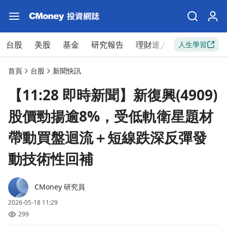
台股
美股
基金
研究報告
理財達人
新手入門
人生學習
首頁
台股
新聞快訊
【11:28 即時新聞】新復興(4909)
股價勁揚逾8%，受低軌衛星題材
帶動買盤迴流＋短線跌深反彈發
動技術性回補
CMoney 研究員
2026-05-18 11:29
299