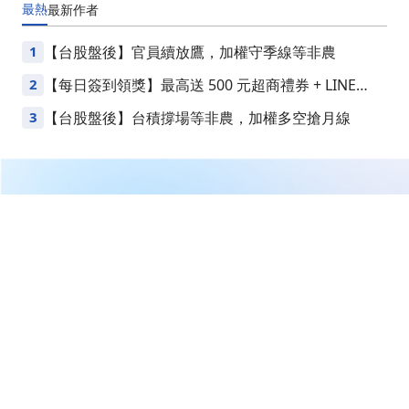
最熱
最新
作者
1
【台股盤後】官員續放鷹，加權守季線等非農
2
【每日簽到領獎】最高送 500 元超商禮券 + LINE
Points
3
【台股盤後】台積撐場等非農，加權多空搶月線
繼續閱讀下一篇
【11:26 即時新聞】九豪(6127)股價上漲逾8%，市場資
金迴流低基期被動元件概念＋短壓消化後技術面嘗試站回
整理區上緣
首頁
台股
新聞快訊