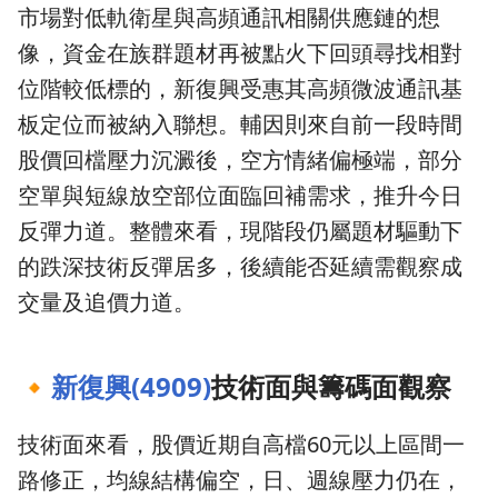
市場對低軌衛星與高頻通訊相關供應鏈的想
像，資金在族群題材再被點火下回頭尋找相對
位階較低標的，新復興受惠其高頻微波通訊基
板定位而被納入聯想。輔因則來自前一段時間
股價回檔壓力沉澱後，空方情緒偏極端，部分
空單與短線放空部位面臨回補需求，推升今日
反彈力道。整體來看，現階段仍屬題材驅動下
的跌深技術反彈居多，後續能否延續需觀察成
交量及追價力道。
🔸
新復興(4909)
技術面與籌碼面觀察
技術面來看，股價近期自高檔60元以上區間一
路修正，均線結構偏空，日、週線壓力仍在，