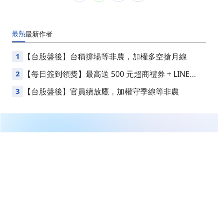
最熱
最新
作者
1
【台股盤後】台積撐場等非農，加權多空搶月線
2
【每日簽到領獎】最高送 500 元超商禮券 + LINE
Points
3
【台股盤後】官員續放鷹，加權守季線等非農
繼續閱讀下一篇
房地產股強勢反彈 投資者轉向防禦性股票以避險
首頁
美股
美股新聞