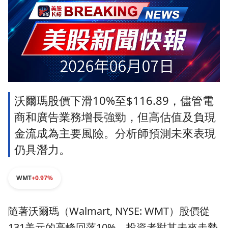
沃爾瑪股價下滑10%至$116.89，儘管電
商和廣告業務增長強勁，但高估值及負現
金流成為主要風險。分析師預測未來表現
仍具潛力。
WMT
+0.97%
隨著沃爾瑪（Walmart, NYSE: WMT）股價從
131美元的高峰回落10%，投資者對其未來走勢