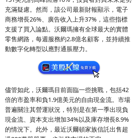
充滿疑慮。然而，該公司最新財報顯示，電子
商務增長26%、廣告收入上升37%，這些指標
支援了買入論點。沃爾瑪擁有全球最大的實體
零售網路，每週服務約2.8億名顧客，並持續推
動數字化轉型以應對通脹壓力。
儘管如此，沃爾瑪目前面臨一些挑戰，包括42
倍的市盈率和負1.9億美元的自由現金流。市場
普遍關注其營運狀況，特別是在第一季出現負
現金流、資本支出增加34%以及庫存增長8.9%
的情況下。此外，最近沃爾頓家族信託出售超