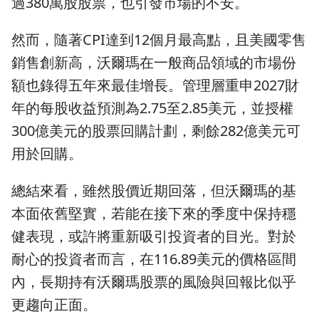
過380萬股股票，也引發市場的不安。
然而，隨著CPI達到12個月最高點，且美國零售
銷售創新高，沃爾瑪在一般商品領域的市場份
額也錄得五年來最佳增長。管理層重申2027財
年的每股收益預測為2.75至2.85美元，並授權
300億美元的股票回購計劃，剩餘282億美元可
用於回購。
總結來看，雖然股價近期回落，但沃爾瑪的基
本面依舊堅實，若能在接下來的季度中保持穩
健表現，或許將重新吸引投資者的目光。對於
耐心的投資者而言，在116.89美元的價格區間
內，長期持有沃爾瑪股票的風險與回報比似乎
更趨向正面。