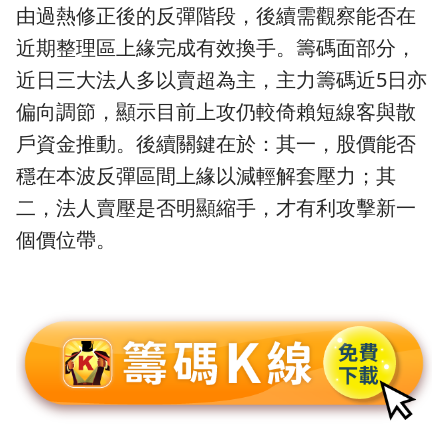
由過熱修正後的反彈階段，後續需觀察能否在
近期整理區上緣完成有效換手。籌碼面部分，
近日三大法人多以賣超為主，主力籌碼近5日亦
偏向調節，顯示目前上攻仍較倚賴短線客與散
戶資金推動。後續關鍵在於：其一，股價能否
穩在本波反彈區間上緣以減輕解套壓力；其
二，法人賣壓是否明顯縮手，才有利攻擊新一
個價位帶。