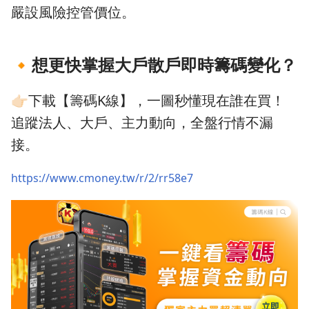
嚴設風險控管價位。
🔸
想更快掌握大戶散戶即時籌碼變化？
👉🏻下載【籌碼K線】，一圖秒懂現在誰在買！
追蹤法人、大戶、主力動向，全盤行情不漏
接。
https://www.cmoney.tw/r/2/rr58e7