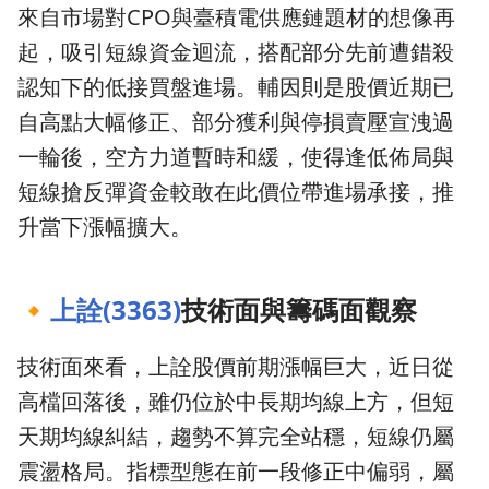
來自市場對CPO與臺積電供應鏈題材的想像再
起，吸引短線資金迴流，搭配部分先前遭錯殺
認知下的低接買盤進場。輔因則是股價近期已
自高點大幅修正、部分獲利與停損賣壓宣洩過
一輪後，空方力道暫時和緩，使得逢低佈局與
短線搶反彈資金較敢在此價位帶進場承接，推
升當下漲幅擴大。
🔸
上詮(3363)
技術面與籌碼面觀察
技術面來看，上詮股價前期漲幅巨大，近日從
高檔回落後，雖仍位於中長期均線上方，但短
天期均線糾結，趨勢不算完全站穩，短線仍屬
震盪格局。指標型態在前一段修正中偏弱，屬