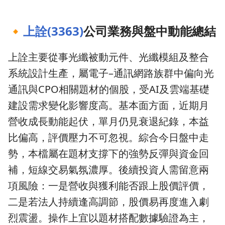
🔸
上詮(3363)
公司業務與盤中動能總結
上詮主要從事光纖被動元件、光纖模組及整合
系統設計生產，屬電子–通訊網路族群中偏向光
通訊與CPO相關題材的個股，受AI及雲端基礎
建設需求變化影響度高。基本面方面，近期月
營收成長動能起伏，單月仍見衰退紀錄，本益
比偏高，評價壓力不可忽視。綜合今日盤中走
勢，本檔屬在題材支撐下的強勢反彈與資金回
補，短線交易氣氛濃厚。後續投資人需留意兩
項風險：一是營收與獲利能否跟上股價評價，
二是若法人持續逢高調節，股價易再度進入劇
烈震盪。操作上宜以題材搭配數據驗證為主，