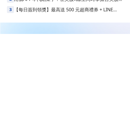
益
3
【每日簽到領獎】最高送 500 元超商禮券 + LINE
Points
繼續閱讀下一篇
【13:22 即時新聞】訊芯-KY(6451)攻上漲停474元，
CPO光通訊題材回溫＋外資買盤加溫支撐多頭結構
首頁
台股
新聞快訊
【13:22 即時新聞】訊芯-
KY(6451)攻上漲停474元，CPO
光通訊題材回溫＋外資買盤加溫