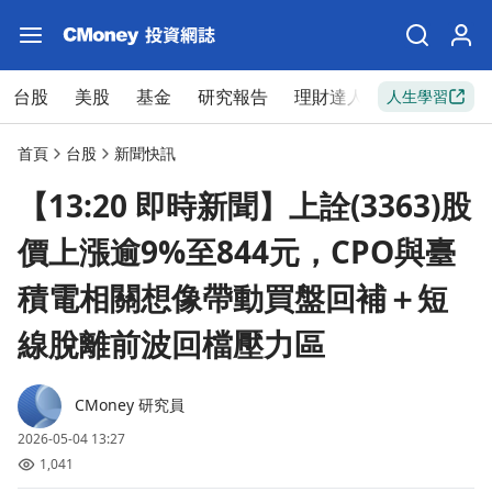
台股
美股
基金
研究報告
理財達人
新手入門
人生學習
首頁
台股
新聞快訊
【13:20 即時新聞】上詮(3363)股
價上漲逾9%至844元，CPO與臺
積電相關想像帶動買盤回補＋短
線脫離前波回檔壓力區
CMoney 研究員
2026-05-04 13:27
1,041