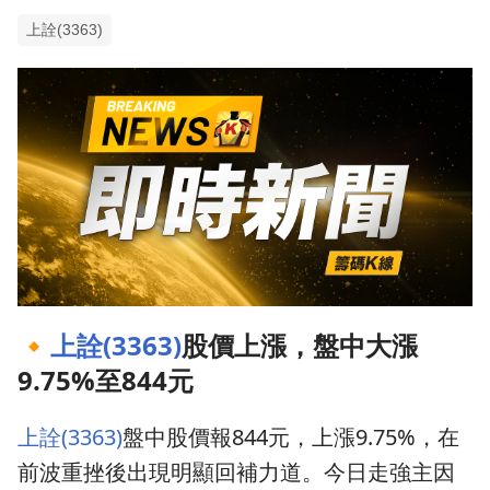
上詮(3363)
🔸
上詮(3363)
股價上漲，盤中大漲
9.75%至844元
上詮(3363)
盤中股價報844元，上漲9.75%，在
前波重挫後出現明顯回補力道。今日走強主因