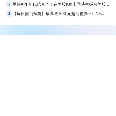
2
兩個APP年代結束了！在美股K線上同時掌握台美股損
益
3
【每日簽到領獎】最高送 500 元超商禮券 + LINE
Points
繼續閱讀下一篇
美股創高記憶體發威，台股盤中衝破四萬一
首頁
台股
新聞快訊
美股創高記憶體發威，台股盤中
衝破四萬一
財經焦點情報站