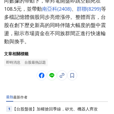
向數據的帶動下，華邦電開盤即跳空鎖死在
108.5元，並帶動
南亞科(2408)
、
群聯(8299)
等
多檔記憶體個股同步亮燈漲停。整體而言，台
股在創下歷史新高的同時伴隨大幅度的盤中震
盪，顯示市場資金在不同族群間正進行快速輪
動與換手。
文章相關標籤
即時消息
台股最熱話題
最熱
最新
作者
1
【台股盤後】加權搶回季線，矽光、機器人齊攻