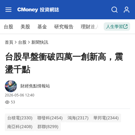
台股
美股
基金
研究報告
理財達人
新手入門
人生學習
首頁
台股
新聞快訊
台股早盤衝破四萬一創新高，震
盪千點
財經焦點情報站
2026-05-06 12:40
53
台積電(2330)
聯發科(2454)
鴻海(2317)
華邦電(2344)
南亞科(2408)
群聯(8299)