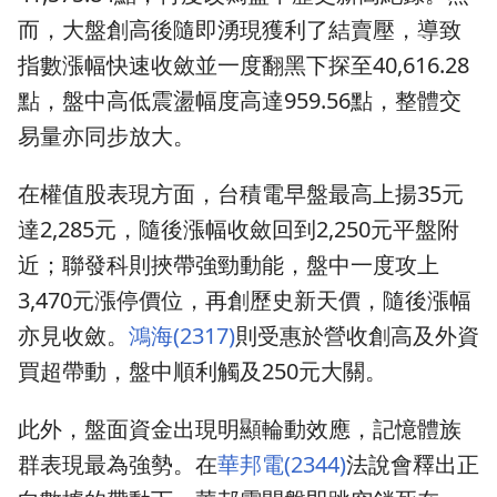
而，大盤創高後隨即湧現獲利了結賣壓，導致
指數漲幅快速收斂並一度翻黑下探至40,616.28
點，盤中高低震盪幅度高達959.56點，整體交
易量亦同步放大。
在權值股表現方面，台積電早盤最高上揚35元
達2,285元，隨後漲幅收斂回到2,250元平盤附
近；聯發科則挾帶強勁動能，盤中一度攻上
3,470元漲停價位，再創歷史新天價，隨後漲幅
亦見收斂。
鴻海(2317)
則受惠於營收創高及外資
買超帶動，盤中順利觸及250元大關。
此外，盤面資金出現明顯輪動效應，記憶體族
群表現最為強勢。在
華邦電(2344)
法說會釋出正