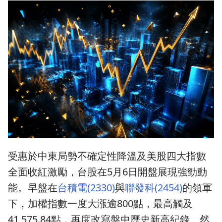
受惠於中東局勢不確定性降溫及美股四大指數
全面收紅激勵，台股在5月6日開盤展現強勁動
能。早盤在
台積電(2330)
與
聯發科(2454)
的領軍
下，加權指數一度大漲逾800點，最高觸及
41,575.84點，再度改寫盤中歷史新高紀錄。然