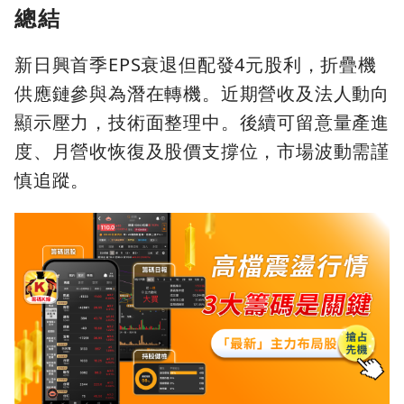
總結
新日興首季EPS衰退但配發4元股利，折疊機
供應鏈參與為潛在轉機。近期營收及法人動向
顯示壓力，技術面整理中。後續可留意量產進
度、月營收恢復及股價支撐位，市場波動需謹
慎追蹤。