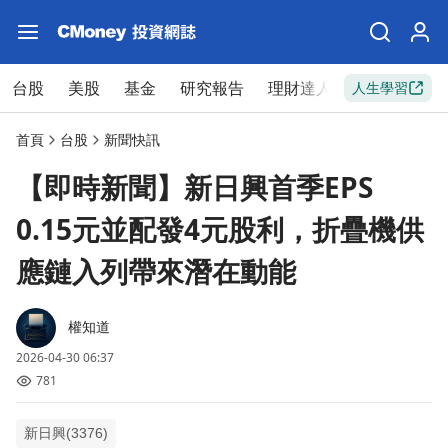
台股
美股
基金
研究報告
理財達人
新手入門
人生學習
首頁
台股
新聞快訊
【即時新聞】新日興首季EPS
0.15元並配發4元股利，折疊機供
應鏈入列帶來潛在動能
權知道
2026-04-30 06:37
781
新日興(3376)