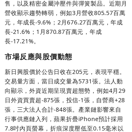
售，以及精密金屬沖壓件與彈簧製品。近期月
營收顯示趨勢轉弱，例如3月營收805.57百萬
元，年成長-9.6%；2月676.27百萬元，年成
長-21.6%；1月870.87百萬元，年成
長-17.21%。
市場反應與股價動態
新日興股價於公告日收在205元，表現平穩。
交易量方面，當日成交量為5731張。法人動
向顯示，外資近期呈現賣超態勢，例如4月29
日外資買賣超-875張，投信-1張，自營商+28
張，三大法人合計-848張。產業鏈影響來自
行事供應鏈入列，蘋果折疊iPhone預計採用
7.8吋內頁螢幕，折痕深度壓低至0.15毫米以