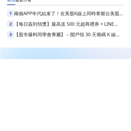
1
兩個APP年代結束了！在美股K線上同時掌握台美股損
益
2
【每日簽到領獎】最高送 500 元超商禮券 + LINE
Points
3
【股市爆料同學會專屬】－開戶領 30 天籌碼 K 線
VIP
繼續閱讀下一篇
【即時新聞】波若威公布3月稅後純益2.3億元年增
858%，EPS達2.85元
首頁
台股
新聞快訊
【即時新聞】波若威公布3月稅後