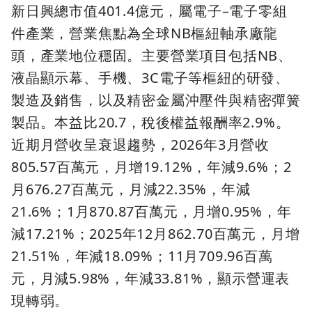
新日興總市值401.4億元，屬電子–電子零組
件產業，營業焦點為全球NB樞紐軸承廠龍
頭，產業地位穩固。主要營業項目包括NB、
液晶顯示幕、手機、3C電子等樞紐的研發、
製造及銷售，以及精密金屬沖壓件與精密彈簧
製品。本益比20.7，稅後權益報酬率2.9%。
近期月營收呈衰退趨勢，2026年3月營收
805.57百萬元，月增19.12%，年減9.6%；2
月676.27百萬元，月減22.35%，年減
21.6%；1月870.87百萬元，月增0.95%，年
減17.21%；2025年12月862.70百萬元，月增
21.51%，年減18.09%；11月709.96百萬
元，月減5.98%，年減33.81%，顯示營運表
現轉弱。