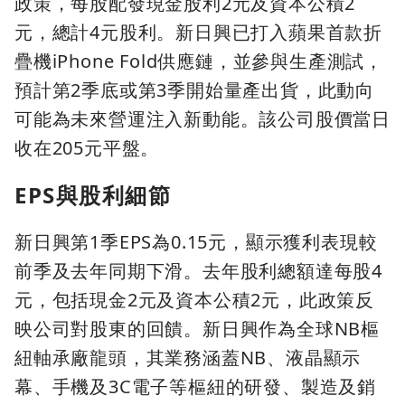
政策，每股配發現金股利2元及資本公積2
元，總計4元股利。新日興已打入蘋果首款折
疊機iPhone Fold供應鏈，並參與生產測試，
預計第2季底或第3季開始量產出貨，此動向
可能為未來營運注入新動能。該公司股價當日
收在205元平盤。
EPS與股利細節
新日興第1季EPS為0.15元，顯示獲利表現較
前季及去年同期下滑。去年股利總額達每股4
元，包括現金2元及資本公積2元，此政策反
映公司對股東的回饋。新日興作為全球NB樞
紐軸承廠龍頭，其業務涵蓋NB、液晶顯示
幕、手機及3C電子等樞紐的研發、製造及銷