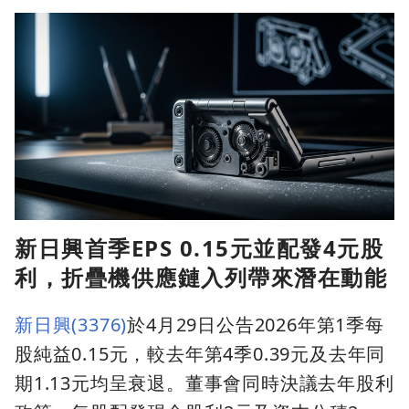
新日興首季EPS 0.15元並配發4元股
利，折疊機供應鏈入列帶來潛在動能
新日興(3376)
於4月29日公告2026年第1季每
股純益0.15元，較去年第4季0.39元及去年同
期1.13元均呈衰退。董事會同時決議去年股利