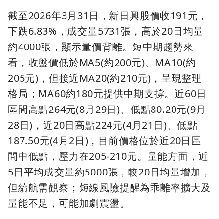
截至2026年3月31日，新日興股價收191元，
下跌6.83%，成交量5731張，高於20日均量
約4000張，顯示量價背離。短中期趨勢來
看，收盤價低於MA5(約200元)、MA10(約
205元)，但接近MA20(約210元)，呈現整理
格局；MA60約180元提供中期支撐。近60日
區間高點264元(8月29日)、低點80.20元(9月
28日)，近20日高點224元(4月21日)、低點
187.50元(4月2日)，目前價格位於近20日區
間中低點，壓力在205-210元。量能方面，近
5日平均成交量約5000張，較20日均量增加，
但續航需觀察；短線風險提醒為乖離率擴大及
量能不足，可能加劇震盪。