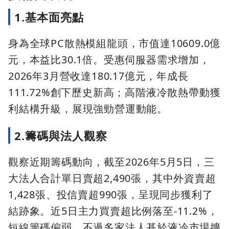
1.基本面亮點
身為全球PC散熱模組龍頭，市值達10609.0億
元，本益比30.1倍。受惠伺服器需求增加，
2026年3月營收達180.17億元，年成長
111.72%創下歷史新高；高階液冷散熱帶動獲
利結構升級，展現強勁營運動能。
2.籌碼與法人觀察
觀察近期籌碼動向，截至2026年5月5日，三
大法人合計單日賣超2,490張，其中外資賣超
1,428張、投信賣超990張，呈現同步獲利了
結跡象。近5日主力買賣超比例落至-11.2%，
短線籌碼偏弱。不過多家法人基於液冷市場擴