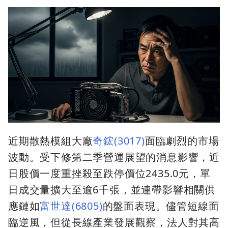
近期散熱模組大廠
奇鋐(3017)
面臨劇烈的市場
波動。受下修第二季營運展望的消息影響，近
日股價一度重挫殺至跌停價位2435.0元，單
日成交量擴大至逾6千張，並連帶影響相關供
應鏈如
富世達(6805)
的盤面表現。儘管短線面
臨逆風，但從長線產業發展觀察，法人對其高