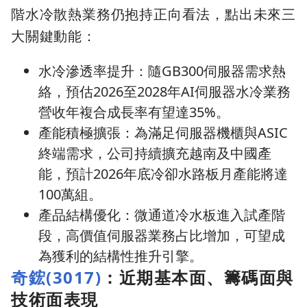
階水冷散熱業務仍抱持正向看法，點出未來三
大關鍵動能：
水冷滲透率提升：隨GB300伺服器需求熱
絡，預估2026至2028年AI伺服器水冷業務
營收年複合成長率有望達35%。
產能積極擴張：為滿足伺服器機櫃與ASIC
終端需求，公司持續擴充越南及中國產
能，預計2026年底冷卻水路板月產能將達
100萬組。
產品結構優化：微通道冷水板進入試產階
段，高價值伺服器業務占比增加，可望成
為獲利的結構性推升引擎。
奇鋐(3017)
：近期基本面、籌碼面與
技術面表現