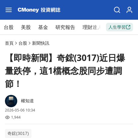
台股
美股
基金
研究報告
理財達人
新手入門
人生學習
首頁
台股
新聞快訊
【即時新聞】奇鋐(3017)近日爆
量跌停，這1檔概念股同步遭調
節！
權知道
2026-05-06 10:34
1,944
奇鋐(3017)