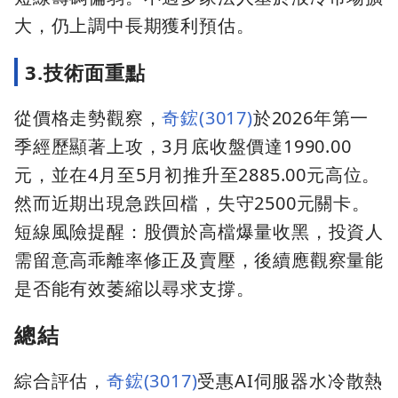
大，仍上調中長期獲利預估。
3.技術面重點
從價格走勢觀察，
奇鋐(3017)
於2026年第一
季經歷顯著上攻，3月底收盤價達1990.00
元，並在4月至5月初推升至2885.00元高位。
然而近期出現急跌回檔，失守2500元關卡。
短線風險提醒：股價於高檔爆量收黑，投資人
需留意高乖離率修正及賣壓，後續應觀察量能
是否能有效萎縮以尋求支撐。
總結
綜合評估，
奇鋐(3017)
受惠AI伺服器水冷散熱