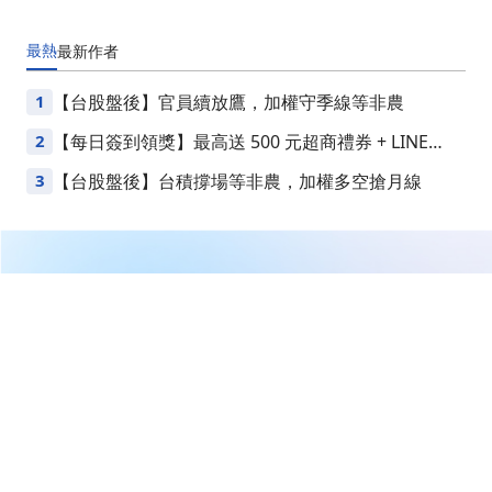
最熱
最新
作者
1
【台股盤後】官員續放鷹，加權守季線等非農
2
【每日簽到領獎】最高送 500 元超商禮券 + LINE
Points
3
【台股盤後】台積撐場等非農，加權多空搶月線
繼續閱讀下一篇
【即時新聞】華邦電最新EPS衝2.25元，法人狂掃逾4萬
張還能追嗎？
首頁
台股
新聞快訊