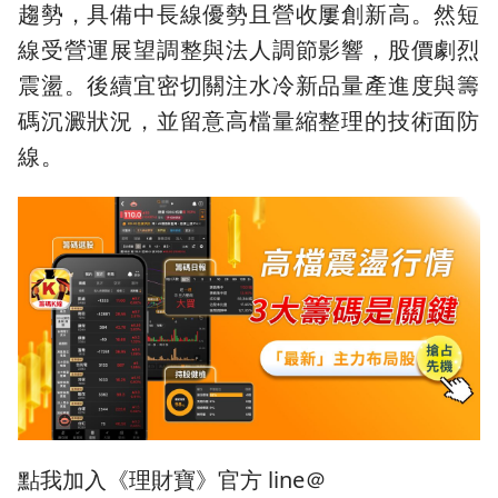
趨勢，具備中長線優勢且營收屢創新高。然短
線受營運展望調整與法人調節影響，股價劇烈
震盪。後續宜密切關注水冷新品量產進度與籌
碼沉澱狀況，並留意高檔量縮整理的技術面防
線。
點我加入《理財寶》官方 line＠