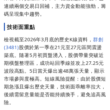
連續兩個交易日回補，主力資金動能強勁，籌
碼呈現集中趨勢。
技術面重點
檢視截至2026年3月底的歷史K線資料，
群創
(3481)
股價於第一季在21元至27元區間震盪
築底。隨著5月初買盤湧入，股價帶量突破近
期橫盤整理區，成功站回季線並攻上27.25元
波段高點。5日當天爆出逾48萬張天量，顯示
市場參與度極高。短線風險提醒：由於股價短
期急漲且爆出歷史天量，技術面乖離率拉大，
後續需留意量能是否能持續換手，避免追高風
險。