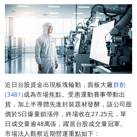
近日台股資金出現板塊輪動，面板大廠
群創
(3481)
成為市場焦點。受惠運動賽事帶動出
貨，加上半導體先進封裝題材發酵，該公司股
價於5日爆量鎖漲停，終場收在27.25元，單
日成交量逾48萬張，躍居台股成交量冠軍。
市場法人觀察近期營運重點如下：