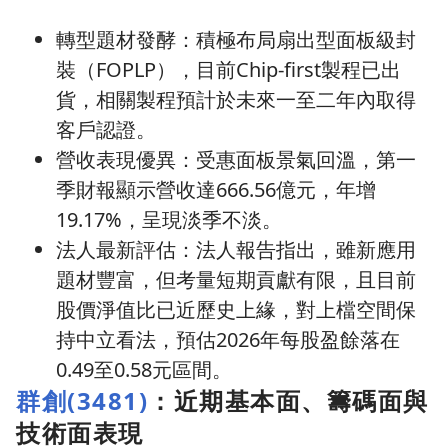
轉型題材發酵：積極布局扇出型面板級封
裝（FOPLP），目前Chip-first製程已出
貨，相關製程預計於未來一至二年內取得
客戶認證。
營收表現優異：受惠面板景氣回溫，第一
季財報顯示營收達666.56億元，年增
19.17%，呈現淡季不淡。
法人最新評估：法人報告指出，雖新應用
題材豐富，但考量短期貢獻有限，且目前
股價淨值比已近歷史上緣，對上檔空間保
持中立看法，預估2026年每股盈餘落在
0.49至0.58元區間。
群創(3481)
：近期基本面、籌碼面與
技術面表現