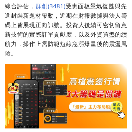
綜合評估，
群創(3481)
受惠面板景氣復甦與先
進封裝新題材帶動，近期在財報數據與法人籌
碼上皆展現正向訊號。投資人後續可密切留意
新技術的實際訂單貢獻度，以及外資買盤的續
航力，操作上需防範短線急漲爆量後的震盪風
險。