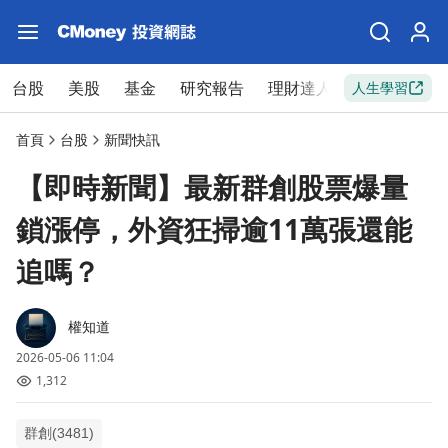
台股
美股
基金
研究報告
理財達人
新手入門
人生學習
首頁
台股
新聞快訊
【即時新聞】最新群創股票爆量
鎖漲停，外資狂掃逾11萬張還能
追嗎？
權知道
2026-05-06 11:04
1,312
群創(3481)