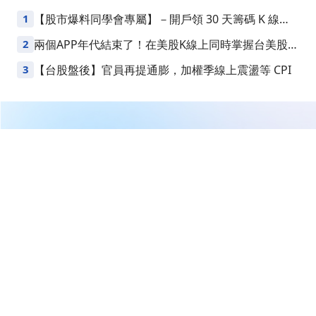
1
【股市爆料同學會專屬】－開戶領 30 天籌碼 K 線
VIP
2
兩個APP年代結束了！在美股K線上同時掌握台美股損
益
3
【台股盤後】官員再提通膨，加權季線上震盪等 CPI
繼續閱讀下一篇
【即時新聞】聯發科(2454)飆天價亮燈漲停！新稅制恐侵
蝕獲利，後市還能追嗎？
首頁
台股
新聞快訊
【即時新聞】聯發科(2454)飆天