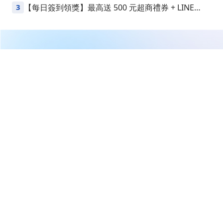
3
【每日簽到領獎】最高送 500 元超商禮券 + LINE
Points
繼續閱讀下一篇
【即時新聞】最新6147矽光子發酵亮燈，主力狂掃3765
張還能追嗎？
首頁
台股
新聞快訊
【即時新聞】最新6147矽光子發
酵亮燈，主力狂掃3765張還能追
嗎？