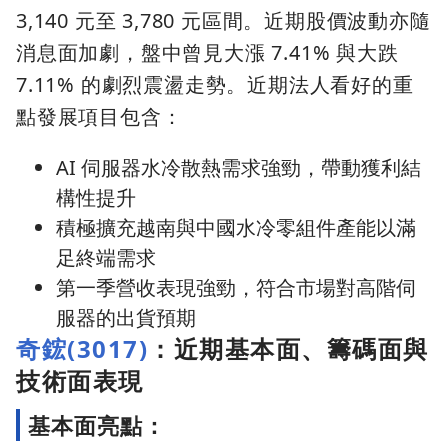
3,140 元至 3,780 元區間。近期股價波動亦隨
消息面加劇，盤中曾見大漲 7.41% 與大跌
7.11% 的劇烈震盪走勢。近期法人看好的重
點發展項目包含：
AI 伺服器水冷散熱需求強勁，帶動獲利結
構性提升
積極擴充越南與中國水冷零組件產能以滿
足終端需求
第一季營收表現強勁，符合市場對高階伺
服器的出貨預期
奇鋐(3017)
：近期基本面、籌碼面與
技術面表現
基本面亮點：