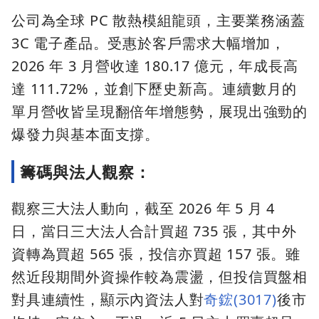
公司為全球 PC 散熱模組龍頭，主要業務涵蓋
3C 電子產品。受惠於客戶需求大幅增加，
2026 年 3 月營收達 180.17 億元，年成長高
達 111.72%，並創下歷史新高。連續數月的
單月營收皆呈現翻倍年增態勢，展現出強勁的
爆發力與基本面支撐。
籌碼與法人觀察：
觀察三大法人動向，截至 2026 年 5 月 4
日，當日三大法人合計買超 735 張，其中外
資轉為買超 565 張，投信亦買超 157 張。雖
然近段期間外資操作較為震盪，但投信買盤相
對具連續性，顯示內資法人對
奇鋐(3017)
後市