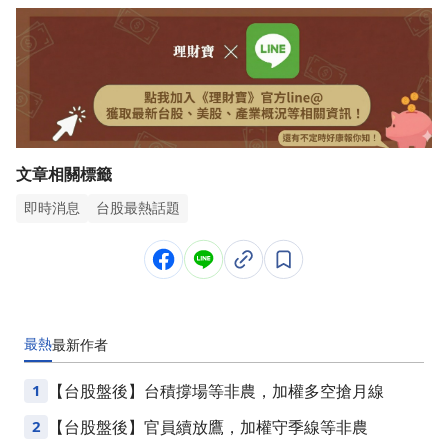
文章相關標籤
即時消息
台股最熱話題
最熱
最新
作者
1
【台股盤後】台積撐場等非農，加權多空搶月線
2
【台股盤後】官員續放鷹，加權守季線等非農