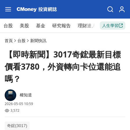
台股
美股
基金
研究報告
理財達人
新手入門
人生學習
首頁
台股
新聞快訊
【即時新聞】3017奇鋐最新目標
價看3780，外資轉向卡位還能追
嗎？
權知道
2026-05-05 10:59
3,572
奇鋐(3017)