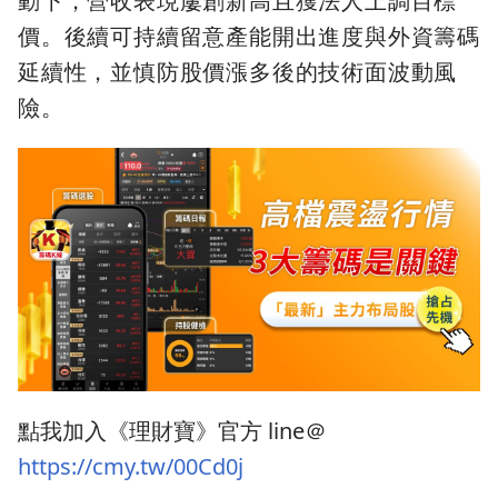
動下，營收表現屢創新高且獲法人上調目標
價。後續可持續留意產能開出進度與外資籌碼
延續性，並慎防股價漲多後的技術面波動風
險。
點我加入《理財寶》官方 line＠
https://cmy.tw/00Cd0j