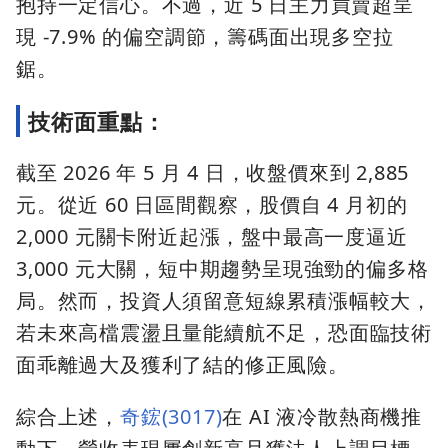
抱持一定信心。不過，近 5 日主力買賣超呈
現 -7.9% 的偏空調節，籌碼面出現多空拉
鋸。
技術面重點：
截至 2026 年 5 月 4 日，收盤價來到 2,885
元。從近 60 日區間觀察，股價自 4 月初的
2,000 元關卡附近起漲，盤中最高一度逼近
3,000 元大關，短中期趨勢呈現強勁的偏多格
局。然而，投資人須留意短線累積漲幅較大，
若未來高檔震盪且量能續航不足，恐面臨技術
面乖離過大及獲利了結的修正風險。
綜合上述，
奇鋐(3017)
在 AI 液冷散熱商機推