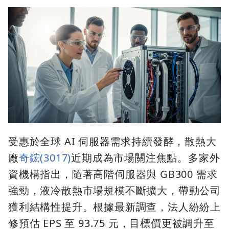
受惠於全球 AI 伺服器需求持續發酵，散熱大
廠
奇鋐(3017)
近期成為市場關注焦點。多家外
資機構指出，隨著高階伺服器與 GB300 需求
強勁，液冷散熱市場規模不斷擴大，帶動公司
獲利結構性提升。根據最新調查，法人紛紛上
修預估 EPS 至 93.75 元，目標價更被調升至