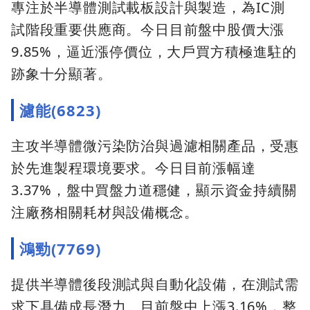
專注於半導體測試載板設計與製造，為IC測
試階段重要供應商。今日目前盤中股價大漲
9.85%，逼近漲停價位，大戶買方積極進駐的
跡象十分顯著。
濾能(6823)
主攻半導體微污染防治與過濾相關產品，受惠
於先進製程環境要求。今日目前漲幅達
3.37%，盤中買盤力道穩健，顯示資金持續關
注廠務相關耗材與設備概念。
鴻勁(7769)
提供半導體後段測試與自動化設備，在測試需
求下具備成長潛力。目前盤中上漲3.16%，整