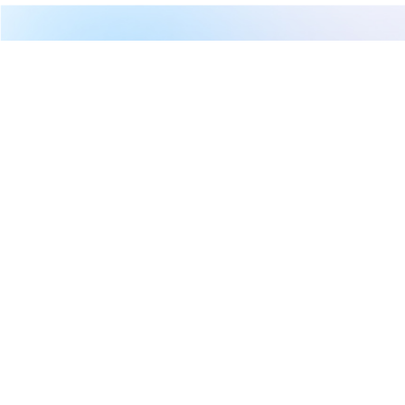
繼續閱讀下一篇
【即時新聞】合晶(6182)爆量近6萬張亮燈！這「4檔概念
股」大戶搶卡位！
首頁
台股
新聞快訊
【即時新聞】合晶(6182)爆量近6
萬張亮燈！這「4檔概念股」大戶
搶卡位！
權知道
2026-05-05 03:25