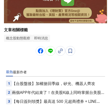
文章相關標籤
概念股動態觀察
即時消息
最熱
最新
作者
1
【台股盤後】加權搶回季線，矽光、機器人齊攻
2
兩個APP年代結束了！在美股K線上同時掌握台美股損
益
3
【每日簽到領獎】最高送 500 元超商禮券 + LINE
Points