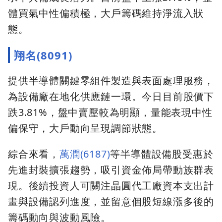
體買氣中性偏積極，大戶籌碼維持淨流入狀
態。
翔名(8091)
提供半導體關鍵零組件製造與表面處理服務，
為設備廠在地化供應鏈一環。今日目前股價下
跌3.81%，盤中賣壓較為明顯，量能表現中性
偏保守，大戶動向呈現調節狀態。
綜合來看，
萬潤(6187)
等半導體設備股受惠於
先進封裝擴張趨勢，吸引資金佈局帶動族群表
現。後續投資人可關注晶圓代工廠資本支出計
畫與設備認列進度，並留意個股短線漲多後的
籌碼動向與波動風險。