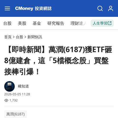
台股
美股
基金
研究報告
理財達人
新手入門
人生學習
首頁
台股
新聞快訊
【即時新聞】萬潤(6187)獲ETF砸
8億建倉，這「5檔概念股」買盤
接棒引爆！
權知道
2026-05-05 11:28
1,732
萬潤(6187)