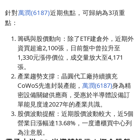
針對
萬潤(6187)
近期焦點，可歸納為3項重
點：
籌碼與股價動向：除了ETF建倉外，近期外
資買超逾2,100張，日前盤中曾拉升至
1,330元漲停價位，成交量放大至4,171
張。
產業趨勢支撐：晶圓代工廠持續擴充
CoWoS先進封裝產能，
萬潤(6187)
身為精
密設備關鍵供應商，受惠於半導體設備訂
單能見度達2027年的產業共識。
股價波動提醒：近期股價波動較大，近5個
營業日漲幅達13.68%，一度遭櫃買中心列
為注意股。