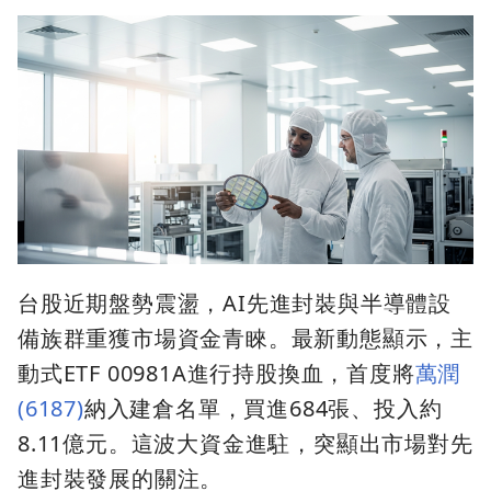
台股近期盤勢震盪，AI先進封裝與半導體設
備族群重獲市場資金青睞。最新動態顯示，主
動式ETF 00981A進行持股換血，首度將
萬潤
(6187)
納入建倉名單，買進684張、投入約
8.11億元。這波大資金進駐，突顯出市場對先
進封裝發展的關注。