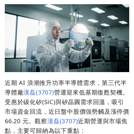
近期 AI 浪潮推升功率半導體需求，第三代半
導體廠
漢磊(3707)
營運迎來低基期復甦契機。
受惠於碳化矽(SiC)與矽晶圓需求回溫，吸引
市場資金回流，近日盤中股價強勢觸及漲停價
66.20 元。觀察
漢磊(3707)
近期營運與市場焦
點，主要可歸納為以下重點：