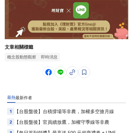
文章相關標籤
概念股動態觀察
即時消息
最熱
最新
作者
1
【台股盤後】台積撐場等非農，加權多空搶月線
2
【台股盤後】官員續放鷹，加權守季線等非農
3
【每日簽到領獎】最高送 500 元超商禮券 + LINE