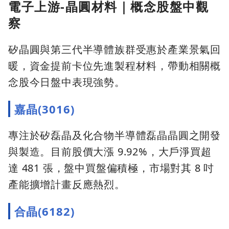
電子上游-晶圓材料｜概念股盤中觀
察
矽晶圓與第三代半導體族群受惠於產業景氣回
暖，資金提前卡位先進製程材料，帶動相關概
念股今日盤中表現強勢。
嘉晶(3016)
專注於矽磊晶及化合物半導體磊晶晶圓之開發
與製造。目前股價大漲 9.92%，大戶淨買超
達 481 張，盤中買盤偏積極，市場對其 8 吋
產能擴增計畫反應熱烈。
合晶(6182)