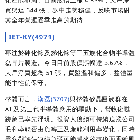
化產能布局。目前股價上漲 4.83%，大戶淨
買盤達 644 張，盤中走勢穩健，反映市場對
其全年營運逐季走高的期待。
IET-KY(4971)
專注於砷化鎵及銻化鎵等三五族化合物半導體
磊晶片製造。今日目前股價漲幅達 3.67%，
大戶淨買超為 51 張，買盤溫和偏多，整體量
能中性偏保守。
整體而言，
漢磊(3707)
與整體矽晶圓族群在
AI 及第三代半導體應用的驅動下，營收復甦
跡象已率先浮現。投資人後續可持續追蹤公司
毛利率能否由負轉正及產能利用率變化，同時
需客觀評估短線急漲可能帶來的技術面乖離風