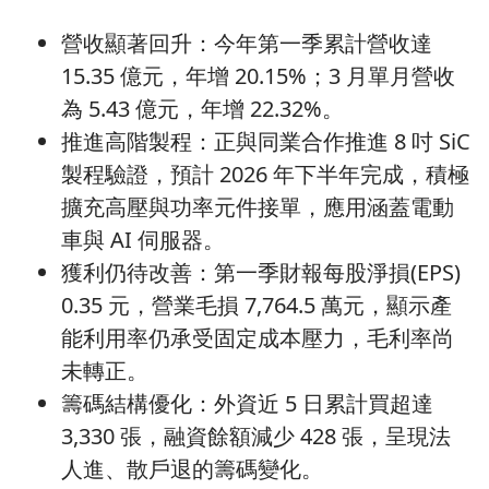
營收顯著回升：今年第一季累計營收達
15.35 億元，年增 20.15%；3 月單月營收
為 5.43 億元，年增 22.32%。
推進高階製程：正與同業合作推進 8 吋 SiC
製程驗證，預計 2026 年下半年完成，積極
擴充高壓與功率元件接單，應用涵蓋電動
車與 AI 伺服器。
獲利仍待改善：第一季財報每股淨損(EPS)
0.35 元，營業毛損 7,764.5 萬元，顯示產
能利用率仍承受固定成本壓力，毛利率尚
未轉正。
籌碼結構優化：外資近 5 日累計買超達
3,330 張，融資餘額減少 428 張，呈現法
人進、散戶退的籌碼變化。