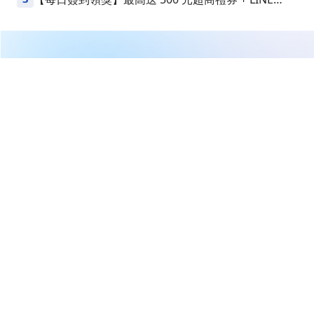
Points
繼續閱讀下一篇
【即時新聞】欣興(3037)EPS看增446%！迎ABF超級循
環，後市還能追嗎？
首頁
台股
新聞快訊
【即時新聞】欣興(3037)EPS看增
446%！迎ABF超級循環，後市還
能追嗎？
權知道