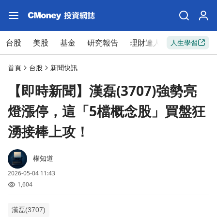
台股
美股
基金
研究報告
理財達人
新手入門
人生學習
首頁
台股
新聞快訊
【即時新聞】漢磊(3707)強勢亮
燈漲停，這「5檔概念股」買盤狂
湧接棒上攻！
權知道
2026-05-04 11:43
1,604
漢磊(3707)