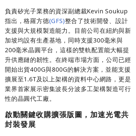
負責矽光子業務的資深副總裁Kevin Soukup
指出，格羅方德
(GFS)
整合了技術開發、設計
支援與大規模製造能力。目前公司在紐約與新
加坡均設有生產基地，同時支援300毫米與
200毫米晶圓平台，這樣的雙軌配置能大幅提
升供應鏈的韌性。在終端市場方面，公司已經
開始出貨400G與800G的解決方案，並能支援
擴展至1.6T及以上架構的資料中心網路，更是
業界首家展示密集波長分波多工架構製造可行
性的晶圓代工廠。
啟動關鍵收購擴張版圖，加速光電共
封裝發展