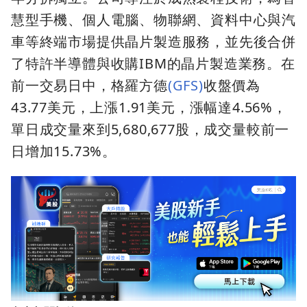
慧型手機、個人電腦、物聯網、資料中心與汽
車等終端市場提供晶片製造服務，並先後合併
了特許半導體與收購IBM的晶片製造業務。在
前一交易日中，格羅方德
(GFS)
收盤價為
43.77美元，上漲1.91美元，漲幅達4.56%，
單日成交量來到5,680,677股，成交量較前一
日增加15.73%。