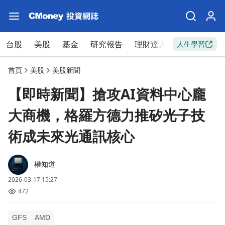
台股
美股
基金
研究報告
理財達人
新手入門
人生學習
首頁
美股
美股新聞
【即時新聞】搶攻AI資料中心龐
大商機，格羅方德力推矽光子技
術成未來光通訊核心
權知道
2026-03-17 15:27
472
GFS
AMD