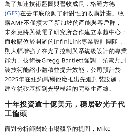
為了加速技術藍圖與營收成長，格羅方德
(GFS)
在去年底啟動了針對性的收購計畫。收
購AMF不僅擴大了新加坡的產能與客戶群，
未來更將與微電子研究所合作建立卓越中心；
而收購位於開羅的InfiniLink專業設計團隊，
則大幅增強了在光子控制與系統級設計的專業
能力。技術長Gregg Bartlett強調，光電共封
裝技術能縮小體積並提升效能，公司預計於
2025年在紐約馬爾他廠推出先進封裝設施，
建立從矽基板到光學模組的完整生產線。
十年投資逾十億美元，穩居矽光子代
工龍頭
面對分析師關於市場競爭的提問，Mike