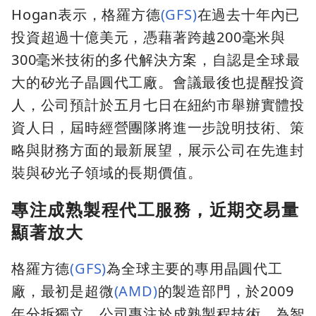
Hogan表示，格羅方德
(GFS)
在過去十年內已
投資超過十億美元，憑藉著跨越200毫米與
300毫米技術的多代解決方案，自認是全球最
大的矽光子晶圓代工廠。會議最後也提醒投資
人，公司預計於五月七日在紐約市舉辦實體投
資人日，屆時經營團隊將進一步說明技術、策
略與財務方面的最新展望，展示公司在先進封
裝與矽光子領域的長期價值。
專注成熟製程代工服務，近期交易量
顯著放大
格羅方德
(GFS)
為全球主要的專用晶圓代工
廠，最初是超微
(AMD)
的製造部門，於2009
年分拆獨立。公司專注於成熟製程技術，為智