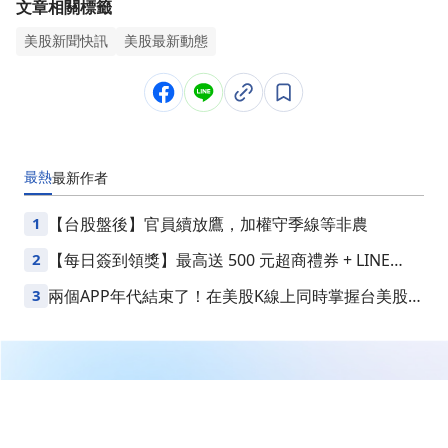
文章相關標籤
美股新聞快訊
美股最新動態
最熱
最新
作者
1
【台股盤後】官員續放鷹，加權守季線等非農
2
【每日簽到領獎】最高送 500 元超商禮券 + LINE
Points
3
兩個APP年代結束了！在美股K線上同時掌握台美股損
益
繼續閱讀下一篇
【即時新聞】澳洲央行連兩月升息一碼至4.1%，通膨壓
力升溫牽動全球市場敏感神經