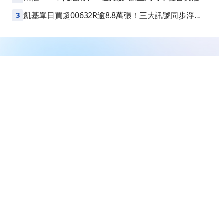
益
3
凱基單日買超00632R逾8.8萬張！三大訊號同步浮
現，台股是否醞釀變盤？
繼續閱讀下一篇
【即時新聞】廣宇近日機器人題材發酵，法人狂掃4963
張還能追嗎？
首頁
台股
新聞快訊
【即時新聞】廣宇近日機器人題
材發酵，法人狂掃4963張還能追
嗎？