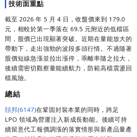
技術面重點
截至 2026 年 5 月 4 日，收盤價來到 179.0
元，相較於第一季落在 69.5 元附近的低檔區
間，股價已出現顯著突破。近期在量能放大的
帶動下，走出強勁的波段多頭行情。不過隨著
股價短線急漲並拉出漲停，乖離率隨之拉大，
後續需密切觀察量能續航力，防範高檔震盪回
檔風險。
總結
頎邦(6147)
在鞏固封裝本業的同時，跨足
LPO 領域為營運注入新成長動能。後續可持
續留意代工報價調漲的落實情形與新產品量產