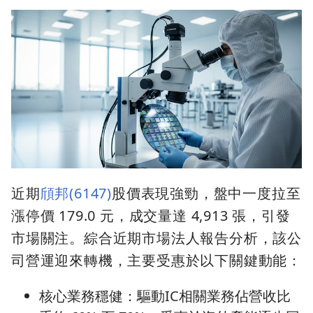
近期
頎邦(6147)
股價表現強勁，盤中一度拉至
漲停價 179.0 元，成交量達 4,913 張，引發
市場關注。綜合近期市場法人報告分析，該公
司營運迎來轉機，主要受惠於以下關鍵動能：
核心業務穩健：驅動IC相關業務佔營收比