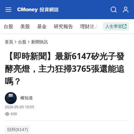
台股
美股
基金
研究報告
理財達人
新手入門
人生學習
首頁
台股
新聞快訊
【即時新聞】最新6147矽光子發
酵亮燈，主力狂掃3765張還能追
嗎？
權知道
2026-05-05 10:55
630
頎邦(6147)