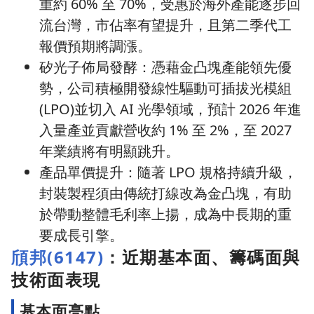
重約 60% 至 70%，受惠於海外產能逐步回
流台灣，市佔率有望提升，且第二季代工
報價預期將調漲。
矽光子佈局發酵：憑藉金凸塊產能領先優
勢，公司積極開發線性驅動可插拔光模組
(LPO)並切入 AI 光學領域，預計 2026 年進
入量產並貢獻營收約 1% 至 2%，至 2027
年業績將有明顯跳升。
產品單價提升：隨著 LPO 規格持續升級，
封裝製程須由傳統打線改為金凸塊，有助
於帶動整體毛利率上揚，成為中長期的重
要成長引擎。
頎邦(6147)
：近期基本面、籌碼面與
技術面表現
基本面亮點