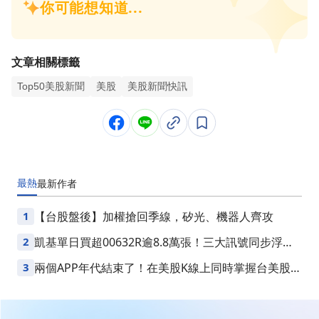
文章相關標籤
Top50美股新聞
美股
美股新聞快訊
最熱
最新
作者
1
【台股盤後】加權搶回季線，矽光、機器人齊攻
2
凱基單日買超00632R逾8.8萬張！三大訊號同步浮
現，台股是否醞釀變盤？
3
兩個APP年代結束了！在美股K線上同時掌握台美股損
益