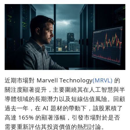
近期市場對 Marvell Technology
(MRVL)
的
關注度顯著提升，主要圍繞其在人工智慧與半
導體領域的長期潛力以及短線估值風險。回顧
過去一年，在 AI 題材的帶動下，該股累積了
高達 165% 的顯著漲幅，引發市場對於是否
需要重新評估其投資價值的熱烈討論。