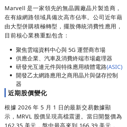
Marvell 是一家領先的無晶圓廠晶片製造商，
在有線網路領域具備次高市佔率。公司近年藉
由大型併購積極轉型，擺脫傳統消費性應用，
目前核心業務重點包含：
聚焦雲端資料中心與 5G 運營商市場
供應企業、汽車及消費終端市場處理器
研發光互連元件與特殊應用積體電路
(ASIC)
開發乙太網路應用之商用晶片與儲存控制
器
近期股價變化
根據 2026 年 5 月 1 日的最新交易數據顯
示，MRVL 股價呈現高檔震盪。當日開盤價為
162.35 美元，盤中最高來到 166.39 美元，