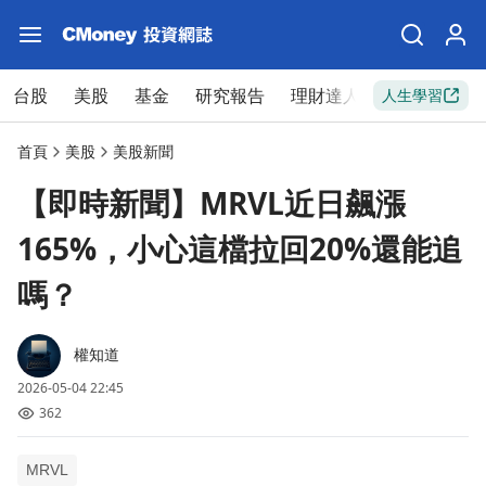
台股
美股
基金
研究報告
理財達人
新手入門
人生學習
首頁
美股
美股新聞
【即時新聞】MRVL近日飆漲
165%，小心這檔拉回20%還能追
嗎？
權知道
2026-05-04 22:45
362
MRVL