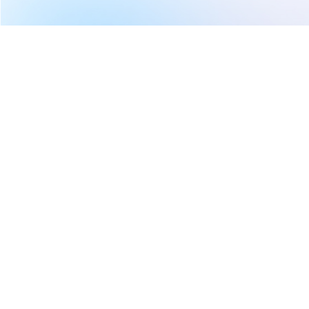
繼續閱讀下一篇
【即時新聞】光聖2025財報雙創新高！EPS飆至23.46
元，年增68%震撼市場
首頁
台股
新聞快訊
【即時新聞】光聖2025財報雙創
新高！EPS飆至23.46元，年增
68%震撼市場
權知道
2026-03-06 12:33