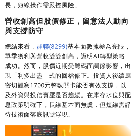
長，短線操作需嚴控風險。
營收創高但股價修正，留意法人動向
與支撐防守
總結來看，
群聯(8299)
基本面數據極為亮眼，
單季獲利與營收雙雙創高，證明AI轉型策略
成功。然而，股價近期受籌碼面調節影響，出
現「利多出盡」式的回檔修正。投資人後續應
密切觀察1700元整數關卡能否有效支撐，以
及外資與投信賣壓是否趨緩。在庫存水位與配
息政策明確下，長線基本面無虞，但短線需靜
待技術面落底訊號浮現。