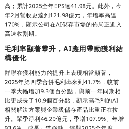
高；累計2025全年EPS達41.98元。此外，今
年2月營收更達到121.98億元，年增率高達
170%，顯示公司在AI儲存市場的佈局正進入
高速收割期。
毛利率顯著攀升，AI應用帶動獲利結
構優化
群聯在獲利能力的提升上表現相當顯著，
2025年第四季合併毛利率來到41.7%，較前
一季大幅增加9.3個百分點，與前一年同期相
比更成長了10.9個百分點，顯示高毛利的AI
相關解決方案與企業級儲存產品比重正在拉
升。單季淨利46.29億元，季增107.9%、年增
93.6%，成長力道強勁。綜觀2025全年度，