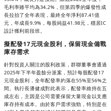
毛利率雖平均為34.2%，但第四季的爆發性成
長拉抬了全年表現，最終全年淨利87.41億
元，年成長9.9%，每股純益41.98元，穩居IC
設計獲利前段班。
擬配發17元現金股利，保留現金備戰
庫存需求
針對投資人關注的股利政策，群聯董事會通過
2025年下半年盈餘分派案，預計每股配發17
元現金股利，全年配發率約落在55%至56%之
間。執行長潘健成對此表示，配發率維持在五
成左右，主因是公司需要保留大量現金以支應
庫存持有成本。由於客戶需求強勁，特別是在