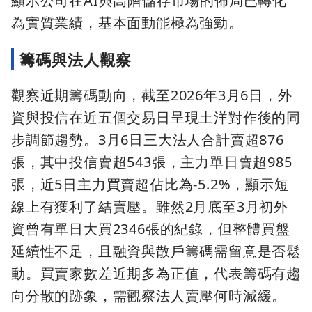
顯示公司在AI與高階儲存市場的佈局已轉化
為實質業績，基本面動能極為強勁。
籌碼與法人觀察
觀察近期籌碼動向，截至2026年3月6日，外
資與投信在近五個交易日呈現土洋對作後的同
步調節趨勢。3月6日三大法人合計賣超876
張，其中投信賣超543張，主力單日賣超985
張，近5日主力買賣超佔比為-5.2%，顯示短
線上有獲利了結賣壓。雖然2月底至3月初外
資曾有單日大買2346張的紀錄，但整體買盤
延續性不足，且融資與散戶籌碼需留意是否鬆
動。買賣家數差近期多為正值，代表籌碼有趨
向分散的跡象，需觀察法人賣壓何時減緩。