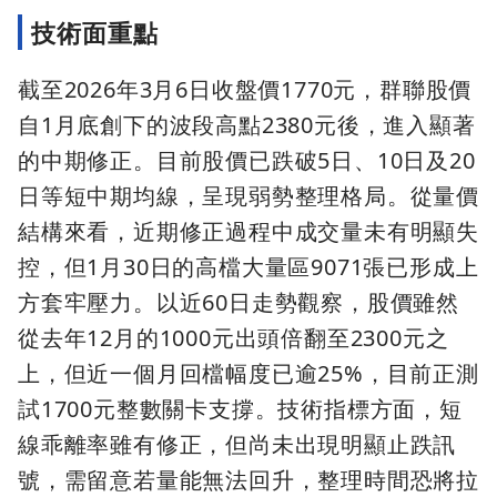
技術面重點
截至2026年3月6日收盤價1770元，群聯股價
自1月底創下的波段高點2380元後，進入顯著
的中期修正。目前股價已跌破5日、10日及20
日等短中期均線，呈現弱勢整理格局。從量價
結構來看，近期修正過程中成交量未有明顯失
控，但1月30日的高檔大量區9071張已形成上
方套牢壓力。以近60日走勢觀察，股價雖然
從去年12月的1000元出頭倍翻至2300元之
上，但近一個月回檔幅度已逾25%，目前正測
試1700元整數關卡支撐。技術指標方面，短
線乖離率雖有修正，但尚未出現明顯止跌訊
號，需留意若量能無法回升，整理時間恐將拉