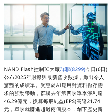
NAND Flash控制IC大廠
群聯(8299)
今日(6日)
公布2025年財報與最新營收數據，繳出令人
驚豔的成績單。受惠於AI應用對資料儲存需
求的強勁帶動，群聯去年第四季單季淨利達
46.29億元，換算每股純益(EPS)高達21.74
元，單季就賺進超過兩個股本，創下歷史新