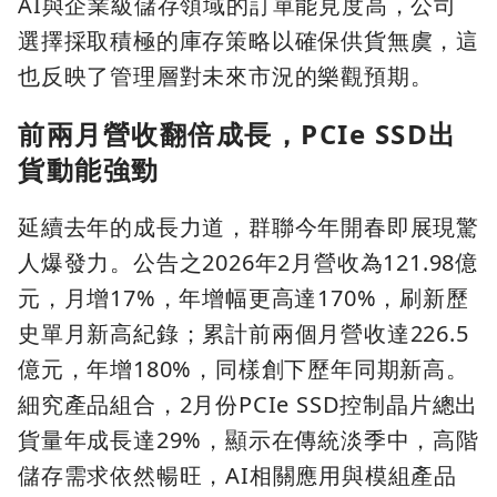
AI與企業級儲存領域的訂單能見度高，公司
選擇採取積極的庫存策略以確保供貨無虞，這
也反映了管理層對未來市況的樂觀預期。
前兩月營收翻倍成長，PCIe SSD出
貨動能強勁
延續去年的成長力道，群聯今年開春即展現驚
人爆發力。公告之2026年2月營收為121.98億
元，月增17%，年增幅更高達170%，刷新歷
史單月新高紀錄；累計前兩個月營收達226.5
億元，年增180%，同樣創下歷年同期新高。
細究產品組合，2月份PCIe SSD控制晶片總出
貨量年成長達29%，顯示在傳統淡季中，高階
儲存需求依然暢旺，AI相關應用與模組產品