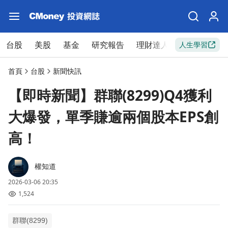
台股
美股
基金
研究報告
理財達人
新手入門
人生學習
首頁
台股
新聞快訊
【即時新聞】群聯(8299)Q4獲利
大爆發，單季賺逾兩個股本EPS創
高！
權知道
2026-03-06 20:35
1,524
群聯(8299)