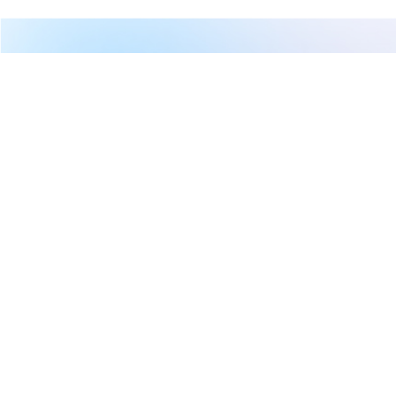
VIP
繼續閱讀下一篇
【即時新聞】MU最新爆量轉強大漲5%，近月狂飆逾
60%還能追嗎？
首頁
美股
美股新聞
【即時新聞】MU最新爆量轉強大
漲5%，近月狂飆逾60%還能追
嗎？
權知道