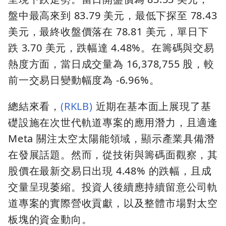
盤中最高來到 83.79 美元，最低下探至 78.43
美元，最終收盤價落在 78.81 美元，單日下
跌 3.70 美元，跌幅達 4.48%。在籌碼與交易
熱度方面，當日成交量為 16,378,755 股，較
前一交易日變動幅度為 -6.96%。
總結來看，
(RKLB)
近期在基本面上展現了基
礎設施在次世代軌道專案的應用潛力，且適逢
Meta 關注太空太陽能領域，顯示產業具備潛
在發展話題。然而，從技術與籌碼面觀察，其
股價在最新交易日出現 4.48% 的跌幅，且成
交量呈現萎縮。投資人後續應持續留意公司軌
道專案的實際營收貢獻，以及整體市場對太空
板塊的資金動向。