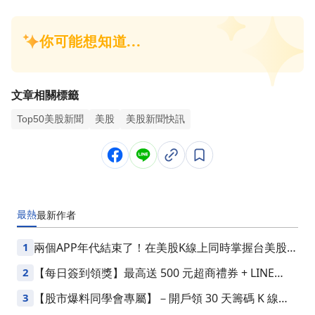
文章相關標籤
Top50美股新聞
美股
美股新聞快訊
最熱
最新
作者
1
兩個APP年代結束了！在美股K線上同時掌握台美股損
益
2
【每日簽到領獎】最高送 500 元超商禮券 + LINE
Points
3
【股市爆料同學會專屬】－開戶領 30 天籌碼 K 線