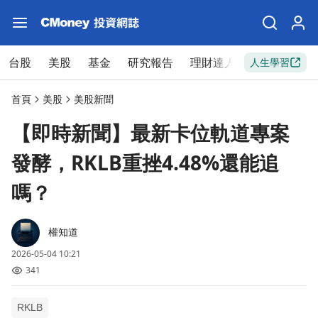
台股
美股
基金
研究報告
理財達人
新手入門
人生學習
首頁
美股
美股新聞
【即時新聞】最新卡位軌道專案
發酵，RKLB重挫4.48%還能追
嗎？
權知道
2026-05-04 10:21
341
RKLB