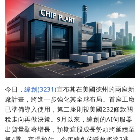
今日，
緯創(3231)
宣布其在美國德州的兩座新
廠計畫，將進一步強化其全球布局。首座工廠
已準備導入使用，第二座則視美國232條款關
稅走向再做決策。9月以來，緯創的AI伺服器
出貨量顯著增長，預期這股成長勢頭將延續至
第4季。市場預估，今年緯創的營收將達2兆