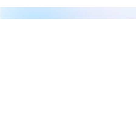
繼續閱讀下一篇
【即時新聞】晶豪科迎來營運復甦，股價挑戰波段高點
首頁
台股
新聞快訊
【即時新聞】晶豪科迎來營運復
甦，股價挑戰波段高點
權知道
2025-11-13 00:08
2,912