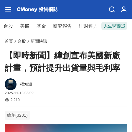
台股
美股
基金
研究報告
理財達人
新手入門
人生學習
首頁
台股
新聞快訊
【即時新聞】緯創宣布美國新廠
計畫，預計提升出貨量與毛利率
權知道
2025-11-13 08:09
2,210
緯創(3231)