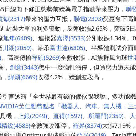
扭轉5日線向下修正態勢前續為電子指數帶來壓力，
聯發
海(2317)
帶來的壓力互抵，
聯電(2303)
受惠奪下高
PC)先進封裝大單的利多帶動，反彈收漲2.65%，突破
廠
旭隼(6409)
、連接器
嘉澤(3533)
分別收跌1.34%、0
廠
川湖(2059)
、軸承
富世達(6805)
、半導體測試介面
)
、高速傳輸
祥碩(5269)
全數收漲，AI族群風向球
世芯
高，
創意(3443)
盤中一度強軋漲停，但買盤力道未能
高，
緯穎(6669)
收漲4.2%，續創波段高，
於引言透露「全世界最有錢的傢伙跟我說，多功能機
NVIDIA黃仁勳曾點名「機器人、汽車、無人機」
工具機，
上銀(2049)
、
直得(1597)
、
所羅門(2359)
、
大
精銳(4583)
全數強攻漲停，
羅昇(8374)
大漲7.19%
用鏡頭與Optimus眼睛鏡頭的
亞光(3019)
、Tesla