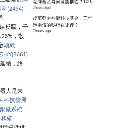
老牌基金為何還能稱霸？100
科(2454)
7hours ago
萬變1800萬的秘密
通
復華亞太神龍科技基金，三年
翻兩倍的秘密在哪裡？
5日線反壓，千
7hours ago
.26%，散
廠
穎崴
-KY(3661)
延續，終
器人是未
三大科技發展
銀微系統
，
和椿
車用機構件供