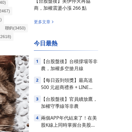
【台股盤後】美伊停火再協
40)
商，加權震盪小漲 266 點
467)
)
更多文章
)
聯鈞(3450)
2618)
今日最熱
1
【台股盤後】台積撐場等非
農，加權多空搶月線
2
【每日簽到領獎】最高送
500 元超商禮券 + LINE
Points
3
【台股盤後】官員續放鷹，
加權守季線等非農
4
兩個APP年代結束了！在美
股K線上同時掌握台美股損
益