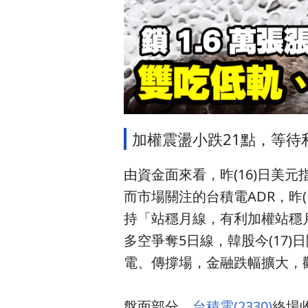
加權震盪小跌21點，等待
由資金面來看，昨(16)日美
而市場關注的台積電ADR，昨(
持「站穩月線，有利加權站穩月
多空爭奪5日線，韓股今(17
電、傳撐場，金融跌幅擴大，
盤面部分，
台積電(2330)
終場收