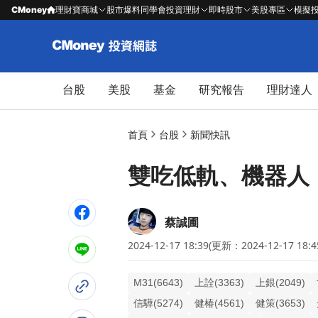
CMoney
理財寶商城
股市爆料同學會
投資理財
即時股市
美股專區
模擬
台股
美股
基金
研究報告
理財達人
首頁
台股
新聞快訊
雙吃低軌、機器人，鎖
蔡誠圃
2024-12-17 18:39
(更新：2024-12-17 18:4
M31(6643)
上詮(3363)
上銀(2049)
信驊(5274)
健椿(4561)
健策(3653)