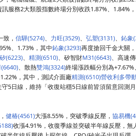
資訊服務2大類股指數終場分別收跌1.87%、1.84%
一致，
信驊(5274)
、
力旺(3529)
、
弘塑(3131)
、
鈊象(3
.95%、1.73%，其中
鈊象(3293)
再度搶回千金大關，
矽(6223)
、
精測(6510)
、矽智財
M31(6643)
、高速傳
6640)
、散熱
雙鴻(3324)
終場漲跌幅分別為+7.67%、
%、+1.22%，其中，測試介面廠
精測(6510)營收利多帶
)失守5日線，維持「收復站穩5日線前皆須留意回測
，
健椿(4561)
大漲8.55%，突破季線反壓，
協易機(45
188)
收漲4.91%，收復季線並突破半年線反壓，無
，突破半年線反壓後上探年線，CPO/矽光子出現反彈