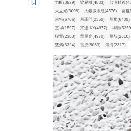
力旺(3529)
協易機(4533)
台灣精銳(45
大立光(3008)
大銀微系統(4576)
富世達
惠特(6706)
所羅門(2359)
旭隼(6409)
直得(1597)
眾達-KY(4977)
祥碩(5269
聯電(2303)
華星光(4979)
華航(2610)
雙鴻(3324)
雷虎(8033)
鴻海(2317)