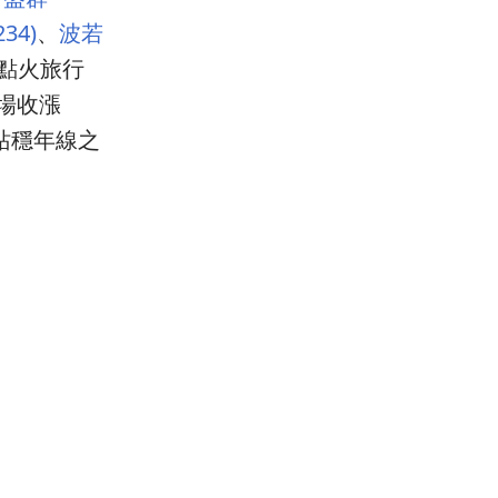
34)
、
波若
點火旅行
終場收漲
復站穩年線之