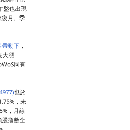
午盤也出現
收復月、季
利多帶動下
，
度大漲
oWoS同有
4977)
也於
1.75%，未
55%，月線
大類股指數全
%、