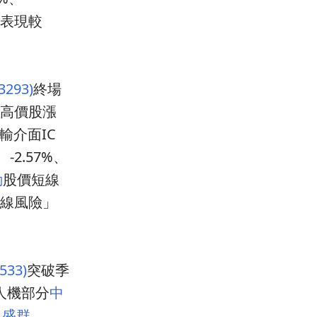
，表現較
293)
終場
高價股漲
輸介面IC
-2.57%、
動
股價短線
月線風險」
33)
突破季
人機部分
中
，
盛群