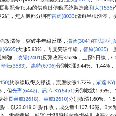
長期配合Tesla的供應鏈傳動系統製造廠
和大(1536)
價連2紅，無人機部分則有
雷虎(8033)
漲逾半根漲停，
強攻漲停，突破半年線反壓，
揚智(3041)在法說
(6695)
大漲5.83%，再度突破年線，
智原(3035)
一
近轉強，
凌陽(2401)
反彈收漲3.52%，上探5日線，C
，
辛耘(3583)
、
惠特(6706)
分別收漲3.44%、1.44%，
50)
於季線取得支撐後，震盪收漲1.72%，
眾達-KY(
%，但
光聖(6442)
、
訊芯-KY(6451)
分別收跌1.95%、
雙雄
長榮航(2618)
、
華航(2610)
分別收漲1.60%、1.
，以23,018.01點作收，成交量4,107.46億。3
少，電機機械、航運2大類股指數終場分別收漲2.32