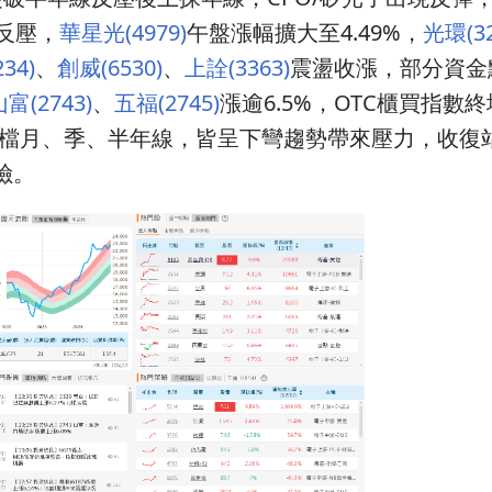
線反壓，
華星光(4979)
午盤漲幅擴大至4.49%，
光環(32
34)
、
創威(6530)
、
上詮(3363)
震盪收漲，部分資金
富(2743)
、
五福(2745)
漲逾6.5%，OTC櫃買指數
低，但上檔月、季、半年線，皆呈下彎趨勢帶來壓力，收
險。