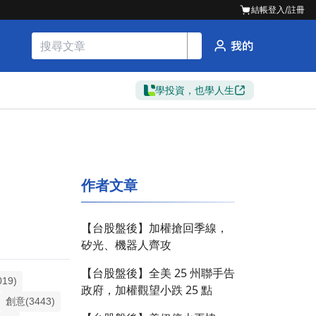
結帳
登入/註冊
學投資，也學人生
作者文章
【台股盤後】加權搶回季線，
矽光、機器人齊攻
【台股盤後】全美 25 州聯手告
19)
政府，加權觀望小跌 25 點
創意(3443)