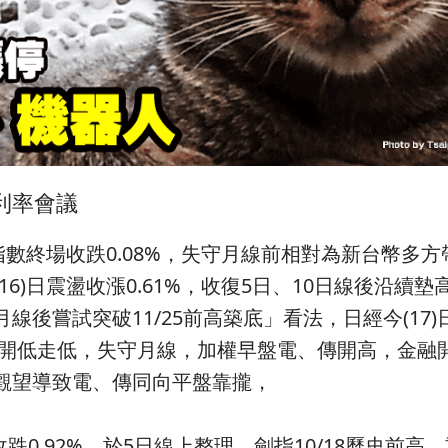
利率會議
元指數終場收跌0.08%，失守月線前相對為新台幣多
16)日震盪收漲0.61%，收復5日、10日線後沿續
線後嘗試突破11/25前高築底」看法，日經今(17)
)日開低走低，失守月線，加權早盤電、傳開高，金融
觀望導致電、傳同向平盤靠攏，
跌0.92%，於5日線上整理，劍指10/18歷史前高