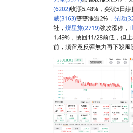
(6202)
收漲5.48%，突破5日
威(3163)
雙雙漲逾2%，
光環(32
社，
燦星旅(2719)
強攻漲停，
山
1.49%，搶回11/28前
前，須留意反彈無力再下殺風