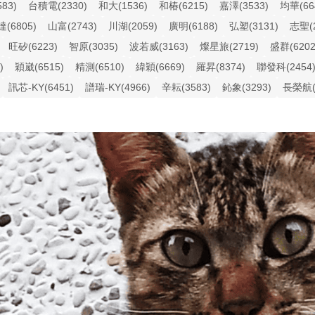
83)
台積電(2330)
和大(1536)
和椿(6215)
嘉澤(3533)
均華(66
(6805)
山富(2743)
川湖(2059)
廣明(6188)
弘塑(3131)
志聖(2
旺矽(6223)
智原(3035)
波若威(3163)
燦星旅(2719)
盛群(6202
)
穎崴(6515)
精測(6510)
緯穎(6669)
羅昇(8374)
聯發科(2454
訊芯-KY(6451)
譜瑞-KY(4966)
辛耘(3583)
鈊象(3293)
長榮航(