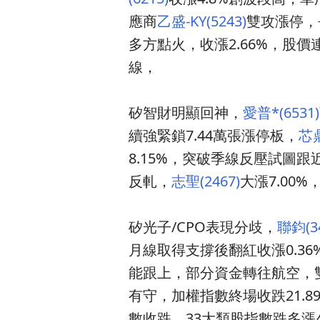
應商
乙盛-KY(5243)
雙攻漲停，
多方點火，收漲2.66%，股
線，
矽智財明顯回神，
愛普*(6531)
續強緊鎖7.44萬張漲停板，
芯鼎
8.15%，突破季線反壓試圖跟
反軋，
志聖(2467)
大漲7.00%
矽光子/CPO表現分歧，
聯鈞(34
月線取得支撐後翻紅收漲0.36
能跟上，部分資金轉往航空，
有守，加權指數終場收跌21.89點
數收跌，33大類股指數跌多漲