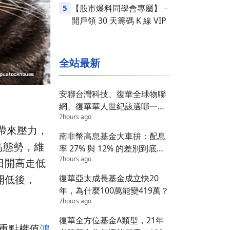
5
【股市爆料同學會專屬】－
開戶領 30 天籌碼 K 線 VIP
全站最新
安聯台灣科技、復華全球物聯
網、復華華人世紀該選哪一
7hours ago
檔？答案在這 3 個維度
方帶來壓力，
南非幣高息基金大車拚：配息
墊高態勢，維
率 27% 與 12% 的差別到底在
7hours ago
哪？
日開高走低
開低後，
復華亞太成長基金成立快20
年，為什麼100萬能變419萬？
7hours ago
復華全方位基金A類型，21年
，重點權值
鴻