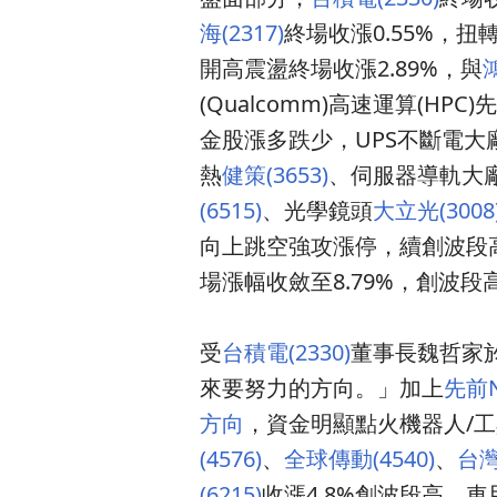
海(2317)
終場收漲0.55%，
開高震盪終場收漲2.89%，與
鴻
(Qualcomm)高速運算(H
金股漲多跌少，UPS不斷電大
熱
健策(3653)
、伺服器導軌大
(6515)
、光學鏡頭
大立光(3008
向上跳空強攻漲停，續創波段
場漲幅收斂至8.79%，創波段
受
台積電(2330)
董事長魏哲家
來要努力的方向。」加上
先前
方向
，資金明顯點火機器人/
(4576)
、
全球傳動(4540)
、
台灣
(6215)
收漲4.8%創波段高，車