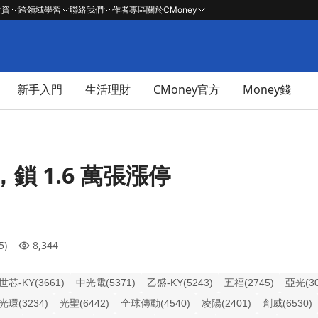
投資
跨領域學習
聯絡我們
作者專區
關於CMoney
新手入門
生活理財
CMoney官方
Money錢
 1.6 萬張漲停
5)
8,344
世芯-KY(3661)
中光電(5371)
乙盛-KY(5243)
五福(2745)
亞光(30
光環(3234)
光聖(6442)
全球傳動(4540)
凌陽(2401)
創威(6530)