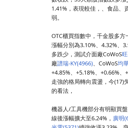
1.41%，表現較佳，、食品、
弱。
OTC櫃買指數中，千金股多方
漲幅分別為3.10%、4.32%、3
多跌少，測試介面廠CoWoS
旺
廠
譜瑞-KY(4966)
、CoWoS
均華(
+4.85%、+5.18%、+0.66
走強的格局轉向震盪，今(17
的看法，
機器人/工具機部分有明顯買盤
線後漲幅擴大至6.24%，
廣明(6
光電(5371)
續強收漲3.23%