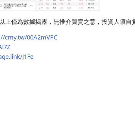
註 : 以上僅為數據揭露，無推介買賣之意，投資人須自
s://cmy.tw/00A2mVPC
Al7Z
age.link/J1Fe