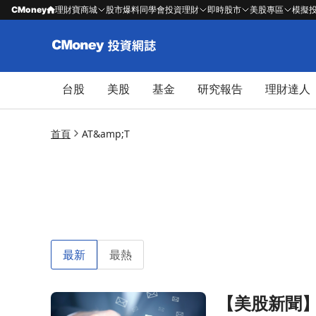
CMoney
理財寶商城
股市爆料同學會
投資理財
即時股市
美股專區
模擬
台股
美股
基金
研究報告
理財達人
首頁
AT&amp;T
最新
最熱
【美股新聞】A
前往【美股新聞】AT&T、Verizon 等電信商提高價格並測