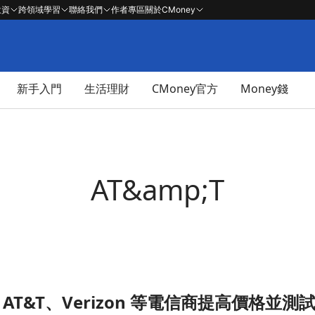
投資
跨領域學習
聯絡我們
作者專區
關於CMoney
新手入門
生活理財
CMoney官方
Money錢
AT&amp;T
T&T、Verizon 等電信商提高價格並測試消費
試消費者預算 (2022.06.27)文章頁