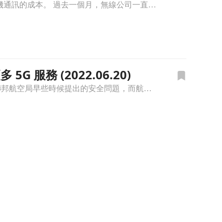
圖/Shutteratock AT&T (T)、Verizon (YZ) 等電信公司正在提高月費並增加大部分舊手機通訊的成本。 過去一個月，無線公司一直在提高費用並提高一些中端無線計劃的成本。
 服務 (2022.06.20)
圖/Shutterstock AT&T (T)、Verizon (YZ) 等無線運營商推行 5G 服務的舉動遵循美國聯邦航空局早些時候提出的安全問題，而航空公司集團批評新的計劃時間表過於倉促。