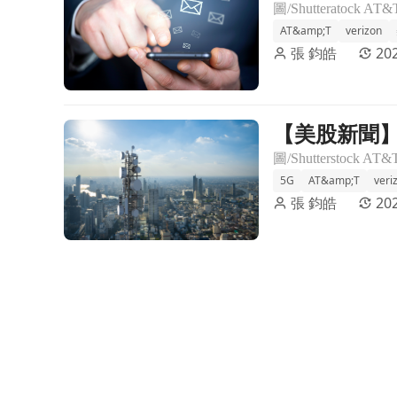
AT&amp;T
verizon
張 鈞皓
202
【美股新聞】AT
前往【美股新聞】AT&T、Verizon 將在機場附近逐步推出更
5G
AT&amp;T
veri
張 鈞皓
202