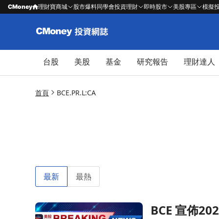
CMoney
理財寶商城
股市爆料同學會
投資理財
即時股市
美股專區
模擬
台股
美股
基金
研究報告
理財達人
首頁
BCE.PR.L:CA
最新
最熱
BCE 宣佈
前往BCE 宣佈2028年前十億美元成本節省計畫，