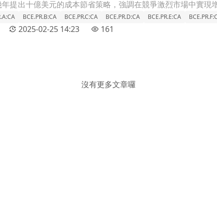
.A:CA
BCE.PR.B:CA
BCE.PR.C:CA
BCE.PR.D:CA
BCE.PR.E:CA
BCE.PR.F:
2025-02-25 14:23
161
沒有更多文章囉