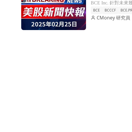
BCE
BCCCF
BCE.PR
CMoney 研究員