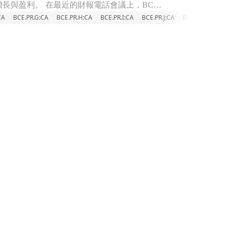
BCE Inc. 針對未來幾年提出十億美元的成本節省策略，強調在競爭激烈市場中實現增長與盈利。 在最近的財報電話會議上，BCE Inc. 執行長米爾科·比比克（Mirko Bibic）強調，公司將專注
CA
BCE.PR.G:CA
BCE.PR.H:CA
BCE.PR.I:CA
BCE.PR.J:CA
BCE.PR.K:CA