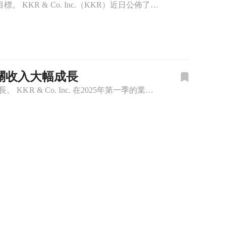
KKR在最新財報中顯示強勁表現，並計劃透過戰略擴張和資本部署來實現未來增長目標。 KKR & Co. Inc.（KKR）近日公佈了其2025年第二季的財報，顯示出穩健的業績增長。聯合執行長Scott
相關收入大幅成長
KKR在2025年第一季成功籌集310億美元的新資本，並實現了22%的費用相關收益增長。 KKR & Co. Inc. 在2025年第一季的業績令人矚目，公司報告顯示，其費用相關每股收益達到0.92美