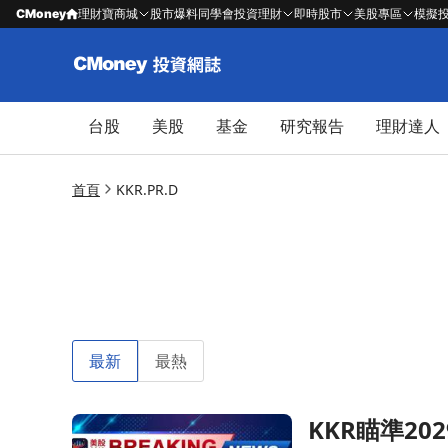
CMoney
理財寶商城
股市爆料同學會
投資理財
即時股市
美股專區
模擬
台股
美股
基金
研究報告
理財達人
首頁
KKR.PR.D
最新
最熱
KKR瞄準2
前往KKR瞄準2029年達成20%稅前ROE，擴充套件