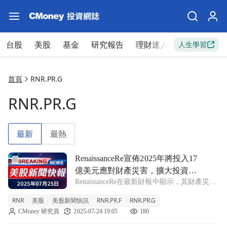
台股
美股
基金
研究報告
理財達人
新手入門
人生學習
首頁
RNR.PR.G
RNR.PR.G
最新
最熱
前往RenaissanceRe宣佈2025年將投入17億美元應對
RenaissanceRe宣佈2025年將投入17
億美元應對財產災害，擴大投資組
RenaissanceRe在最新財報中顯示，其財產災害
合及強勁承保回報！
投資組合增至歷史最高，並預計2025年將部署
RNR
美股
美股新聞快訊
RNR.PR.F
RNR.PR.G
17億美元以確保持續的高回報。 RenaissanceRe
CMoney 研究員
2025-07-24 19:05
180
Holdings Ltd.（NYSE:RN