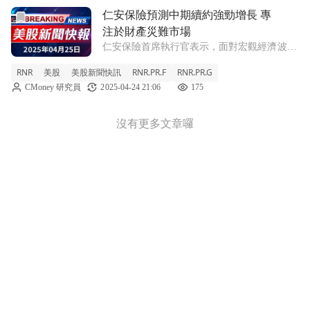
前往仁安保險預測中期續約強勁增長 專注於財產災難市場文
仁安保險預測中期續約強勁增長 專
注於財產災難市場
仁安保險首席執行官表示，面對宏觀經濟波
動，公司在中期續約中將專注於提升其財產災
RNR
美股
美股新聞快訊
RNR.PR.F
RNR.PR.G
難保險業務的價值。 在最新的收益電話會議
CMoney 研究員
2025-04-24 21:06
175
上，仁安保險控股有限公司（RenaissanceRe
Holdings Ltd.）
沒有更多文章囉