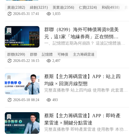
時產業雷達》盤中鎖定3檔潛力股 一、為何電
廣達(2382)
緯創(3231)
英業達(2356)
仁寶(2324)
和碩(4938)
廣達(2
子五哥在周五大漲？ 周五台股電子五哥集體
2026-05-31 17:41
1,035
大漲，背後有兩大關鍵引爆點。 ● 戴爾
（DELL）美股大漲。 戴爾財報超預期，
前往群聯（8299）海外可轉債籌資8億美元，這1家「地緣
群聯（8299）海外可轉債籌資8億美
元，這1家「地緣券商」正在悄悄進
一、記憶體近期為何崩跌？ 這波記憶體族群
場布局
的重挫，導火線來自硬碟大廠希捷（Seagate）
群聯(8299)
群聯
記憶體
可轉債
主力籌碼雷達
執行長 Dave Mosley 的一番言論。 5月18日，
2026-05-22 16:15
2,497
Mosley 出席摩根大通全球科技、媒體和通訊大
會時被
前往蔡斯【主力籌碼雷達】APP：站上四均線 × 回測月線型
蔡斯【主力籌碼雷達】APP：站上四
均線 × 回測月線型態
完整直播教學 站上四均線 使用教學 此套選股
策略屬於盤中選股，先點擊『站上四均線』的
2026-05-18 08:24
493
選股策略，進入之後點擊『月線乖離率%』來
進行排序動作，這時初學者可先試著從中找出
現現階段月線乖離率還在「10%以下」
前往蔡斯【主力籌碼雷達】APP：即時產業雷達 × 關鍵分點
蔡斯【主力籌碼雷達】APP：即時產
業雷達 × 關鍵分點雷達
完整直播教學 即時產業雷達 使用教學 本功能