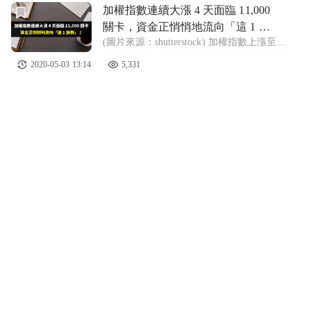
將推出
前往加權指數連續大漲 4 天面臨 11,000 關卡，資金正悄悄
加權指數連續大漲 4 天面臨 11,000
關卡，資金正悄悄地流向「這 1 族
(圖片來源：shutterstock) 加權指數上漲至
群」！
11,000 關卡 挑戰空方壓力，容易震盪 市場資
2020-05-03 13:14
5,331
金漸漸流向「IC 產業」 各位夥伴們晚安！ 本
週大盤經過連續 4 天的大漲， 目前已經來到 1