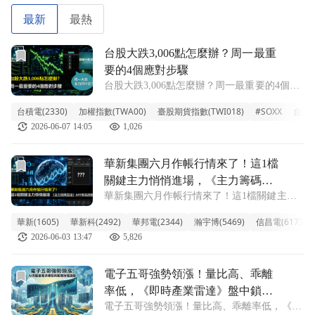
每支股票上，必須「因股制宜」。
最新
最熱
選股核心就是「三主心法」
前往台股大跌3,006點怎麼辦？周一最重要的4個應對步驟文
台股大跌3,006點怎麼辦？周一最重
1. 主力藏身分點：看大戶是不是已經偷偷在布局。
要的4個應對步驟
2. 主波段向上慣性：確認股價已經開始爬坡，走在阻力最
台股大跌3,006點怎麼辦？周一最重要的4個應
小的路徑。
對步驟 週五晚上，相信很多夥伴看到費半指
台積電(2330)
加權指數(TWA00)
臺股期貨指數(TWI018)
#SOXX
台積
3. 主流資金進駐族群：跟著市場現在最熱門、錢最多的族
數單日暴跌超過10%、台指期夜盤最多狂殺
2026-06-07 14:05
1,026
4400點，創下史上最大盤中跌點，心裡第一個
群走。
念頭一定是：「星期一完蛋了。」
前往華新集團六月作帳行情來了！這1檔關鍵主力悄悄進場，
我希望透過這套邏輯，讓大家不再盲目跟風被收割，只要嚴
華新集團六月作帳行情來了！這1檔
守紀律、摸透股票的性格，每個人都能在股市裡找到自己的
關鍵主力悄悄進場，《主力籌碼雷
獲利方程式。
華新集團六月作帳行情來了！這1檔關鍵主力
達》率先抓到！
悄悄進場，《主力籌碼雷達》率先抓到！
華新(1605)
華新科(2492)
華邦電(2344)
瀚宇博(5469)
信昌電(6173)
一、近期盤勢強勢上攻，華新集團全面爆發
2026-06-03 13:47
5,826
近期台股持續創歷史新高，一度站上4.5萬
點。資金輪動明顯加速，集團股的作帳行情正
式
前往電子五哥強勢領漲！量比高、乖離率低，《即時產業雷達
電子五哥強勢領漲！量比高、乖離
率低，《即時產業雷達》盤中鎖定3
電子五哥強勢領漲！量比高、乖離率低，《即
檔潛力股