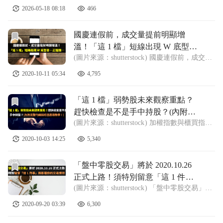
屬於盤中即時選股功能，較為適合在『盤中』
2026-05-18 08:18
466
來做使用，進入此選股策略裡，在盤中時段會
列出當天表現最強勢的產業族群，並會依照
『產業漲幅排名』下去排序，讓投資夥伴們
前往國慶連假前，成交量提前明顯增溫！「這 1 檔」短線出現
國慶連假前，成交量提前明顯增
溫！「這 1 檔」短線出現 W 底型
(圖片來源：shutterstock) 國慶連假前，成交量
態，正醞釀…
明顯提前回升， 加權指數與櫃買指數多方展
2020-10-11 05:34
4,795
開攻擊 各位夥伴們晚安！ 本週在 10/5 當天雖
然收了十字線， 不過已經正式回補了 9/24 空
方缺
前往「這 1 檔」弱勢股未來觀察重點？趕快檢查是不是手中
「這 1 檔」弱勢股未來觀察重點？
趕快檢查是不是手中持股？(內附完
(圖片來源：shutterstock) 加權指數與櫃買指數
整均線扣抵值應用教學！)
成交量萎縮不利於多方， 下週還有 3 天的國
2020-10-03 14:25
5,340
慶連假，成交量是關鍵 各位夥伴們晚安！ 自
從大盤於 9/24 留下空方缺口後， 雖然 9/29 與
前往「盤中零股交易」將於 2020.10.26 正式上路！須特
「盤中零股交易」將於 2020.10.26
正式上路！須特別留意「這 1 件
(圖片來源：shutterstock) 「盤中零股交易」將
事」將影響你的交易績效！
於 2020/10/26 正式上路！ 建立投資組合、處
2020-09-20 03:39
6,300
理零散持股都能更加便利 各位夥伴們晚安！
為了讓投資人更便利參與台股交易， 證交所