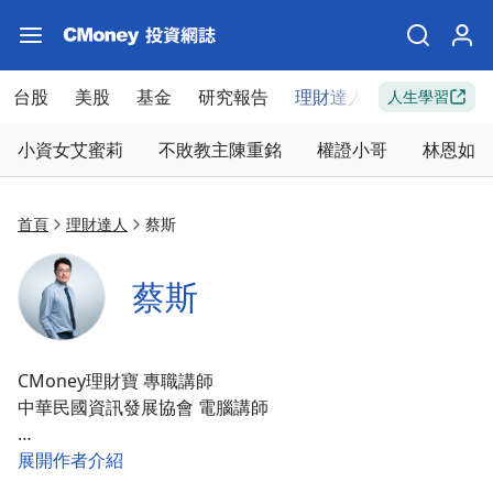
台股
美股
基金
研究報告
理財達人
新手入門
人生學習
小資女艾蜜莉
不敗教主陳重銘
權證小哥
林恩如
首頁
理財達人
蔡斯
蔡斯
CMoney理財寶 專職講師
中華民國資訊發展協會 電腦講師
我認為每檔股票都有自己的「個性」，就像認識朋友一樣，
展開作者介紹
了解了脾氣才知道怎麼相處，所以不能用死板的公式硬套在