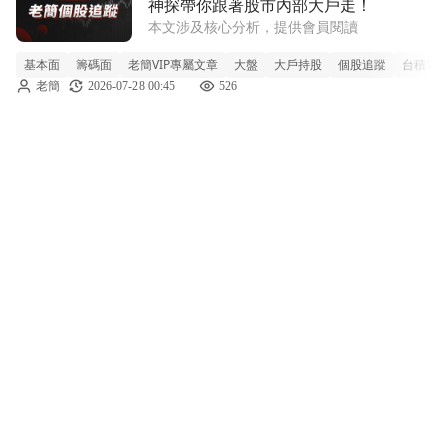
神探帶你跟著股市內部大戶走！
本文涉及核心分析，提供會員閱讀
基本面
籌碼面
老簡VIP專屬文章
大盤
大戶持股
個股追蹤
台積電
老簡
2026-07-28 00:45
526