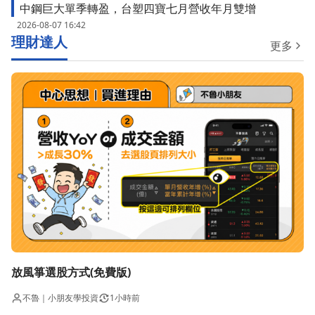
中鋼巨大單季轉盈，台塑四寶七月營收年月雙增
2026-08-07 16:42
理財達人
更多
放風箏選股方式(免費版)
不魯｜小朋友學投資
1小時前