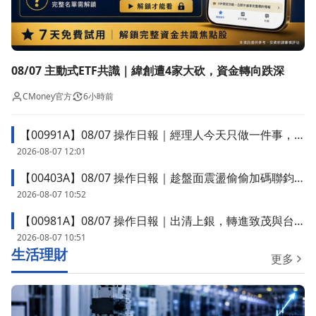
08/07 主動式ETF共識｜緯創遭4家大砍，資金轉向跌深
CMoney官方
6小時前
【00991A】08/07 操作日報｜經理人今天只做一件事，
減碼台積電
2026-08-07 12:01
【00403A】08/07 操作日報｜趁盤面震盪偷偷加碼聯鈞
與長興
2026-08-07 10:52
【00981A】08/07 操作日報｜出清上銀，轉進致茂與台
達電
2026-08-07 10:51
生活理財
更多