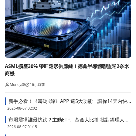
ASML擴產30% 帶旺隱形供應鏈！德鑫半導體聯盟迎2奈米
商機
Money錢
16小時前
新手必看！《籌碼K線》APP 這5大功能，讓你14天內快
速上手指南
2026-08-07 02:02
市場震盪誰最抗跌？主動ETF、基金大比拚 挑對經理人才
能安心抱！
2026-08-07 01:15