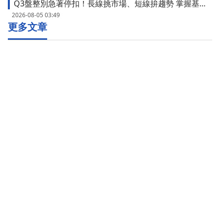
Q3盤整別急著停扣！長線挑市場、短線拚趨勢 掌握基金
布局好時機
2026-08-05 03:49
更多文章
關於我們
部落格
加入我們