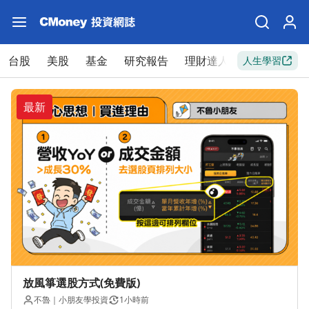
台股
美股
基金
研究報告
理財達人
新手入門
人生學習
最新
放風箏選股方式(免費版)
不魯｜小朋友學投資
1小時前