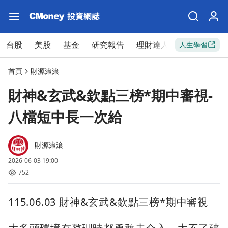
台股
美股
基金
研究報告
理財達人
新手入門
人生學習
首頁
財源滾滾
財神&玄武&欽點三榜*期中審視-
八檔短中長一次給
財源滾滾
2026-06-03 19:00
752
115.06.03 財神&玄武&欽點三榜*期中審視