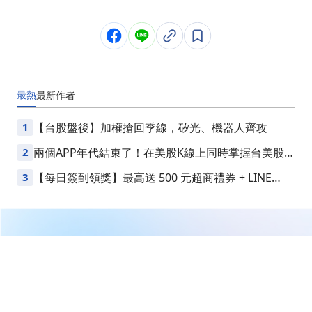
最熱
最新
作者
1
【台股盤後】加權搶回季線，矽光、機器人齊攻
2
兩個APP年代結束了！在美股K線上同時掌握台美股損
益
3
【每日簽到領獎】最高送 500 元超商禮券 + LINE
Points
繼續閱讀下一篇
財神&玄武&欽點三榜*周總結-今年第一檔玄武