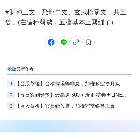
#財神三支、飛龍二支、玄武榜零支，共五
隻。(在這種盤勢，五檔基本上緊繃了)
最熱
最新
作者
1
【台股盤後】台積撐場等非農，加權多空搶月線
2
【每日簽到領獎】最高送 500 元超商禮券 + LINE
Points
3
【台股盤後】官員續放鷹，加權守季線等非農
繼續閱讀下一篇