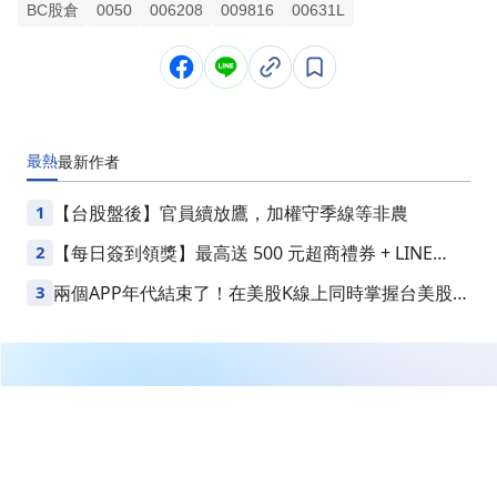
BC股倉
0050
006208
009816
00631L
最熱
最新
作者
1
【台股盤後】官員續放鷹，加權守季線等非農
2
【每日簽到領獎】最高送 500 元超商禮券 + LINE
Points
3
兩個APP年代結束了！在美股K線上同時掌握台美股損
益
繼續閱讀下一篇
009816 凱基台灣TOP50 我買進300張! 回檔加碼能賺多
少? \\BC股倉