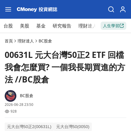
台股
美股
基金
研究報告
理財達人
新手入門
人生學習
首頁
理財達人
BC股倉
00631L 元大台灣50正2 ETF 回檔
我會怎麼買? 一個我長期買進的方
法 //BC股倉
BC股倉
2026-06-28 23:50
928
元大台灣50正2(00631L)
元大台灣50(0050)