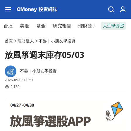
台股
美股
基金
研究報告
理財達人
新手入門
人生學習
首頁
理財達人
不魯｜小朋友學投資
放風箏週末庫存05/03
不魯｜小朋友學投資
2026-05-03 00:51
2,189