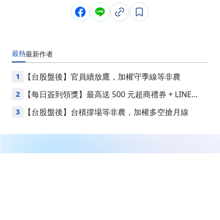
最熱
最新
作者
1
【台股盤後】官員續放鷹，加權守季線等非農
2
【每日簽到領獎】最高送 500 元超商禮券 + LINE
Points
3
【台股盤後】台積撐場等非農，加權多空搶月線
繼續閱讀下一篇
放風箏週末庫存04/26