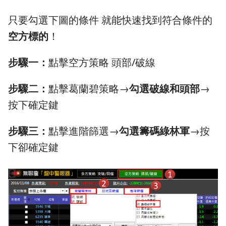
只要勾選下圖的條件 就能快速找到符合條件的
空方標的
！
步驟一：
點擊空方策略 頭部/破線
步驟二：
點擊葛蘭碧策略→
勾選破線和頭部
→
按下確定鍵
步驟三：
點擊進階篩選→
勾選籌碼綠林軍
→按
下卻確定鍵