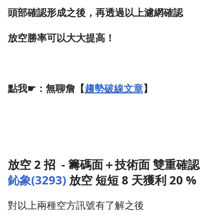
頭部確認形成之後，再透過以上濾網確認
放空勝率可以大大提高！
點我☛：無聊詹
【
趨勢破線文章
】
放空 2 招 - 籌碼面＋技術面 雙重確認
鈊象(3293)
放空 短短 8 天獲利 20 %
對以上兩種空方訊號有了解之後