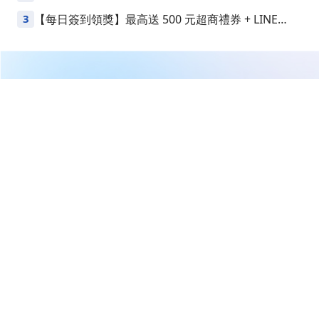
益
3
【每日簽到領獎】最高送 500 元超商禮券 + LINE
Points
繼續閱讀下一篇
所得倒退 17 年！ 平凡上班族 靠 「這個方法」找中飆
股，擺脫青貧族 ... ( 圖文教學 )
首頁
理財達人
無聊詹
所得倒退 17 年！ 平凡上班族 靠
「這個方法」找中飆股，擺脫青
貧族 ... ( 圖文教學 )