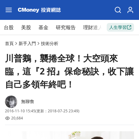
台股
美股
基金
研究報告
理財達人
新手入門
人生學習
首頁
新手入門
技術分析
川普鵝，襲捲全球！大空頭來
臨，這『2 招』保命秘訣，收下讓
自己多領年終吧！
無聊詹
2016-11-10 15:45
(更新：2018-07-25 23:49)
20,684