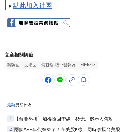
點此加入社團
►
文章相關標籤
籌碼面
技術面
無聊詹-盤中警報器
Michelle
最熱
最新
作者
1
【台股盤後】加權搶回季線，矽光、機器人齊攻
2
兩個APP年代結束了！在美股K線上同時掌握台美股損