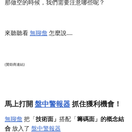
那做空的時候，我們需要注意哪些呢？
來聽聽看
無聊詹
怎麼說....
(贊助商連結)
馬上打開
盤中警報器
抓住獲利機會！
無聊詹
把「
技術面」
搭配「
籌碼面」的概念結
合
放入了
盤中警報器