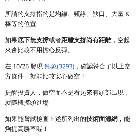
所謂的支撐指的是均線、頸線、缺口、大量 K
棒等的位置
如果
底下無支撐
或者
距離支撐尚有距離
，空起
來會比較不用擔心反彈。
在 10/26 發現
鈊象(3293)
，確認符合了以上空
方條件，就能比較安心做空！
提醒投資人，做空而不是看起來有頭部出現，
就隨機摸頭進場
如果能嘗試檢查上述所列出的
技術面濾網
，能
夠提高勝率喔！