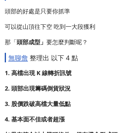
頭部的好處是只要你抓準
可以從山頂往下空 吃到一大段獲利
那「
頭部成型」
要怎麼判斷呢？
無聊詹
整理出 以下 4 點
1. 高檔出現 K 線轉折訊號
2. 頭部出現籌碼倒貨狀況
3. 股價跌破高檔大量低點
4. 基本面不佳或者超漲