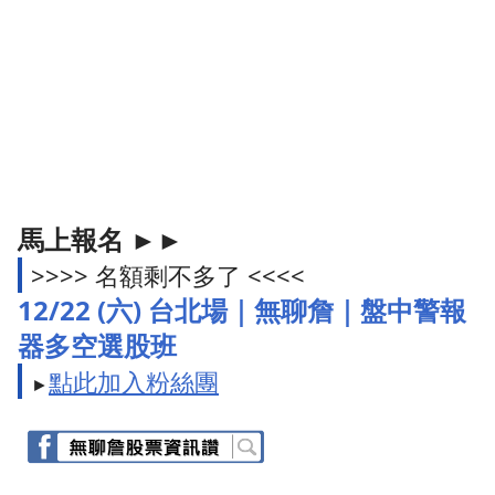
馬上報名
►►
>>>> 名額剩不多了 <<<<
12
/22 (六)
台北場｜無聊詹｜盤中警報
器多空選股班
點此加入粉絲團
►