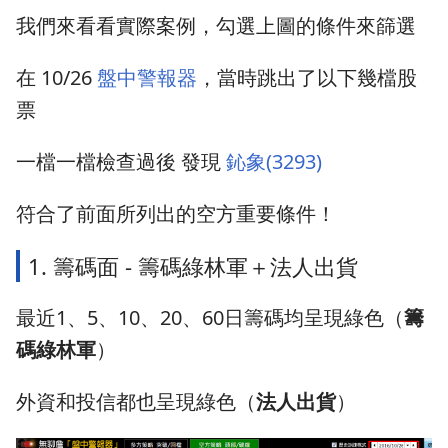
我們來看看實際案例，勾選上圖的條件來篩選
在 10/26
盤中警報器
，當時跳出了以下幾檔股
票
一檔一檔檢查過後 發現
鈊象(3293)
符合了前面所列出的空方重要條件！
1. 籌碼面 - 籌碼綠林軍＋法人出貨
最近1、5、10、20、60日籌碼均呈現綠色（
籌
碼綠林軍
）
外資和投信都也呈現綠色（
法人出貨
）