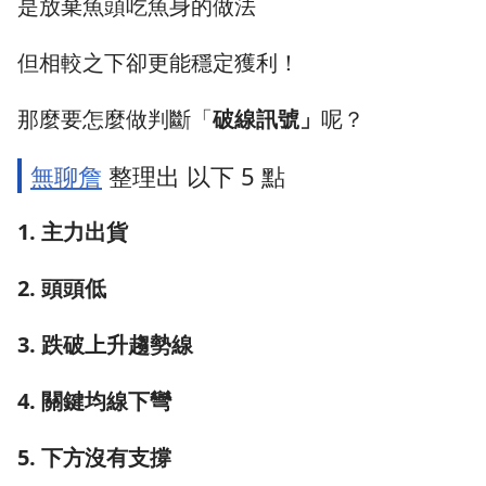
是放棄魚頭吃魚身的做法
但相較之下卻更能穩定獲利！
那麼要怎麼做判斷「
破線訊號」
呢？
無聊詹
整理出 以下 5 點
1. 主力出貨
2. 頭頭低
3. 跌破上升趨勢線
4. 關鍵均線下彎
5. 下方沒有支撐