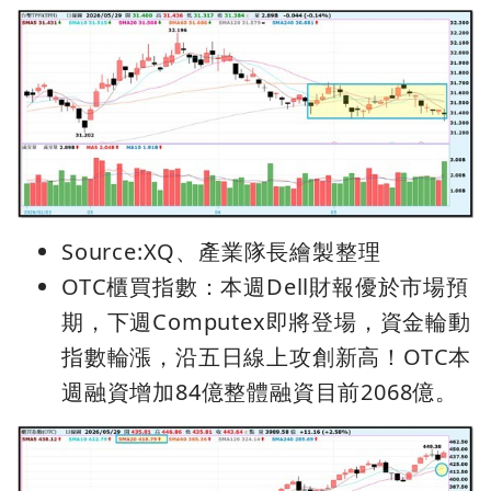
Source:XQ、產業隊長繪製整理
OTC櫃買指數：本週Dell財報優於市場預
期，下週Computex即將登場，資金輪動
指數輪漲，沿五日線上攻創新高！OTC本
週融資增加84億整體融資目前2068億。