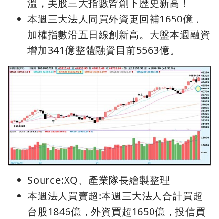
溫，美股三大指數皆創下歷史新高！
本週三大法人同買外資更回補1650億，
加權指數沿五日線創新高。大盤本週融資
增加341億整體融資目前5563億。
Source:XQ、產業隊長繪製整理
本週法人買賣超:本週三大法人合計買超
台股1846億，外資買超1650億，投信買