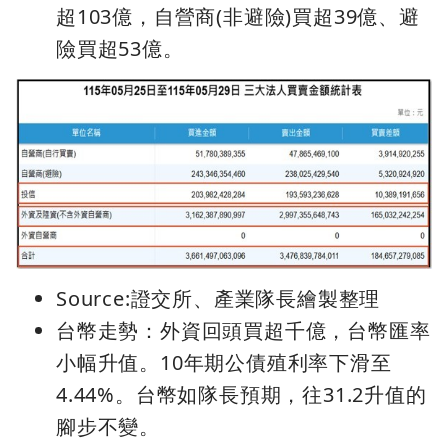
超103億，自營商(非避險)買超39億、避
險買超53億。
Source:證交所、產業隊長繪製整理
台幣走勢：外資回頭買超千億，台幣匯率
小幅升值。10年期公債殖利率下滑至
4.44%。台幣如隊長預期，往31.2升值的
腳步不變。