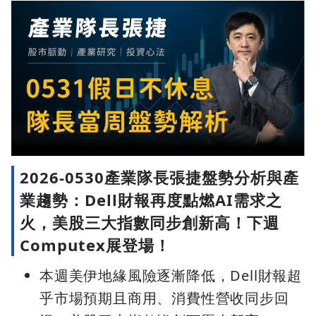
2026-0530產業隊長張捷盤勢分析與產
業趨勢：Dell財報再度點燃AI需求之
火，美股三大指數同步創新高！下週
Computex展登場！
本週美伊地緣風險逐漸降低，Dell財報超
乎市場預期且商用、消費性營收同步回