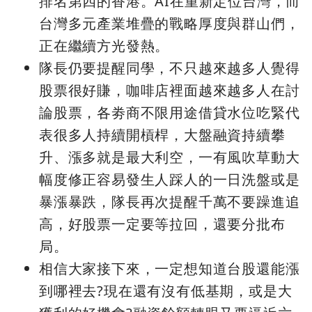
排名第四的香港。AI在重新定位台灣，而
台灣多元產業堆疊的戰略厚度與群山們，
正在繼續方光發熱。
隊長仍要提醒同學，不只越來越多人覺得
股票很好賺，咖啡店裡面越來越多人在討
論股票，各劵商不限用途借貸水位吃緊代
表很多人持續開槓桿，大盤融資持續攀
升、漲多就是最大利空，一有風吹草動大
幅度修正容易發生人踩人的一日洗盤或是
暴漲暴跌，隊長再次提醒千萬不要躁進追
高，好股票一定要等拉回，還要分批布
局。
相信大家接下來，一定想知道台股還能漲
到哪裡去?現在還有沒有低基期，或是大