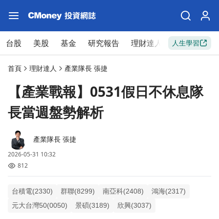
台股
美股
基金
研究報告
理財達人
新手入門
人生學習
首頁
理財達人
產業隊長 張捷
【產業戰報】0531假日不休息隊
長當週盤勢解析
產業隊長 張捷
2026-05-31 10:32
812
台積電(2330)
群聯(8299)
南亞科(2408)
鴻海(2317)
元大台灣50(0050)
景碩(3189)
欣興(3037)