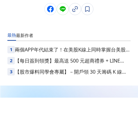
最熱
最新
作者
1
兩個APP年代結束了！在美股K線上同時掌握台美股損
益
2
【每日簽到領獎】最高送 500 元超商禮券 + LINE
Points
3
【股市爆料同學會專屬】－開戶領 30 天籌碼 K 線
VIP
繼續閱讀下一篇
【籌碼K線 6月登入禮】7月必漲股