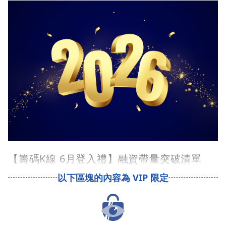
【籌碼K線 6月登入禮】融資帶量突破清單