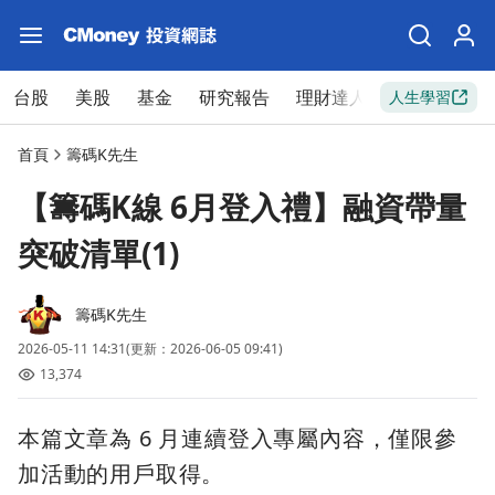
台股
美股
基金
研究報告
理財達人
新手入門
人生學習
首頁
籌碼K先生
【籌碼K線 6月登入禮】融資帶量
突破清單(1)
籌碼K先生
2026-05-11 14:31
(更新：2026-06-05 09:41)
13,374
本篇文章為 6 月連續登入專屬內容，僅限參
加活動的用戶取得。