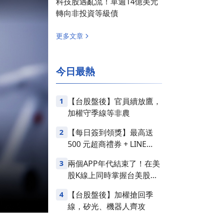
科技股遇亂流！單週14億美元
轉向非投資等級債
更多文章
今日最熱
1
【台股盤後】官員續放鷹，
加權守季線等非農
2
【每日簽到領獎】最高送
500 元超商禮券 + LINE
Points
3
兩個APP年代結束了！在美
股K線上同時掌握台美股損
益
4
【台股盤後】加權搶回季
線，矽光、機器人齊攻