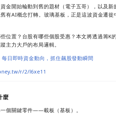
，資金開始輪動到舊的題材（電子五哥），以及新
舊有AI概念打轉。玻璃基板，正是這波資金遷徙
些位置？台股有哪些個股受惠？本文將透過籌K
追蹤主力大戶的布局邏輯。
」：每日即時資金動向，抓住飆股發動瞬間
ey.tw/r/2/l6xe11
什麼
解一個關鍵零件——載板（基板）。