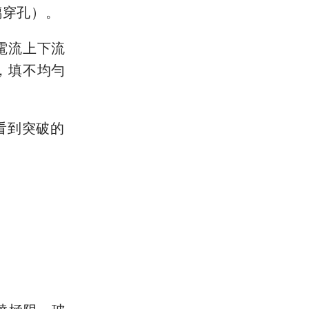
玻璃穿孔）。
電流上下流
，填不均勻
看到突破的