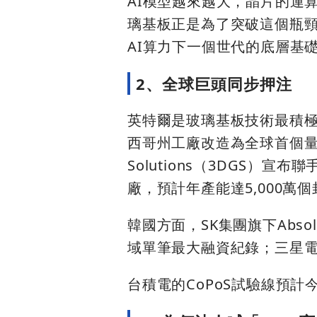
AI模型越來越大，晶片的運
璃基板正是為了突破這個瓶頸
AI算力下一個世代的底層基
2、全球巨頭同步押注
英特爾是玻璃基板技術最積
西哥州工廠改造為全球首個量產基
Solutions（3DGS）
廠，預計年產能達5,000萬
韓國方面，SK集團旗下Abso
域單筆最大融資紀錄；三星
台積電的CoPoS試驗線預計