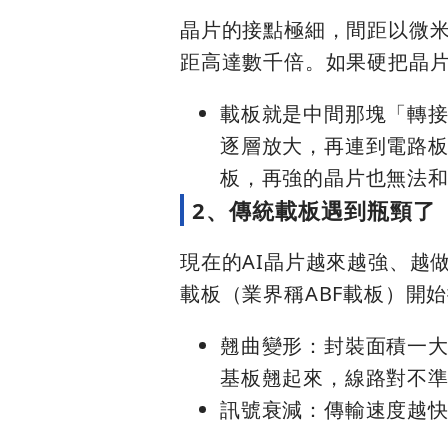
晶片的接點極細，間距以微
距高達數千倍。如果硬把晶
載板就是中間那塊「轉
逐層放大，再連到電路
板，再強的晶片也無法
2、傳統載板遇到瓶頸了
現在的AI晶片越來越強、越
載板（業界稱ABF載板）開
翹曲變形：封裝面積一
基板翹起來，線路對不
訊號衰減：傳輸速度越