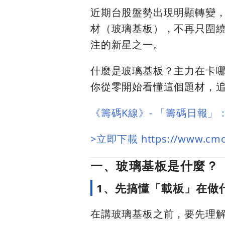
近期台股盤勢出現明顯轉變
材（玻璃基板），不再只圍繞
注的新星之一。
什麼是玻璃基板？主力在卡哪
你從零開始看懂這個題材，
《籌碼K線》- 「籌碼日報
>立即下載 https://www.cmon
一、玻璃基板是什麼？
1、先搞懂「載板」在做
在講玻璃基板之前，要先理