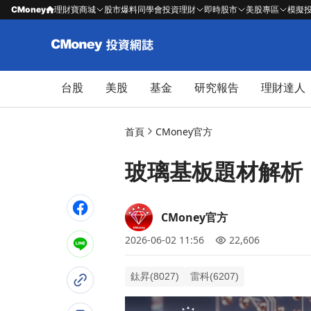
CMoney
理財寶商城
股市爆料同學會
投資理財
即時股市
美股專區
模擬
台股
美股
基金
研究報告
理財達人
首頁
CMoney官方
玻璃基板題材解析
CMoney官方
2026-06-02 11:56
22,606
鈦昇(8027)
雷科(6207)