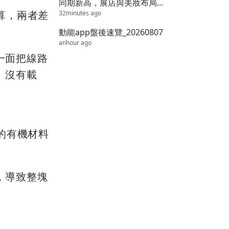
同期新高，展店與美妝布局續
算，兩者差
32minutes ago
添成長動能！
動能app盤後速覽_20260807
anhour ago
一面把線路
。沒有載
的有機材料
，導致整塊
。