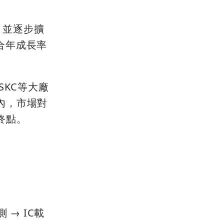
，並逐步擴
複合年成長率
SKC等大廠
內，市場對
終點。
→ IC載