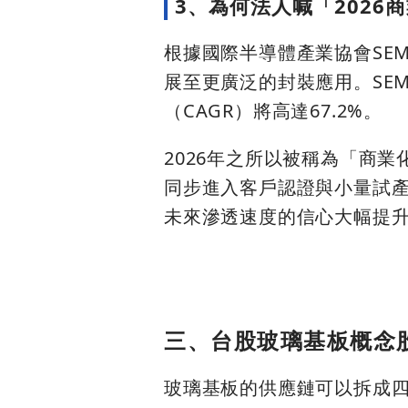
3、為何法人喊「2026
根據國際半導體產業協會SE
展至更廣泛的封裝應用。SEM
（CAGR）將高達67.2%。
2026年之所以被稱為「商
同步進入客戶認證與小量試
未來滲透速度的信心大幅提
三、台股玻璃基板概念
玻璃基板的供應鏈可以拆成四個