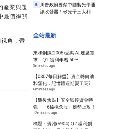
5
川普政府要禁中國製光學通
的產業與題
訊收發器！矽光子三大利多
中最值得關
齊發，台股供應鏈同步噴出
全站最新
的視角，帶
東和鋼鐵(2006)受惠 AI 建廠需
求，Q2 獲利年增 60%
5minutes ago
【0807每日解盤】資金轉向油
和塑化，記憶體週期變了嗎?
6minutes ago
【盤後焦點】安全監控資金轉
強，「6檔概念股」逆勢上攻！
12minutes ago
標題：寶雅(5904) Q2 獲利創