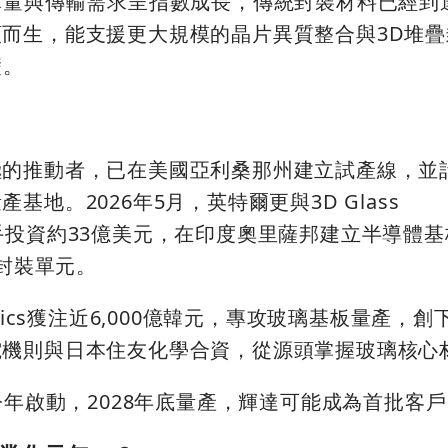
算量與傳輸需求呈指數成長，傳統封裝材料已經到
而生，能支援更大規模的晶片異質整合與3D堆疊
礎。
極的推動者，已在美國亞利桑那州建立試產線，並
地。2026年5月，英特爾更與3D Glass
宣布聯手投資約33億美元，在印度奧里薩邦建立半導體
個封裝單元。
lics獲注近6,000億韓元，專攻玻璃基板量產，
電機則與日本住友化學合資，從源頭掌握玻璃核心
今年啟動，2028年底量產，輝達可能成為首批客