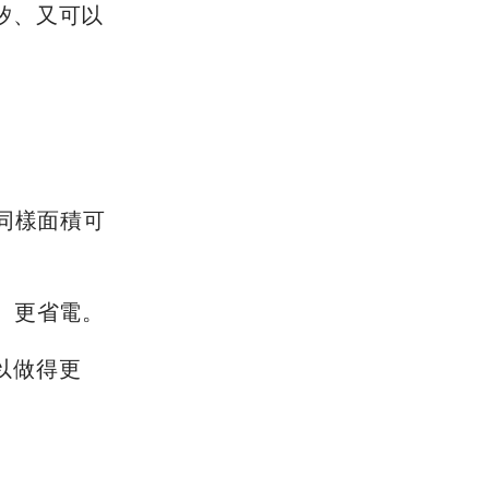
矽、又可以
同樣面積可
、更省電。
以做得更