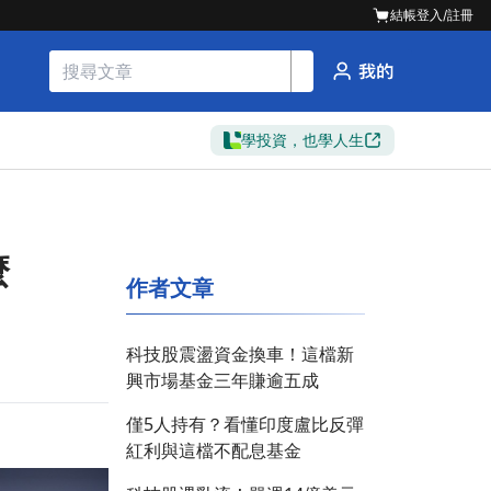
結帳
登入/註冊
學投資，也學人生
麼
作者文章
科技股震盪資金換車！這檔新
興市場基金三年賺逾五成
僅5人持有？看懂印度盧比反彈
紅利與這檔不配息基金