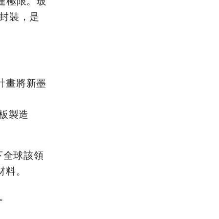
達極限。玻
封裝，是
計畫將新墨
基板製造
創下全球該領
材料。
戶。