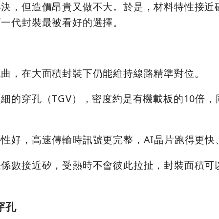
解決，但造價昂貴又做不大。於是，材料特性接近
下一代封裝最被看好的選擇。
翹曲，在大面積封裝下仍能維持線路精準對位。
細的穿孔（TGV），密度約是有機載板的10倍，
性好，高速傳輸時訊號更完整，AI晶片跑得更快
脹係數接近矽，受熱時不會彼此拉扯，封裝面積可
穿孔