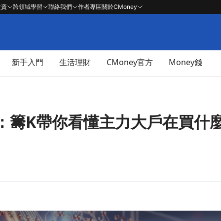
投資
跨領域學習
聯絡我們
作者專區
關於CMoney
新手入門
生活理財
CMoney官方
Money錢
：籌K帶你看懂主力大戶在買什