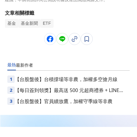
文章相關標籤
基金
基金新聞
ETF
最熱
最新
作者
1
【台股盤後】台積撐場等非農，加權多空搶月線
2
【每日簽到領獎】最高送 500 元超商禮券 + LINE
Points
3
【台股盤後】官員續放鷹，加權守季線等非農
繼續閱讀下一篇