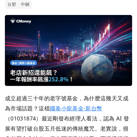
台塑
中鋼
成立超過三十年的老字號基金，為什麼這幾天又成
為市場話題？這檔
國泰小龍基金-新台幣
（01031874）最近剛發布經理人看法，認為 AI 發
展有望打破台股五月低迷的傳統魔咒。老實說，很