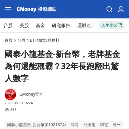
台股
美股
基金
研究報告
理財達人
新手入門
人生學習
首頁
台股
ETF/期貨/原物料
國泰小龍基金-新台幣，老牌基金
為何還能稱霸？32年長跑翻出驚
人數字
CMoney官方
2026-05-13 16:24
838
國泰小龍基金-新台幣(01031874)
鴻海
台達電
聯電
統一