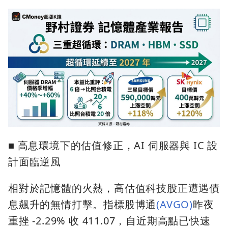
■ 高息環境下的估值修正，AI 伺服器與 IC 設
計面臨逆風
相對於記憶體的火熱，高估值科技股正遭遇債
息飆升的無情打擊。指標股博通
(AVGO)
昨夜
重挫 -2.29% 收 411.07，自近期高點已快速