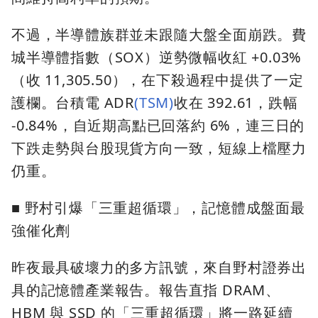
不過，半導體族群並未跟隨大盤全面崩跌。費
城半導體指數（SOX）逆勢微幅收紅 +0.03%
（收 11,305.50），在下殺過程中提供了一定
護欄。台積電 ADR
(TSM)
收在 392.61，跌幅
-0.84%，自近期高點已回落約 6%，連三日的
下跌走勢與台股現貨方向一致，短線上檔壓力
仍重。
■ 野村引爆「三重超循環」，記憶體成盤面最
強催化劑
昨夜最具破壞力的多方訊號，來自野村證券出
具的記憶體產業報告。報告直指 DRAM、
HBM 與 SSD 的「三重超循環」將一路延續