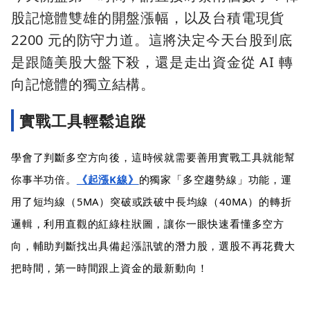
股記憶體雙雄的開盤漲幅，以及台積電現貨
2200 元的防守力道。這將決定今天台股到底
是跟隨美股大盤下殺，還是走出資金從 AI 轉
向記憶體的獨立結構。
實戰工具輕鬆追蹤
學會了判斷多空方向後，這時候就需要善用實戰工具就能幫
你事半功倍。
《起漲K線》
的獨家「多空趨勢線」功能，運
用了短均線（5MA）突破或跌破中長均線（40MA）的轉折
邏輯，利用直觀的紅綠柱狀圖，讓你一眼快速看懂多空方
向，輔助判斷找出具備起漲訊號的潛力股，選股不再花費大
把時間，第一時間跟上資金的最新動向！