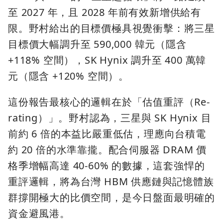
至 2027 年，且 2028 年前有效新增供給有
限。野村給出的目標價極具視覺衝擊：將三星
目標價大幅調升至 590,000 韓元（隱含
+118% 空間），SK Hynix 調升至 400 萬韓
元（隱含 +120% 空間）。
這份報告最核心的邏輯在於「估值重評（Re-
rating）」。野村認為，三星與 SK Hynix 目
前約 6 倍的本益比嚴重低估，理應向台積電
約 20 倍的水準靠攏。配合伺服器 DRAM 價
格季增幅高達 40-60% 的數據，這套強悍的
重評邏輯，將為台灣 HBM 供應鏈與記憶體族
群撐開極大的比價空間，是今日盤面最明確的
資金避風港。