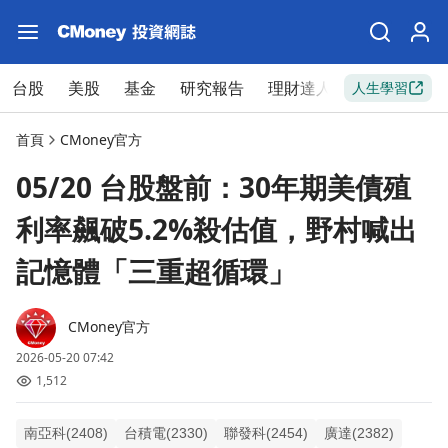
台股
美股
基金
研究報告
理財達人
新手入門
人生學習
首頁
CMoney官方
05/20 台股盤前：30年期美債殖
利率飆破5.2%殺估值，野村喊出
記憶體「三重超循環」
CMoney官方
2026-05-20 07:42
1,512
南亞科(2408)
台積電(2330)
聯發科(2454)
廣達(2382)