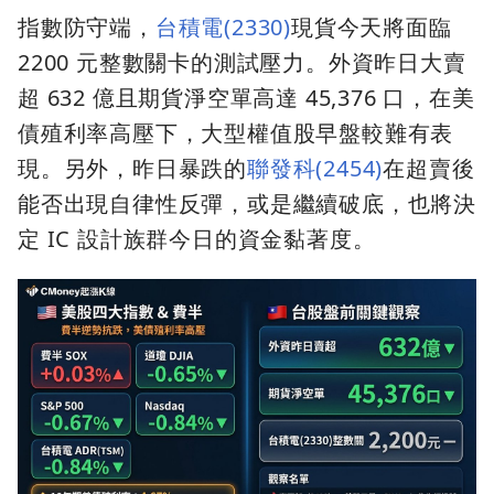
指數防守端，
台積電(2330)
現貨今天將面臨
2200 元整數關卡的測試壓力。外資昨日大賣
超 632 億且期貨淨空單高達 45,376 口，在美
債殖利率高壓下，大型權值股早盤較難有表
現。另外，昨日暴跌的
聯發科(2454)
在超賣後
能否出現自律性反彈，或是繼續破底，也將決
定 IC 設計族群今日的資金黏著度。