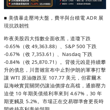
■ 美債暴走壓垮大盤，費半與台積電 ADR 展
現抗跌韌性
昨夜美股四大指數全面收黑，道瓊下跌
-0.65%（收 49,363.88）、S&P 500 下跌
-0.67%（收 7,353.61）、Nasdaq 下跌
-0.84%（收 25,870.71）。背後元凶是持續攀
升的債息，川普雖宣布中止對伊朗的軍事打擊
讓 WTI 原油微跌至 107.77 美元，但霍爾木
茲海峽實質關閉仍讓油價撐在高檔，通膨壓力
迫使 10 年期美債殖利率來到 4.67%，30 年
期更觸及 5.2%。市場正在交易聯準會更長時
間維持高利率的預期。