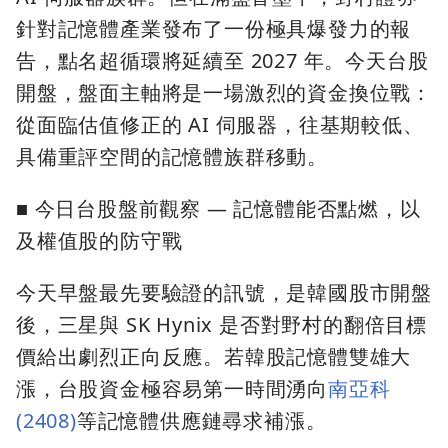
針對記憶體產業發布了一份極具爆發力的報
告，點名超循環將延續至 2027 年。今天台股
開盤，盤面主軸將是一場激烈的資金換位戰：
從面臨估值修正的 AI 伺服器，往基期較低、
具備重評空間的記憶體族群移動。
■ 今日台股盤前觀察 — 記憶體能否點燃，以
及權值股的防守戰
今天早盤最先要驗證的訊號，是韓國股市開盤
後，三星與 SK Hynix 是否對野村的翻倍目標
價給出劇烈正向反應。若韓股記憶體雙雄大
漲，台股資金極容易第一時間湧向
南亞科
(2408)
等記憶體供應鏈尋求補漲。