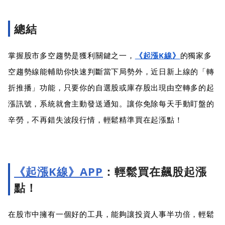
總結
掌握股市多空趨勢是獲利關鍵之一，
《起漲K線》
的獨家多
空趨勢線能輔助你快速判斷當下局勢外，近日新上線的「轉
折推播」功能，只要你的自選股或庫存股出現由空轉多的起
漲訊號，系統就會主動發送通知。讓你免除每天手動盯盤的
辛勞，不再錯失波段行情，輕鬆精準買在起漲點！
《起漲K線》APP
：輕鬆買在飆股起漲
點！
在股市中擁有一個好的工具，能夠讓投資人事半功倍，輕鬆