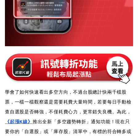
學會了如何快速看出多空方向，不過台股總計快兩千檔股
票，一檔一檔觀察還是需要耗費大量時間，若要每日手動檢
查自選股是否轉強，不僅耗費心力，更常錯失良機。為此，
《起漲K線》
推出全新「多空趨勢轉折」通知功能！現在只
要你的「自選股」或「庫存股」清單中，有標的符合轉多或