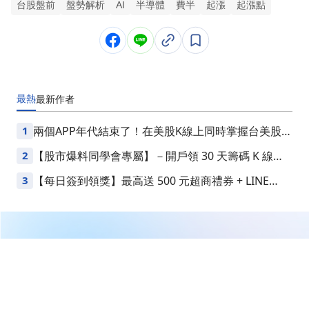
台股盤前
盤勢解析
AI
半導體
費半
起漲
起漲點
最熱
最新
作者
1
兩個APP年代結束了！在美股K線上同時掌握台美股損
益
2
【股市爆料同學會專屬】－開戶領 30 天籌碼 K 線
VIP
3
【每日簽到領獎】最高送 500 元超商禮券 + LINE
Points
繼續閱讀下一篇
低軌衛星布局受關注！信錦(1582)股價強勢表態！