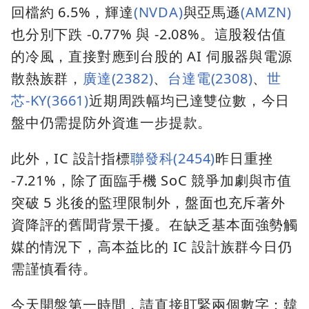
回檔約 6.5%，輝達
(NVDA)
與亞馬遜
(AMZN)
也分別下跌 -0.77% 與 -2.08%。這股殺估值
的冷風，直接對應到台股的 AI 伺服器與電源
散熱族群，
廣達(2382)
、
台達電(2308)
、
世
芯-KY(3661)
近期周跌幅均已達雙位數，今日
盤中仍需提防外資進一步提款。
此外，IC 設計指標
聯發科(2454)
昨日重挫
-7.21%，除了面臨手機 SoC 競爭加劇與市值
突破 5 兆後的監理限制外，盤面也充斥著外
資降評的舊聞背景干擾。在缺乏基本面強勢觸
媒的情況下，高本益比的 IC 設計族群今日仍
需謹慎看待。
今天開盤第一時間，請直接盯緊兩個數字：韓