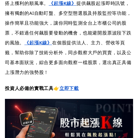
搭上獲利的順風車。
《起漲K線》
提供飆股起漲即時訊號，
擁有獨創的AI自動盯盤、多空型態選股及持股監控等功能，
操作簡單且功能強大，讓你同時監測全台上市櫃公司的股
票，不錯過任何飆股要發動的機會，也能避開股票波段下跌
的風險。
《起漲K線》
在個股提供法人、主力、營收等頁
籤，幫助你除了技術分析外，同步觀察大戶的買賣，以及公
司基本面狀況，綜合更多面向觀察一檔股票，選出真正具備
上漲潛力的強勢股！
投資人必備的實戰工具👉
立即下載