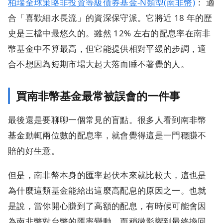
柏瑞全球策略非投資等級債券基金-N類型(南非幣)
： 適
合「喜歡細水長流」的資深保守派。它將近 18 年的歷
史是三檔中最悠久的。雖然 12% 左右的配息率在南非
幣基金中不算最高，但它能提供相對平緩的步調，適
合不想因為短期市場大起大落而睡不著覺的人。
買南非幣基金最常被誤會的一件事
最後還是要聊聊一個常見的盲點。很多人看到南非幣
基金動輒兩位數的配息率，就會覺得這是一門穩賺不
賠的好生意。
但是，南非幣本身的匯率起伏本來就比較大，這也是
為什麼這類基金能給出這麼高配息的原因之一。也就
是說，當你開心賺到了高額的配息，有時候可能會因
為南非幣對台幣的匯率變動，而稍微影響到最終換回