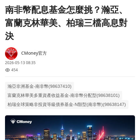
南非幣配息基金怎麼挑？瀚亞、
富蘭克林華美、柏瑞三檔高息對
決
CMoney官方
2026-05-13 08:35
454
瀚亞非洲基金-南非幣(98637410)
富蘭克林華美多重資產收益基金-南非幣分配型(98638101)
柏瑞全球策略非投資等級債券基金-N類型(南非幣)(98638147)