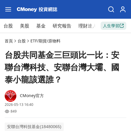
台股
美股
基金
研究報告
理財達人
新手入門
人生學習
首頁
台股
ETF/期貨/原物料
台股共同基金三巨頭比一比：安
聯台灣科技、安聯台灣大壩、國
泰小龍該選誰？
CMoney官方
2026-05-13 16:40
849
安聯台灣科技基金(18480065)