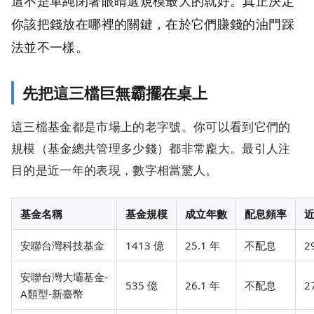
這不是單純閉著眼睛選規模最大的就好。真正決定
你該把錢放在哪裡的關鍵，在於它們賺錢的油門踩
法並不一樣。
先把這三檔巨無霸擺在桌上
這三檔基金都是市場上的老字號。你可以看到它們的
規模（基金總共管理多少錢）都非常龐大。最引人注
目的是近一年的表現，數字相當驚人。
基金名稱
基金規模
成立年數
配息頻率
安聯台灣科技基金
1413 億
25.1 年
不配息
2
安聯台灣大壩基金-
535 億
26.1 年
不配息
2
A類型-新臺幣