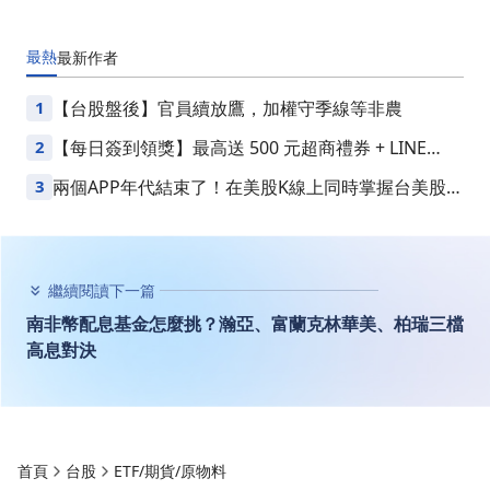
最熱
最新
作者
1
【台股盤後】官員續放鷹，加權守季線等非農
2
【每日簽到領獎】最高送 500 元超商禮券 + LINE
Points
3
兩個APP年代結束了！在美股K線上同時掌握台美股損
益
繼續閱讀下一篇
南非幣配息基金怎麼挑？瀚亞、富蘭克林華美、柏瑞三檔
高息對決
首頁
台股
ETF/期貨/原物料