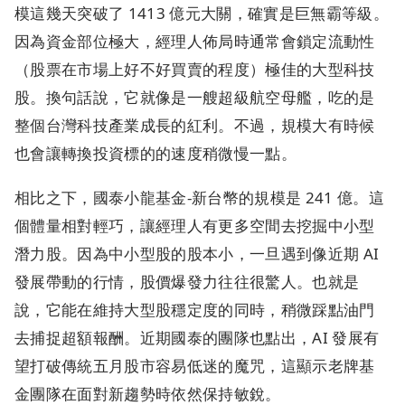
模這幾天突破了 1413 億元大關，確實是巨無霸等級。
因為資金部位極大，經理人佈局時通常會鎖定流動性
（股票在市場上好不好買賣的程度）極佳的大型科技
股。換句話說，它就像是一艘超級航空母艦，吃的是
整個台灣科技產業成長的紅利。不過，規模大有時候
也會讓轉換投資標的的速度稍微慢一點。
相比之下，國泰小龍基金-新台幣的規模是 241 億。這
個體量相對輕巧，讓經理人有更多空間去挖掘中小型
潛力股。因為中小型股的股本小，一旦遇到像近期 AI
發展帶動的行情，股價爆發力往往很驚人。也就是
說，它能在維持大型股穩定度的同時，稍微踩點油門
去捕捉超額報酬。近期國泰的團隊也點出，AI 發展有
望打破傳統五月股市容易低迷的魔咒，這顯示老牌基
金團隊在面對新趨勢時依然保持敏銳。