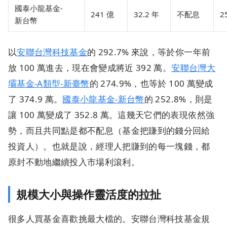
國泰小龍基金-
241 億
32.2 年
不配息
2
新台幣
以
安聯台灣科技基金
的 292.7% 來說，等於你一年前
放 100 萬進去，現在會變成將近 392 萬。
安聯台灣大
壩基金-A類型-新臺幣
的 274.9%，也等於 100 萬變成
了 374.9 萬。
國泰小龍基金-新台幣
的 252.8%，則是
讓 100 萬變成了 352.8 萬。這幾天它們的表現依然強
勢，而且共同點是都不配息（基金把賺到的錢分回給
投資人）。也就是說，經理人把賺到的每一塊錢，都
原封不動地繼續投入市場利滾利。
規模大小與操作靈活度的拉扯
很多人買基金喜歡挑最大檔的。安聯台灣科技基金規