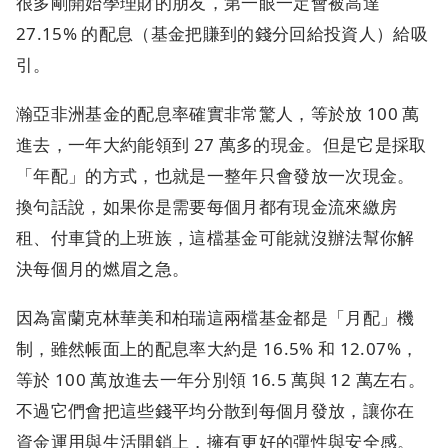
很多剛開始學理財的朋友，第一眼一定會被高達
27.15% 的配息（基金把賺到的錢分回給投資人）給吸
引。
瀚亞非洲基金的配息率確實非常驚人，等於放 100 萬
進去，一年大約能領到 27 萬多的現金。但是它是採取
「年配」的方式，也就是一整年只會發放一次現金。
換句話說，如果你是需要每個月都有現金流來繳房
租、付車貸的上班族，這檔基金可能就沒辦法幫你解
決每個月的燃眉之急。
因為富蘭克林華美和柏瑞這兩檔基金都是「月配」機
制，雖然帳面上的配息率大約是 16.5% 和 12.07%，
等於 100 萬放進去一年分別領 16.5 萬與 12 萬左右。
不過它們會把這些錢平均分散到每個月發放，讓你在
資金運用與生活開銷上，擁有更好的彈性與安全感。