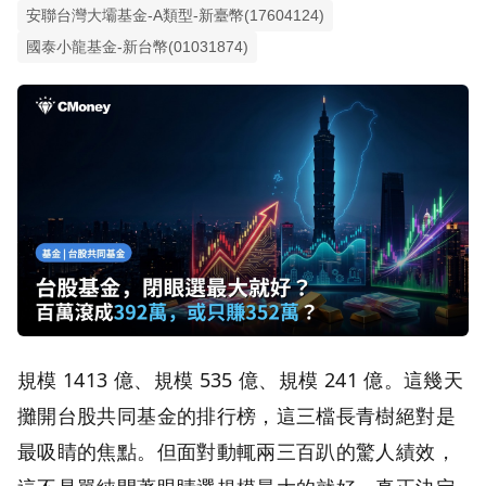
安聯台灣大壩基金-A類型-新臺幣(17604124)
國泰小龍基金-新台幣(01031874)
規模 1413 億、規模 535 億、規模 241 億。這幾天
攤開台股共同基金的排行榜，這三檔長青樹絕對是
最吸睛的焦點。但面對動輒兩三百趴的驚人績效，