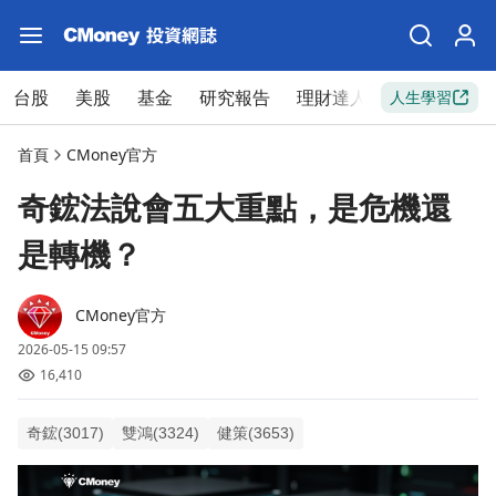
台股
美股
基金
研究報告
理財達人
新手入門
人生學習
首頁
CMoney官方
奇鋐法說會五大重點，是危機還
是轉機？
CMoney官方
2026-05-15 09:57
16,410
奇鋐(3017)
雙鴻(3324)
健策(3653)