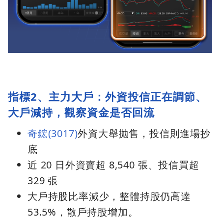
指標2、主力大戶：外資投信正在調節、
大戶減持，觀察資金是否回流
奇鋐(3017)
外資大舉拋售，投信則進場抄
底
近 20 日外資賣超 8,540 張、投信買超
329 張
大戶持股比率減少，整體持股仍高達
53.5%，散戶持股增加。