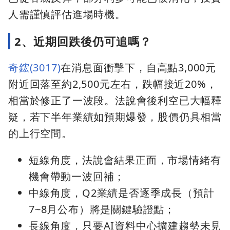
人需謹慎評估進場時機。
2、近期回跌後仍可追嗎？
奇鋐(3017)
在消息面衝擊下，自高點3,000元
附近回落至約2,500元左右，跌幅接近20%，
相當於修正了一波段。法說會後利空已大幅釋
疑，若下半年業績如預期爆發，股價仍具相當
的上行空間。
短線角度，法說會結果正面，市場情緒有
機會帶動一波回補；
中線角度，Q2業績是否逐季成長（預計
7~8月公布）將是關鍵驗證點；
長線角度，只要AI資料中心擴建趨勢未見