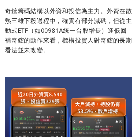
奇鋐籌碼結構以外資和投信為主力。外資在散
熱三雄下殺過程中，確實有部分減碼，但從主
動式ETF（如00981A統一台股增長）逢低回
補奇鋐的動作來看，機構投資人對奇鋐的長期
看法並未改變。