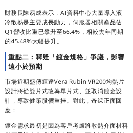
財務長陳易成表示，AI資料中心大量導入液
冷散熱是主要成長動力，伺服器相關產品佔
Q1營收比重已攀升至66.4%，相較去年同期
的45.48%大幅提升。
重點二：釋疑「鍍金規格」爭議，影響
遠小於預期
市場近期盛傳輝達Vera Rubin VR200均熱片
設計將從雙片式改為單片式、並取消鍍金設
計，導致健策股價重挫。對此，奇鋐正面回
應：
鍍金需求最初是因為客戶考慮將散熱介面材料