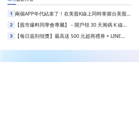
1
兩個APP年代結束了！在美股K線上同時掌握台美股損
益
2
【股市爆料同學會專屬】－開戶領 30 天籌碼 K 線
VIP
3
【每日簽到領獎】最高送 500 元超商禮券 + LINE
Points
繼續閱讀下一篇
美批准10家中企採購輝達H200晶片——台股輝達概念股
完整分析與欣興個股深度解析
首頁
CMoney官方
美批准10家中企採購輝達H200晶