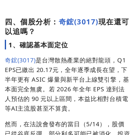
四、個股分析：
奇鋐(3017)
現在還可
以追嗎？
1、確認基本面定位
奇鋐(3017)
是台灣散熱產業的絕對龍頭，Q1
EPS已繳出 20.17元，全年逐季成長在望，下
半年更有 ASIC 爆量與新平台上線雙引擎，基
本面完全無虞。若 2026 年全年 EPS 達到法
人預估的 90 元以上區間，本益比相對台積電
等AI主流股甚至不算貴。
然而，在法說會發布的當日（5/14），股價
已從谷底反彈，部分利多可能已被消化，投資