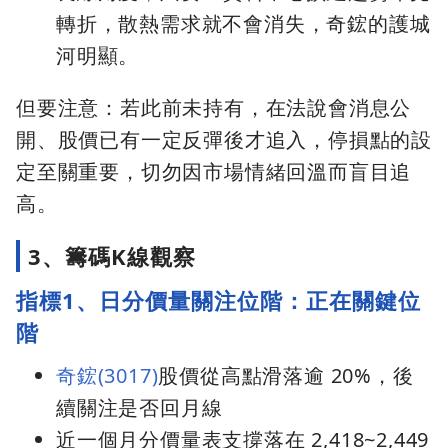
轉折，散熱需求就不會消失，奇鋐的護城
河明顯。
但要注意：若此前未持有，在法說會消息公
開、股價已有一定反彈後才追入，停損點的設
定至關重要，切勿因市場情緒回溫而盲目追
高。
3、籌碼K線觀察
指標1、日分價量關注位階：正在關鍵位
階
奇鋐(3017)
股價從高點滑落逾 20%，後
續關注是否回月線
近一個月分價量表支撐落在 2,418~2,449