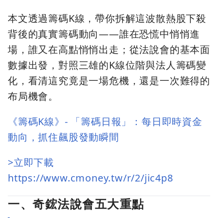
本文透過籌碼K線，帶你拆解這波散熱股下殺
背後的真實籌碼動向——誰在恐慌中悄悄進
場，誰又在高點悄悄出走；從法說會的基本面
數據出發，對照三雄的K線位階與法人籌碼變
化，看清這究竟是一場危機，還是一次難得的
布局機會。
《籌碼K線》- 「籌碼日報」：每日即時資金
動向，抓住飆股發動瞬間
>立即下載
https://www.cmoney.tw/r/2/jic4p8
一、奇鋐法說會五大重點