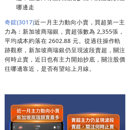
哪邊走
奇鋐(3017)
近一月主力動向小賣，買超第一主
力為：新加坡商瑞銀，賣超張數為 2,355張，
平均成本約落在 2602.88 元。從過往操作軌
跡觀察，新加坡商瑞銀仍呈現波段賣超，關注
何時止賣，近日也有主力開始抄底，關注股價
往哪邊靠近，是否有望站上月線。