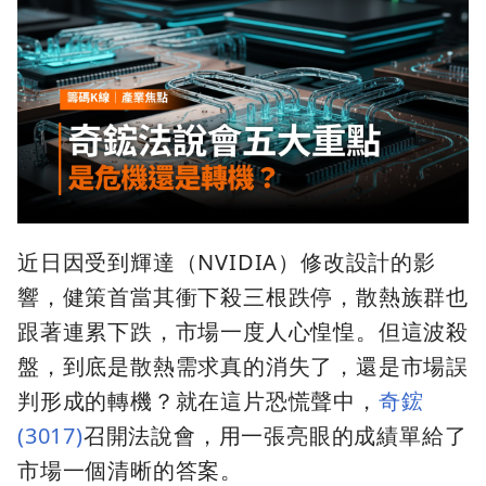
近日因受到輝達（NVIDIA）修改設計的影
響，健策首當其衝下殺三根跌停，散熱族群也
跟著連累下跌，市場一度人心惶惶。但這波殺
盤，到底是散熱需求真的消失了，還是市場誤
判形成的轉機？就在這片恐慌聲中，
奇鋐
(3017)
召開法說會，用一張亮眼的成績單給了
市場一個清晰的答案。