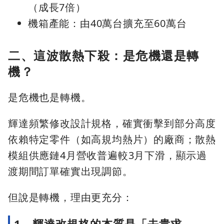
（成長7倍）
機箱產能：由40萬台擴充至60萬台
二、這波散熱下殺：是危機還是轉
機？
是危機也是轉機。
輝達頻繁修改設計規格，確實衝擊到部分高度
依賴特定零件（如高規均熱片）的廠商；散熱
模組供應鏈4月營收普遍較3月下滑，顯示過
渡期間訂單確實出現調節。
但說是轉機，理由更充分：
1、輝達改規格的本質是「去貴求